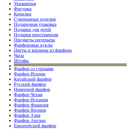
Украшения
Фигурки
Копилки
Сувенирные изделия
Подарочная упаковка
Подарки для детей
Подарки иностранцам
Предметы интерьера
Фарфоровые куклы
Цветы и корзины из фарфора
Часы
Штофы
Фарфор со стразами
Фарфор Италии
Китайский фарфор
Русский фарфор
Немецкий фарфор
Фарфор Чехия
Фарфор Испания
Фарфор Франция
Фарфор Япония
Фарфор Азия
Фарфор Англии
Европейский фарфор