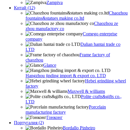
Zampiva
Китай (12)
Chaozhou
fountains&statues making co.ltd
Chaozhou ze
zhou manufactory co
Comego enterprise
company
Dalian hantai trade co
LTD
Frame factory of
chaozhou
Glance
Hangzhou jinding import & export co. LTD
Hebei grindiing wheel
factory
Maxwell & williams
Polite crafts&gifts co.,
LTD
Porcelain
manufacturing factory
Гонконг
Португалия (2)
Bordallo Pinheiro