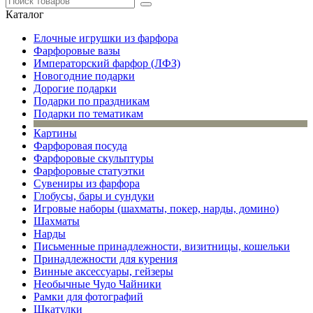
Каталог
Елочные игрушки из фарфора
Фарфоровые вазы
Императорский фарфор (ЛФЗ)
Новогодние подарки
Дорогие подарки
Подарки по праздникам
Подарки по тематикам
Картины
Фарфоровая посуда
Фарфоровые скульптуры
Фарфоровые статуэтки
Сувениры из фарфора
Глобусы, бары и сундуки
Игровые наборы (шахматы, покер, нарды, домино)
Шахматы
Нарды
Письменные принадлежности, визитницы, кошельки
Принадлежности для курения
Винные аксессуары, гейзеры
Необычные Чудо Чайники
Рамки для фотографий
Шкатулки