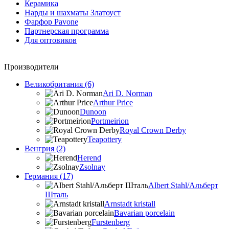
Керамика
Нарды и шахматы Златоуст
Фарфор Pavone
Партнерская программа
Для оптовиков
Производители
Великобритания (6)
Ari D. Norman
Arthur Price
Dunoon
Portmeirion
Royal Crown Derby
Teapottery
Венгрия (2)
Herend
Zsolnay
Германия (17)
Albert Stahl/Альбеpт
Шталь
Arnstadt kristall
Bavarian porcelain
Furstenberg