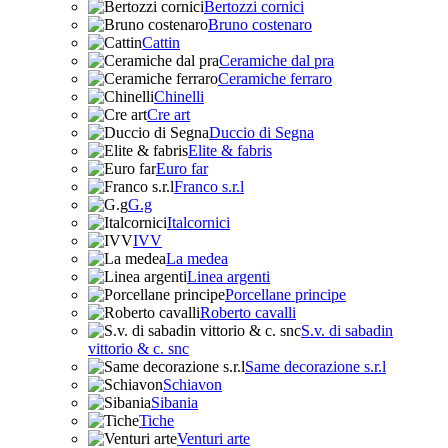
Bertozzi cornici
Bruno costenaro
Cattin
Ceramiche dal pra
Ceramiche ferraro
Chinelli
Cre art
Duccio di Segna
Elite & fabris
Euro far
Franco s.r.l
G.g
Italcornici
IVV
La medea
Linea argenti
Porcellane principe
Roberto cavalli
S.v. di sabadin
vittorio & c. snc
Same decorazione s.r.l
Schiavon
Sibania
Tiche
Venturi arte