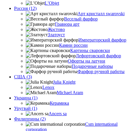
L’Objet
Россия (12)
Арт кристалл swarovski
Веселый фарфор
Гравюра арт
Жостово
Златоуст
Императорский фарфор
Камни россии
Картины сваровски
Лефортовский фарфор
Офорты на латуни
Подарочные наборы
Фарфор ручной работы
США (3)
Julia Knight
Lenox
Michael Aram
Украина (1)
Керамика
Уругвай (1)
Ancers sa
Филиппины (2)
Csm international
corporation