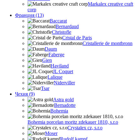
Markalex creative craft
corp
Франция (13)
Baccarat
Bernardaud
Christofle
Cristal de Paris
Cristallerie de montbronn
Daum
Faberge
Gien
Haviland
JL Coquet
Lalique
Niderviller
Tsar
Чехия (9)
Astra gold
Bernadotte
Bohemia
Bohemia porcelan moritz zdekauer 1810, s.r.o
Crystalex cz, s.r.o
Moser
Rudolf kampf