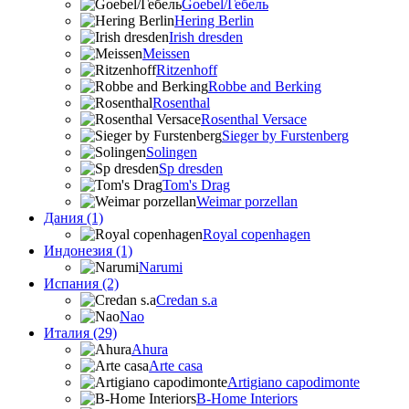
Goebel/Гебель
Hering Berlin
Irish dresden
Meissen
Ritzenhoff
Robbe and Berking
Rosenthal
Rosenthal Versace
Sieger by Furstenberg
Solingen
Sp dresden
Tom's Drag
Weimar porzellan
Дания (1)
Royal copenhagen
Индонезия (1)
Narumi
Испания (2)
Credan s.a
Nao
Италия (29)
Ahura
Arte casa
Artigiano capodimonte
B-Home Interiors