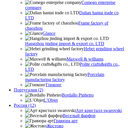
Comego enterprise
company
Dalian hantai trade co
LTD
Frame factory of
chaozhou
Glance
Hangzhou jinding import & export co. LTD
Hebei grindiing wheel
factory
Maxwell & williams
Polite crafts&gifts co.,
LTD
Porcelain
manufacturing factory
Гонконг
Португалия (2)
Bordallo Pinheiro
L’Objet
Россия (12)
Арт кристалл swarovski
Веселый фарфор
Гравюра арт
Жостово