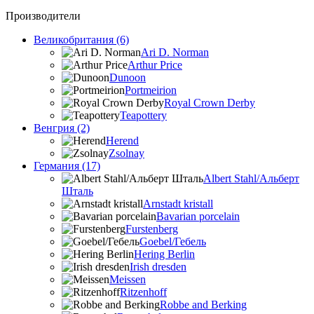
Производители
Великобритания (6)
Ari D. Norman
Arthur Price
Dunoon
Portmeirion
Royal Crown Derby
Teapottery
Венгрия (2)
Herend
Zsolnay
Германия (17)
Albert Stahl/Альбеpт
Шталь
Arnstadt kristall
Bavarian porcelain
Furstenberg
Goebel/Гебель
Hering Berlin
Irish dresden
Meissen
Ritzenhoff
Robbe and Berking