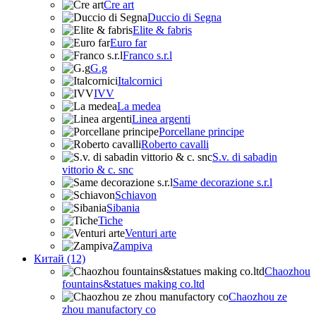
Cre art
Duccio di Segna
Elite & fabris
Euro far
Franco s.r.l
G.g
Italcornici
IVV
La medea
Linea argenti
Porcellane principe
Roberto cavalli
S.v. di sabadin
vittorio & c. snc
Same decorazione s.r.l
Schiavon
Sibania
Tiche
Venturi arte
Zampiva
Китай (12)
Chaozhou
fountains&statues making co.ltd
Chaozhou ze
zhou manufactory co