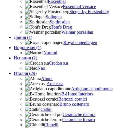
Rosenthal
Rosenthal Versace
Sieger by Furstenberg
Solingen
Sp dresden
Tom's Drag
Weimar porzellan
Дания (1)
Royal copenhagen
Индонезия (1)
Narumi
Испания (2)
Credan s.a
Nao
Италия (29)
Ahura
Arte casa
Artigiano capodimonte
B-Home Interiors
Bertozzi cornici
Bruno costenaro
Cattin
Ceramiche dal pra
Ceramiche ferraro
Chinelli