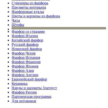
Сувениры из фарфора
Предметы интерьера
Фарфоровые куклы
Цветы и корзины из фарфора
Часы
Штофы
Фарфор со стразами
Фарфор Италии
Китайский фарфор
Русский фарфор
Немецкий фарфор
Фарфор Чехия
Фарфор Испания
Фарфор Франция
Фарфор Япония
Фарфор Азия
Фарфор Англии
Европейский фарфор
Керамика
Нарды и шахматы Златоуст
Фарфор Pavone
Партнерская программа
Для оптовиков