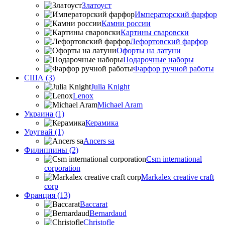
Златоуст
Императорский фарфор
Камни россии
Картины сваровски
Лефортовский фарфор
Офорты на латуни
Подарочные наборы
Фарфор ручной работы
США (3)
Julia Knight
Lenox
Michael Aram
Украина (1)
Керамика
Уругвай (1)
Ancers sa
Филиппины (2)
Csm international
corporation
Markalex creative craft
corp
Франция (13)
Baccarat
Bernardaud
Christofle