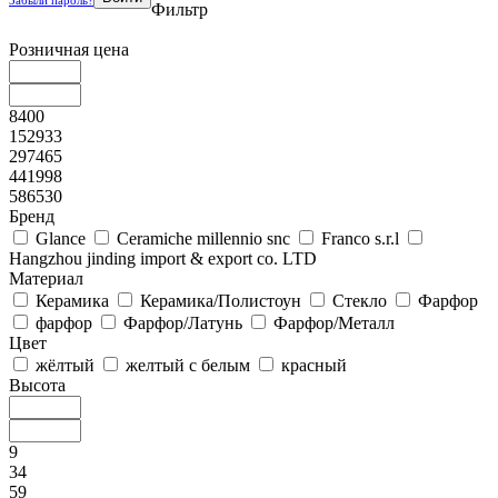
Фильтр
Розничная цена
8400
152933
297465
441998
586530
Бренд
Glance
Ceramiche millennio snc
Franco s.r.l
Hangzhou jinding import & export co. LTD
Материал
Керамика
Керамика/Полистоун
Стекло
Фарфор
фарфор
Фарфор/Латунь
Фарфор/Металл
Цвет
жёлтый
желтый с белым
красный
Высота
9
34
59