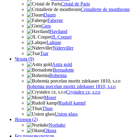
Cristal de Paris
Cristallerie de montbronn
Daum
Faberge
Gien
Haviland
JL Coquet
Lalique
Niderviller
Tsar
Чехия (9)
Astra gold
Bernadotte
Bohemia
Bohemia porcelan moritz zdekauer 1810, s.r.o
Crystalex cz, s.r.o
Moser
Rudolf kampf
Thun
Union glass
Япония (2)
Noritake
Okura
Без производителя