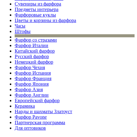
Сувениры из фарфора
Предметы интерьера
Фарфоровые куклы
Цветы и корзины из фарфора
Часы
Штофы
Фарфор со стразами
Фарфор Италии
Китайский фарфор
Русский фарфор
Немецкий фарфор
Фарфор Чехия
Фарфор Испания
Фарфор Франция
Фарфор Япония
Фарфор Азия
Фарфор Англии
Европейский фарфор
Керамика
Нарды и шахматы Златоуст
Фарфор Pavone
Партнерская программа
Для оптовиков