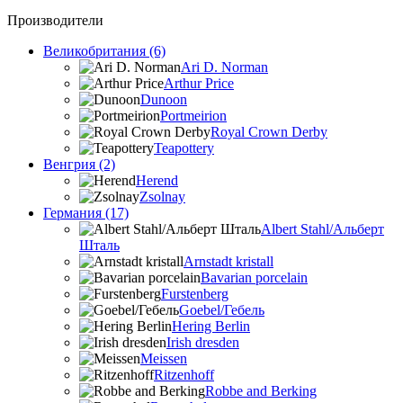
Производители
Великобритания (6)
Ari D. Norman
Arthur Price
Dunoon
Portmeirion
Royal Crown Derby
Teapottery
Венгрия (2)
Herend
Zsolnay
Германия (17)
Albert Stahl/Альбеpт
Шталь
Arnstadt kristall
Bavarian porcelain
Furstenberg
Goebel/Гебель
Hering Berlin
Irish dresden
Meissen
Ritzenhoff
Robbe and Berking