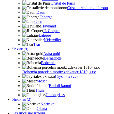
Cristal de Paris
Cristallerie de montbronn
Daum
Faberge
Gien
Haviland
JL Coquet
Lalique
Niderviller
Tsar
Чехия (9)
Astra gold
Bernadotte
Bohemia
Bohemia porcelan moritz zdekauer 1810, s.r.o
Crystalex cz, s.r.o
Moser
Rudolf kampf
Thun
Union glass
Япония (2)
Noritake
Okura
Без производителя