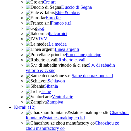
Cre art
Duccio di Segna
Elite & fabris
Euro far
Franco s.r.l
G.g
Italcornici
IVV
La medea
Linea argenti
Porcellane principe
Roberto cavalli
S.v. di sabadin
vittorio & c. snc
Same decorazione s.r.l
Schiavon
Sibania
Tiche
Venturi arte
Zampiva
Китай (12)
Chaozhou
fountains&statues making co.ltd
Chaozhou ze
zhou manufactory co