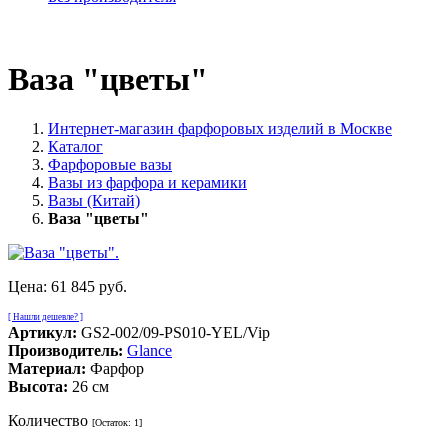
Ваза "цветы"
Интернет-магазин фарфоровых изделий в Москве
Каталог
Фарфоровые вазы
Вазы из фарфора и керамики
Вазы (Китай)
Ваза "цветы"
Цена:
61 845 руб.
[ Нашли дешевле? ]
Артикул:
GS2-002/09-PS010-YEL/Vip
Производитель:
Glance
Материал:
Фарфор
Высота:
26 см
Количество
[Остаток:
1
]