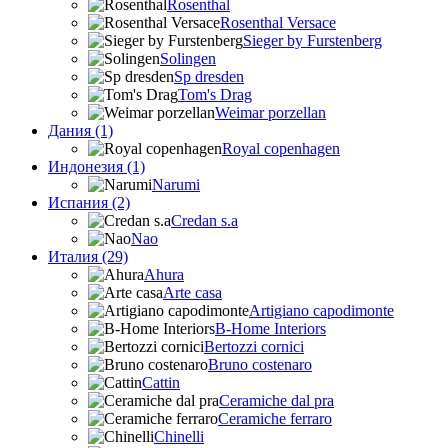
Rosenthal
Rosenthal Versace
Sieger by Furstenberg
Solingen
Sp dresden
Tom's Drag
Weimar porzellan
Дания (1)
Royal copenhagen
Индонезия (1)
Narumi
Испания (2)
Credan s.a
Nao
Италия (29)
Ahura
Arte casa
Artigiano capodimonte
B-Home Interiors
Bertozzi cornici
Bruno costenaro
Cattin
Ceramiche dal pra
Ceramiche ferraro
Chinelli