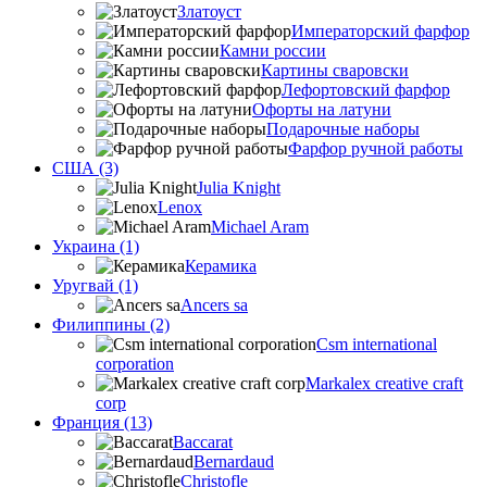
Златоуст
Императорский фарфор
Камни россии
Картины сваровски
Лефортовский фарфор
Офорты на латуни
Подарочные наборы
Фарфор ручной работы
США (3)
Julia Knight
Lenox
Michael Aram
Украина (1)
Керамика
Уругвай (1)
Ancers sa
Филиппины (2)
Csm international
corporation
Markalex creative craft
corp
Франция (13)
Baccarat
Bernardaud
Christofle