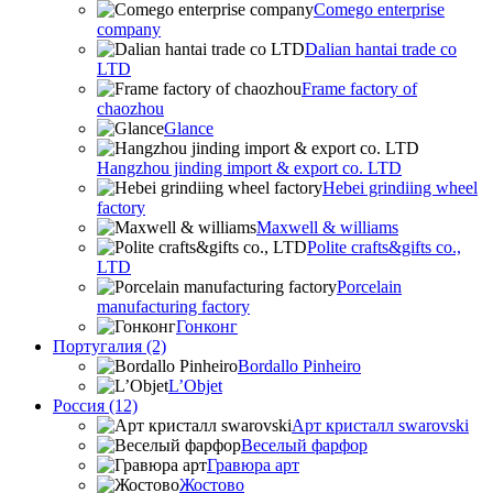
Comego enterprise
company
Dalian hantai trade co
LTD
Frame factory of
chaozhou
Glance
Hangzhou jinding import & export co. LTD
Hebei grindiing wheel
factory
Maxwell & williams
Polite crafts&gifts co.,
LTD
Porcelain
manufacturing factory
Гонконг
Португалия (2)
Bordallo Pinheiro
L’Objet
Россия (12)
Арт кристалл swarovski
Веселый фарфор
Гравюра арт
Жостово