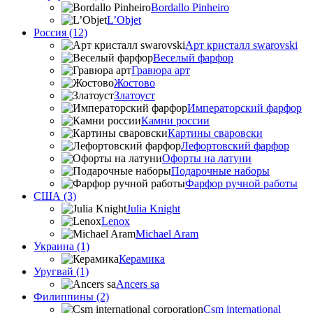
Bordallo Pinheiro
L’Objet
Россия (12)
Арт кристалл swarovski
Веселый фарфор
Гравюра арт
Жостово
Златоуст
Императорский фарфор
Камни россии
Картины сваровски
Лефортовский фарфор
Офорты на латуни
Подарочные наборы
Фарфор ручной работы
США (3)
Julia Knight
Lenox
Michael Aram
Украина (1)
Керамика
Уругвай (1)
Ancers sa
Филиппины (2)
Csm international