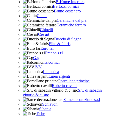
B-Home Interiors
Bertozzi cornici
Bruno costenaro
Cattin
Ceramiche dal pra
Ceramiche ferraro
Chinelli
Cre art
Duccio di Segna
Elite & fabris
Euro far
Franco s.r.l
G.g
Italcornici
IVV
La medea
Linea argenti
Porcellane principe
Roberto cavalli
S.v. di sabadin
vittorio & c. snc
Same decorazione s.r.l
Schiavon
Sibania
Tiche