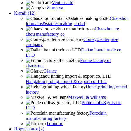
Venturi arte
Zampiva
Китай (12)
Chaozhou
fountains&statues making co.ltd
Chaozhou ze
zhou manufactory co
Comego enterprise
company
Dalian hantai trade co
LTD
Frame factory of
chaozhou
Glance
Hangzhou jinding import & export co. LTD
Hebei grindiing wheel
factory
Maxwell & williams
Polite crafts&gifts co.,
LTD
Porcelain
manufacturing factory
Гонконг
Португалия (2)