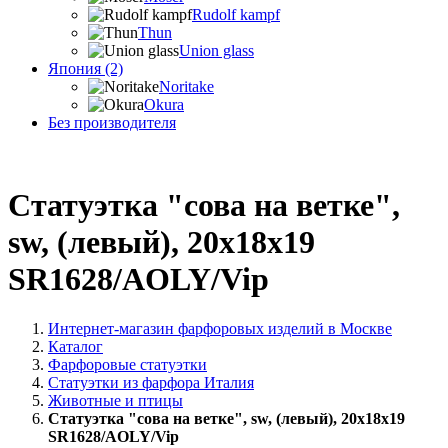
Rudolf kampf
Thun
Union glass
Япония (2)
Noritake
Okura
Без производителя
Статуэтка "сова на ветке",
sw, (левый), 20х18х19
SR1628/AOLY/Vip
Интернет-магазин фарфоровых изделий в Москве
Каталог
Фарфоровые статуэтки
Статуэтки из фарфора Италия
Животные и птицы
Статуэтка "сова на ветке", sw, (левый), 20х18х19
SR1628/AOLY/Vip