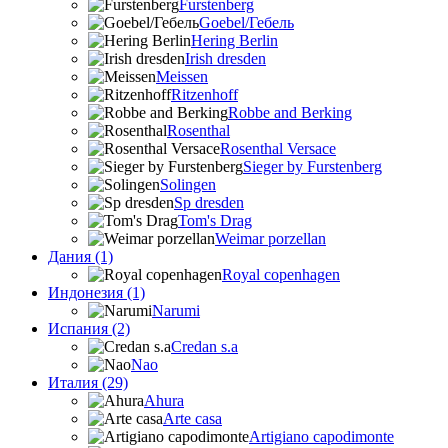
Furstenberg
Goebel/Гебель
Hering Berlin
Irish dresden
Meissen
Ritzenhoff
Robbe and Berking
Rosenthal
Rosenthal Versace
Sieger by Furstenberg
Solingen
Sp dresden
Tom's Drag
Weimar porzellan
Дания (1)
Royal copenhagen
Индонезия (1)
Narumi
Испания (2)
Credan s.a
Nao
Италия (29)
Ahura
Arte casa
Artigiano capodimonte