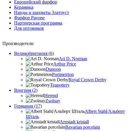
Европейский фарфор
Керамика
Нарды и шахматы Златоуст
Фарфор Pavone
Партнерская программа
Для оптовиков
Производители
Великобритания (6)
Ari D. Norman
Arthur Price
Dunoon
Portmeirion
Royal Crown Derby
Teapottery
Венгрия (2)
Herend
Zsolnay
Германия (17)
Albert Stahl/Альбеpт
Шталь
Arnstadt kristall
Bavarian porcelain