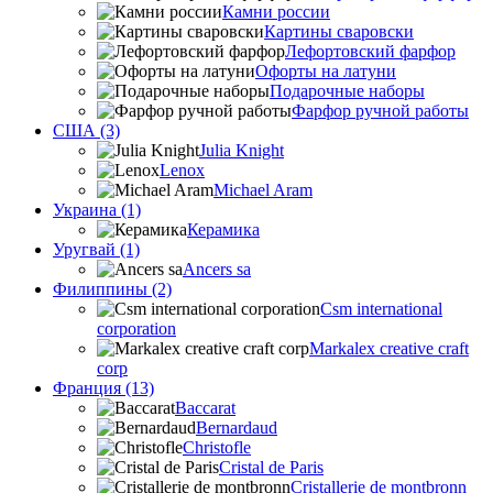
Камни россии
Картины сваровски
Лефортовский фарфор
Офорты на латуни
Подарочные наборы
Фарфор ручной работы
США (3)
Julia Knight
Lenox
Michael Aram
Украина (1)
Керамика
Уругвай (1)
Ancers sa
Филиппины (2)
Csm international
corporation
Markalex creative craft
corp
Франция (13)
Baccarat
Bernardaud
Christofle
Cristal de Paris
Cristallerie de montbronn