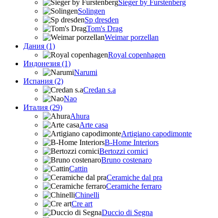
Sieger by Furstenberg
Solingen
Sp dresden
Tom's Drag
Weimar porzellan
Дания (1)
Royal copenhagen
Индонезия (1)
Narumi
Испания (2)
Credan s.a
Nao
Италия (29)
Ahura
Arte casa
Artigiano capodimonte
B-Home Interiors
Bertozzi cornici
Bruno costenaro
Cattin
Ceramiche dal pra
Ceramiche ferraro
Chinelli
Cre art
Duccio di Segna