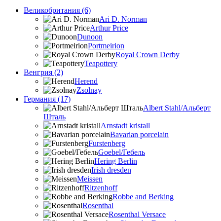
Великобритания (6)
Ari D. Norman
Arthur Price
Dunoon
Portmeirion
Royal Crown Derby
Teapottery
Венгрия (2)
Herend
Zsolnay
Германия (17)
Albert Stahl/Альбеpт
Шталь
Arnstadt kristall
Bavarian porcelain
Furstenberg
Goebel/Гебель
Hering Berlin
Irish dresden
Meissen
Ritzenhoff
Robbe and Berking
Rosenthal
Rosenthal Versace