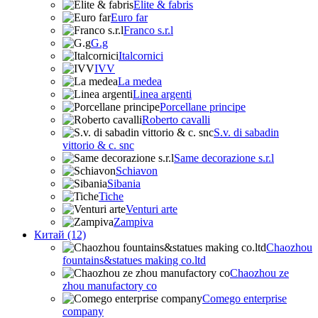
Elite & fabris
Euro far
Franco s.r.l
G.g
Italcornici
IVV
La medea
Linea argenti
Porcellane principe
Roberto cavalli
S.v. di sabadin
vittorio & c. snc
Same decorazione s.r.l
Schiavon
Sibania
Tiche
Venturi arte
Zampiva
Китай (12)
Chaozhou
fountains&statues making co.ltd
Chaozhou ze
zhou manufactory co
Comego enterprise
company