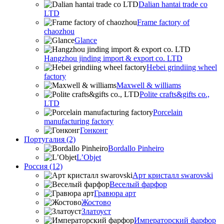
Dalian hantai trade co
LTD
Frame factory of
chaozhou
Glance
Hangzhou jinding import & export co. LTD
Hebei grindiing wheel
factory
Maxwell & williams
Polite crafts&gifts co.,
LTD
Porcelain
manufacturing factory
Гонконг
Португалия (2)
Bordallo Pinheiro
L’Objet
Россия (12)
Арт кристалл swarovski
Веселый фарфор
Гравюра арт
Жостово
Златоуст
Императорский фарфор