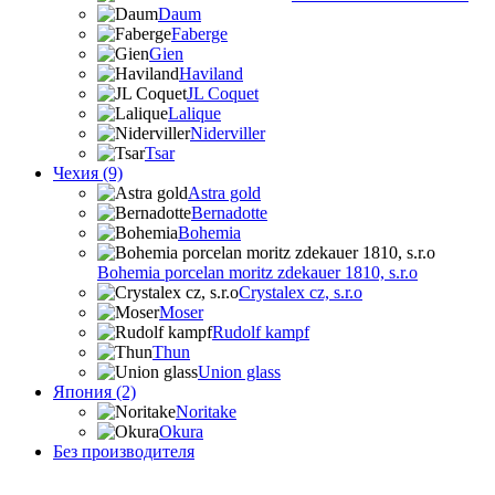
Daum
Faberge
Gien
Haviland
JL Coquet
Lalique
Niderviller
Tsar
Чехия (9)
Astra gold
Bernadotte
Bohemia
Bohemia porcelan moritz zdekauer 1810, s.r.o
Crystalex cz, s.r.o
Moser
Rudolf kampf
Thun
Union glass
Япония (2)
Noritake
Okura
Без производителя