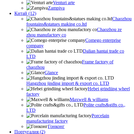
Venturi arte
Zampiva
Китай (12)
Chaozhou
fountains&statues making co.ltd
Chaozhou ze
zhou manufactory co
Comego enterprise
company
Dalian hantai trade co
LTD
Frame factory of
chaozhou
Glance
Hangzhou jinding import & export co. LTD
Hebei grindiing wheel
factory
Maxwell & williams
Polite crafts&gifts co.,
LTD
Porcelain
manufacturing factory
Гонконг
Португалия (2)