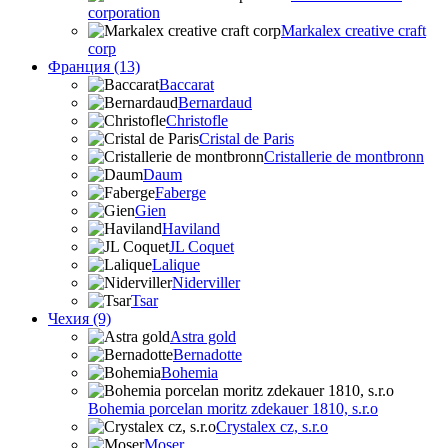
corporation
Markalex creative craft
corp
Франция (13)
Baccarat
Bernardaud
Christofle
Cristal de Paris
Cristallerie de montbronn
Daum
Faberge
Gien
Haviland
JL Coquet
Lalique
Niderviller
Tsar
Чехия (9)
Astra gold
Bernadotte
Bohemia
Bohemia porcelan moritz zdekauer 1810, s.r.o
Crystalex cz, s.r.o
Moser