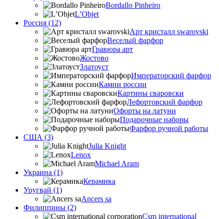
Bordallo Pinheiro
L’Objet
Россия (12)
Арт кристалл swarovski
Веселый фарфор
Гравюра арт
Жостово
Златоуст
Императорский фарфор
Камни россии
Картины сваровски
Лефортовский фарфор
Офорты на латуни
Подарочные наборы
Фарфор ручной работы
США (3)
Julia Knight
Lenox
Michael Aram
Украина (1)
Керамика
Уругвай (1)
Ancers sa
Филиппины (2)
Csm international