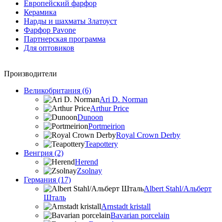
Европейский фарфор
Керамика
Нарды и шахматы Златоуст
Фарфор Pavone
Партнерская программа
Для оптовиков
Производители
Великобритания (6)
Ari D. Norman
Arthur Price
Dunoon
Portmeirion
Royal Crown Derby
Teapottery
Венгрия (2)
Herend
Zsolnay
Германия (17)
Albert Stahl/Альбеpт
Шталь
Arnstadt kristall
Bavarian porcelain