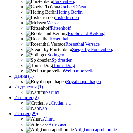
Furstenberg
Goebel/Гебель
Hering Berlin
Irish dresden
Meissen
Ritzenhoff
Robbe and Berking
Rosenthal
Rosenthal Versace
Sieger by Furstenberg
Solingen
Sp dresden
Tom's Drag
Weimar porzellan
Дания (1)
Royal copenhagen
Индонезия (1)
Narumi
Испания (2)
Credan s.a
Nao
Италия (29)
Ahura
Arte casa
Artigiano capodimonte