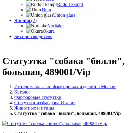
Rudolf kampf
Thun
Union glass
Япония (2)
Noritake
Okura
Без производителя
Статуэтка "собака "билли",
большая, 489001/Vip
Интернет-магазин фарфоровых изделий в Москве
Каталог
Фарфоровые статуэтки
Статуэтки из фарфора Италия
Животные и птицы
Статуэтка "собака "билли", большая, 489001/Vip