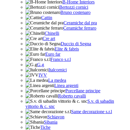
B-Home Interiors
Bertozzi cornici
Bruno costenaro
Cattin
Ceramiche dal pra
Ceramiche ferraro
Chinelli
Cre art
Duccio di Segna
Elite & fabris
Euro far
Franco s.r.l
G.g
Italcornici
IVV
La medea
Linea argenti
Porcellane principe
Roberto cavalli
S.v. di sabadin
vittorio & c. snc
Same decorazione s.r.l
Schiavon
Sibania
Tiche