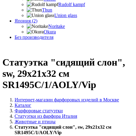
Rudolf kampf
Thun
Union glass
Япония (2)
Noritake
Okura
Без производителя
Статуэтка "сидящий слон",
sw, 29х21х32 см
SR1495C/1/AOLY/Vip
Интернет-магазин фарфоровых изделий в Москве
Каталог
Фарфоровые статуэтки
Статуэтки из фарфора Италия
Животные и птицы
Статуэтка "сидящий слон", sw, 29х21х32 см
SR1495C/1/AOLY/Vip