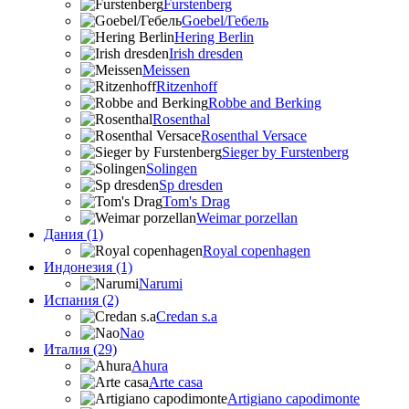
Furstenberg
Goebel/Гебель
Hering Berlin
Irish dresden
Meissen
Ritzenhoff
Robbe and Berking
Rosenthal
Rosenthal Versace
Sieger by Furstenberg
Solingen
Sp dresden
Tom's Drag
Weimar porzellan
Дания (1)
Royal copenhagen
Индонезия (1)
Narumi
Испания (2)
Credan s.a
Nao
Италия (29)
Ahura
Arte casa
Artigiano capodimonte