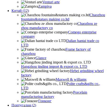
Venturi arte
Zampiva
Китай (12)
Chaozhou
fountains&statues making co.ltd
Chaozhou ze
zhou manufactory co
Comego enterprise
company
Dalian hantai trade co
LTD
Frame factory of
chaozhou
Glance
Hangzhou jinding import & export co. LTD
Hebei grindiing wheel
factory
Maxwell & williams
Polite crafts&gifts co.,
LTD
Porcelain
manufacturing factory
Гонконг
Португалия (2)