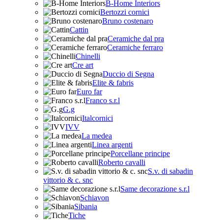
B-Home Interiors
Bertozzi cornici
Bruno costenaro
Cattin
Ceramiche dal pra
Ceramiche ferraro
Chinelli
Cre art
Duccio di Segna
Elite & fabris
Euro far
Franco s.r.l
G.g
Italcornici
IVV
La medea
Linea argenti
Porcellane principe
Roberto cavalli
S.v. di sabadin
vittorio & c. snc
Same decorazione s.r.l
Schiavon
Sibania
Tiche