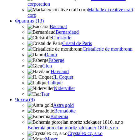
corporation
Markalex creative craft
corp
Франция (13)
Baccarat
Bernardaud
Christofle
Cristal de Paris
Cristallerie de montbronn
Daum
Faberge
Gien
Haviland
JL Coquet
Lalique
Niderviller
Tsar
Чехия (9)
Astra gold
Bernadotte
Bohemia
Bohemia porcelan moritz zdekauer 1810, s.r.o
Crystalex cz, s.r.o
Moser