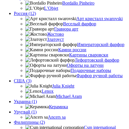
Bordallo Pinheiro
L’Objet
Россия (12)
Арт кристалл swarovski
Веселый фарфор
Гравюра арт
Жостово
Златоуст
Императорский фарфор
Камни россии
Картины сваровски
Лефортовский фарфор
Офорты на латуни
Подарочные наборы
Фарфор ручной работы
США (3)
Julia Knight
Lenox
Michael Aram
Украина (1)
Керамика
Уругвай (1)
Ancers sa
Филиппины (2)
Csm international