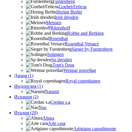
Furstenberg
Goebel/Гебель
Hering Berlin
Irish dresden
Meissen
Ritzenhoff
Robbe and Berking
Rosenthal
Rosenthal Versace
Sieger by Furstenberg
Solingen
Sp dresden
Tom's Drag
Weimar porzellan
Дания (1)
Royal copenhagen
Индонезия (1)
Narumi
Испания (2)
Credan s.a
Nao
Италия (29)
Ahura
Arte casa
Artigiano capodimonte