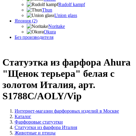
Rudolf kampf
Thun
Union glass
Япония (2)
Noritake
Okura
Без производителя
Статуэтка из фарфора Ahura
"Щенок терьера" белая с
золотом Италия, арт.
S1788C/AOLY/Vip
Интернет-магазин фарфоровых изделий в Москве
Каталог
Фарфоровые статуэтки
Статуэтки из фарфора Италия
Животные и птицы