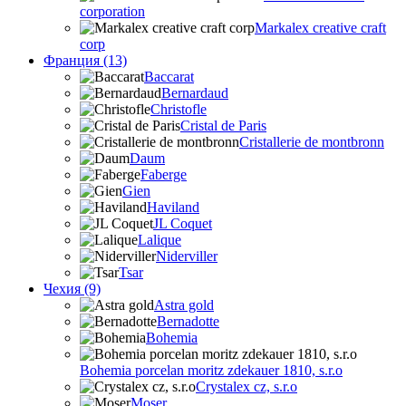
corporation
Markalex creative craft
corp
Франция (13)
Baccarat
Bernardaud
Christofle
Cristal de Paris
Cristallerie de montbronn
Daum
Faberge
Gien
Haviland
JL Coquet
Lalique
Niderviller
Tsar
Чехия (9)
Astra gold
Bernadotte
Bohemia
Bohemia porcelan moritz zdekauer 1810, s.r.o
Crystalex cz, s.r.o
Moser