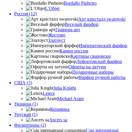
Bordallo Pinheiro
L’Objet
Россия (12)
Арт кристалл swarovski
Веселый фарфор
Гравюра арт
Жостово
Златоуст
Императорский фарфор
Камни россии
Картины сваровски
Лефортовский фарфор
Офорты на латуни
Подарочные наборы
Фарфор ручной работы
США (3)
Julia Knight
Lenox
Michael Aram
Украина (1)
Керамика
Уругвай (1)
Ancers sa
Филиппины (2)
Csm international