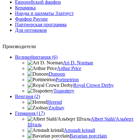
Европейский фарфор
Керамика
Нарды и шахматы Златоуст
Фарфор Pavone
Партнерская программа
Для оптовиков
Производители
Великобритания (6)
Ari D. Norman
Arthur Price
Dunoon
Portmeirion
Royal Crown Derby
Teapottery
Венгрия (2)
Herend
Zsolnay
Германия (17)
Albert Stahl/Альбеpт
Шталь
Arnstadt kristall
Bavarian porcelain