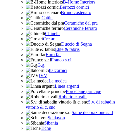
B-Home Interiors
Bertozzi cornici
Bruno costenaro
Cattin
Ceramiche dal pra
Ceramiche ferraro
Chinelli
Cre art
Duccio di Segna
Elite & fabris
Euro far
Franco s.r.l
G.g
Italcornici
IVV
La medea
Linea argenti
Porcellane principe
Roberto cavalli
S.v. di sabadin
vittorio & c. snc
Same decorazione s.r.l
Schiavon
Sibania
Tiche