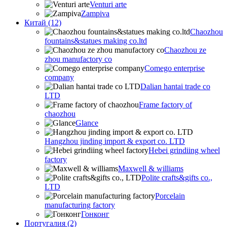
Venturi arte
Zampiva
Китай (12)
Chaozhou
fountains&statues making co.ltd
Chaozhou ze
zhou manufactory co
Comego enterprise
company
Dalian hantai trade co
LTD
Frame factory of
chaozhou
Glance
Hangzhou jinding import & export co. LTD
Hebei grindiing wheel
factory
Maxwell & williams
Polite crafts&gifts co.,
LTD
Porcelain
manufacturing factory
Гонконг
Португалия (2)