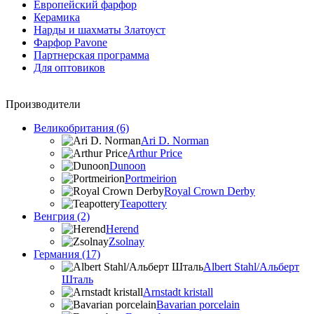
Европейский фарфор
Керамика
Нарды и шахматы Златоуст
Фарфор Pavone
Партнерская программа
Для оптовиков
Производители
Великобритания (6)
Ari D. Norman
Arthur Price
Dunoon
Portmeirion
Royal Crown Derby
Teapottery
Венгрия (2)
Herend
Zsolnay
Германия (17)
Albert Stahl/Альбеpт
Шталь
Arnstadt kristall
Bavarian porcelain