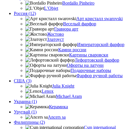
Bordallo Pinheiro
L’Objet
Россия (12)
Арт кристалл swarovski
Веселый фарфор
Гравюра арт
Жостово
Златоуст
Императорский фарфор
Камни россии
Картины сваровски
Лефортовский фарфор
Офорты на латуни
Подарочные наборы
Фарфор ручной работы
США (3)
Julia Knight
Lenox
Michael Aram
Украина (1)
Керамика
Уругвай (1)
Ancers sa
Филиппины (2)
Csm international