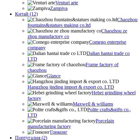
Venturi arte
Zampiva
Китай (12)
Chaozhou
fountains&statues making co.ltd
Chaozhou ze
zhou manufactory co
Comego enterprise
company
Dalian hantai trade co
LTD
Frame factory of
chaozhou
Glance
Hangzhou jinding import & export co. LTD
Hebei grindiing wheel
factory
Maxwell & williams
Polite crafts&gifts co.,
LTD
Porcelain
manufacturing factory
Гонконг
Португалия (2)