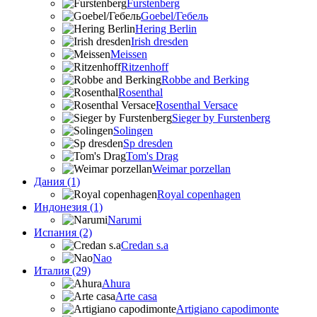
Furstenberg
Goebel/Гебель
Hering Berlin
Irish dresden
Meissen
Ritzenhoff
Robbe and Berking
Rosenthal
Rosenthal Versace
Sieger by Furstenberg
Solingen
Sp dresden
Tom's Drag
Weimar porzellan
Дания (1)
Royal copenhagen
Индонезия (1)
Narumi
Испания (2)
Credan s.a
Nao
Италия (29)
Ahura
Arte casa
Artigiano capodimonte