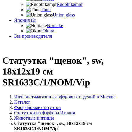
Rudolf kampf
Thun
Union glass
Япония (2)
Noritake
Okura
Без производителя
Статуэтка "щенок", sw,
18х12х19 см
SR1633C/1/NOM/Vip
Интернет-магазин фарфоровых изделий в Москве
Каталог
Фарфоровые статуэтки
Статуэтки из фарфора Италия
Животные и птицы
Статуэтка "щенок", sw, 18х12х19 см
SR1633C/1/NOM/Vip