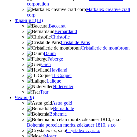
corporation
Markalex creative craft
corp
Франция (13)
Baccarat
Bernardaud
Christofle
Cristal de Paris
Cristallerie de montbronn
Daum
Faberge
Gien
Haviland
JL Coquet
Lalique
Niderviller
Tsar
Чехия (9)
Astra gold
Bernadotte
Bohemia
Bohemia porcelan moritz zdekauer 1810, s.r.o
Crystalex cz, s.r.o
Moser