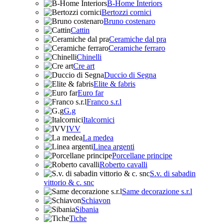
B-Home Interiors
Bertozzi cornici
Bruno costenaro
Cattin
Ceramiche dal pra
Ceramiche ferraro
Chinelli
Cre art
Duccio di Segna
Elite & fabris
Euro far
Franco s.r.l
G.g
Italcornici
IVV
La medea
Linea argenti
Porcellane principe
Roberto cavalli
S.v. di sabadin
vittorio & c. snc
Same decorazione s.r.l
Schiavon
Sibania
Tiche