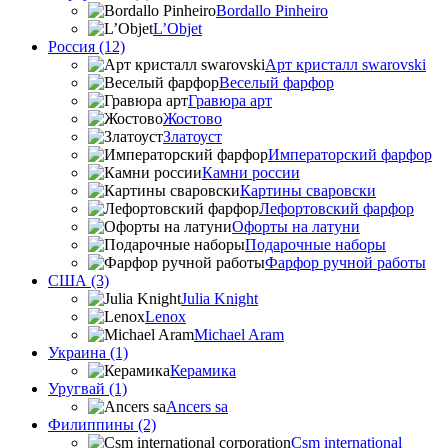
Bordallo Pinheiro
L’Objet
Россия (12)
Арт кристалл swarovski
Веселый фарфор
Гравюра арт
Жостово
Златоуст
Императорский фарфор
Камни россии
Картины сваровски
Лефортовский фарфор
Офорты на латуни
Подарочные наборы
Фарфор ручной работы
США (3)
Julia Knight
Lenox
Michael Aram
Украина (1)
Керамика
Уругвай (1)
Ancers sa
Филиппины (2)
Csm international