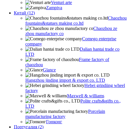
Venturi arte
Zampiva
Китай (12)
Chaozhou
fountains&statues making co.ltd
Chaozhou ze
zhou manufactory co
Comego enterprise
company
Dalian hantai trade co
LTD
Frame factory of
chaozhou
Glance
Hangzhou jinding import & export co. LTD
Hebei grindiing wheel
factory
Maxwell & williams
Polite crafts&gifts co.,
LTD
Porcelain
manufacturing factory
Гонконг
Португалия (2)