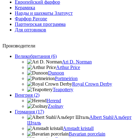
Европейский фарфор
Керамика
Нарды и шахматы Златоуст
Фарфор Pavone
Партнерская программа
Для оптовиков
Производители
Великобритания (6)
Ari D. Norman
Arthur Price
Dunoon
Portmeirion
Royal Crown Derby
Teapottery
Венгрия (2)
Herend
Zsolnay
Германия (17)
Albert Stahl/Альбеpт
Шталь
Arnstadt kristall
Bavarian porcelain