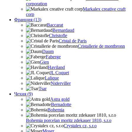
corporation
Markalex creative craft
corp
Франция (13)
Baccarat
Bernardaud
Christofle
Cristal de Paris
Cristallerie de montbronn
Daum
Faberge
Gien
Haviland
JL Coquet
Lalique
Niderviller
Tsar
Чехия (9)
Astra gold
Bernadotte
Bohemia
Bohemia porcelan moritz zdekauer 1810, s.r.o
Crystalex cz, s.r.o
Moser