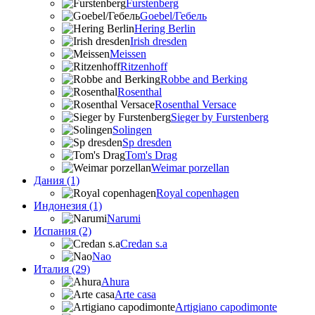
Furstenberg
Goebel/Гебель
Hering Berlin
Irish dresden
Meissen
Ritzenhoff
Robbe and Berking
Rosenthal
Rosenthal Versace
Sieger by Furstenberg
Solingen
Sp dresden
Tom's Drag
Weimar porzellan
Дания (1)
Royal copenhagen
Индонезия (1)
Narumi
Испания (2)
Credan s.a
Nao
Италия (29)
Ahura
Arte casa
Artigiano capodimonte