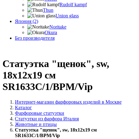
Rudolf kampf
Thun
Union glass
Япония (2)
Noritake
Okura
Без производителя
Статуэтка "щенок", sw,
18х12х19 см
SR1633C/1/BPM/Vip
Интернет-магазин фарфоровых изделий в Москве
Каталог
Фарфоровые статуэтки
Статуэтки из фарфора Италия
Животные и птицы
Статуэтка "щенок", sw, 18х12х19 см
SR1633C/1/BPM/Vip