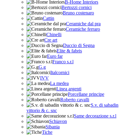
B-Home Interiors
Bertozzi cornici
Bruno costenaro
Cattin
Ceramiche dal pra
Ceramiche ferraro
Chinelli
Cre art
Duccio di Segna
Elite & fabris
Euro far
Franco s.r.l
G.g
Italcornici
IVV
La medea
Linea argenti
Porcellane principe
Roberto cavalli
S.v. di sabadin
vittorio & c. snc
Same decorazione s.r.l
Schiavon
Sibania
Tiche