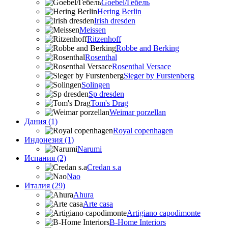
Goebel/Гебель
Hering Berlin
Irish dresden
Meissen
Ritzenhoff
Robbe and Berking
Rosenthal
Rosenthal Versace
Sieger by Furstenberg
Solingen
Sp dresden
Tom's Drag
Weimar porzellan
Дания (1)
Royal copenhagen
Индонезия (1)
Narumi
Испания (2)
Credan s.a
Nao
Италия (29)
Ahura
Arte casa
Artigiano capodimonte
B-Home Interiors