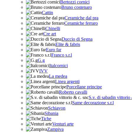
Bertozzi cornici
Bruno costenaro
Cattin
Ceramiche dal pra
Ceramiche ferraro
Chinelli
Cre art
Duccio di Segna
Elite & fabris
Euro far
Franco s.r.l
G.g
Italcornici
IVV
La medea
Linea argenti
Porcellane principe
Roberto cavalli
S.v. di sabadin vittorio
Same decorazione s.r.l
Schiavon
Sibania
Tiche
Venturi arte
Zampiva