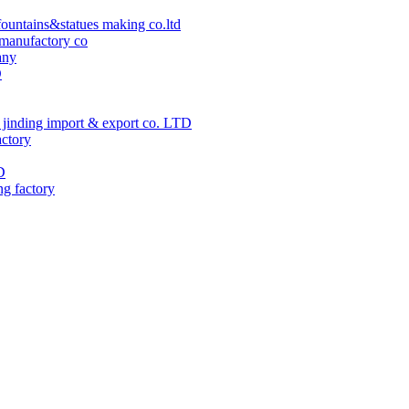
ountains&statues making co.ltd
manufactory co
any
D
jinding import & export co. LTD
actory
D
ng factory