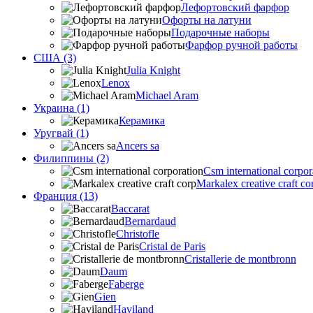
Лефортовский фарфор
Офорты на латуни
Подарочные наборы
Фарфор ручной работы
США (3)
Julia Knight
Lenox
Michael Aram
Украина (1)
Керамика
Уругвай (1)
Ancers sa
Филиппины (2)
Csm international corpor
Markalex creative craft co
Франция (13)
Baccarat
Bernardaud
Christofle
Cristal de Paris
Cristallerie de montbronn
Daum
Faberge
Gien
Haviland