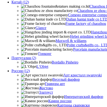
Китай (12)
Chaozhou f
Chaozhou ze zhou 
Comego enterprise comp
Dalian hantai trade co LT
Frame factory of chaozhou
Glance
Hangzhou 
Hebei grindiing wheel f
Maxwell & williams
Polite crafts&gifts co., LT
Porcelain manufacturi
Гонконг
Португалия (2)
Bordallo Pinheiro
L’Objet
Россия (12)
Арт кристалл swarovski
Веселый фарфор
Гравюра арт
Жостово
Златоуст
Императорский фарфор
Камни россии
Картины сваровски