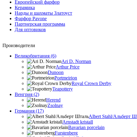
Европейский фарфор
Керамика
Нарды и шахматы Златоуст
Фарфор Pavone
Партнерская программа
Для оптовиков
Производители
Великобритания (6)
Ari D. Norman
Arthur Price
Dunoon
Portmeirion
Royal Crown Derby
Teapottery
Венгрия (2)
Herend
Zsolnay
Германия (17)
Albert Stahl/Альбеpт Ш
Arnstadt kristall
Bavarian porcelain
Furstenberg