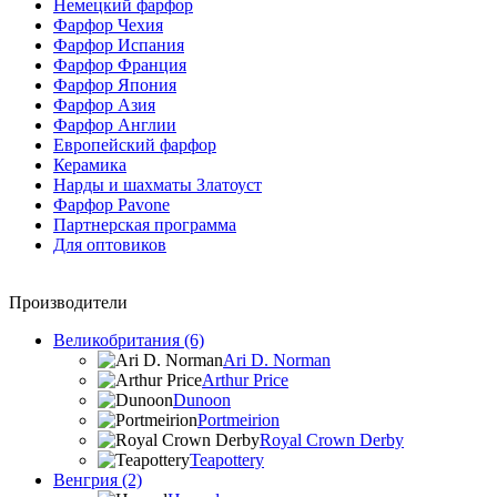
Немецкий фарфор
Фарфор Чехия
Фарфор Испания
Фарфор Франция
Фарфор Япония
Фарфор Азия
Фарфор Англии
Европейский фарфор
Керамика
Нарды и шахматы Златоуст
Фарфор Pavone
Партнерская программа
Для оптовиков
Производители
Великобритания (6)
Ari D. Norman
Arthur Price
Dunoon
Portmeirion
Royal Crown Derby
Teapottery
Венгрия (2)