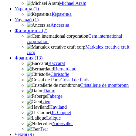
Michael Aram
Украина (1)
Керамика
Уругвай (1)
Ancers sa
Филиппины (2)
Csm international
corporation
Markalex creative craft
corp
Франция (13)
Baccarat
Bernardaud
Christofle
Cristal de Paris
Cristallerie de montbronn
Daum
Faberge
Gien
Haviland
JL Coquet
Lalique
Niderviller
Tsar
Чехия (9)