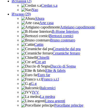
Испания (2)
Credan s.a
Nao
Италия (29)
Ahura
Arte casa
Artigiano capodimonte
B-Home Interiors
Bertozzi cornici
Bruno costenaro
Cattin
Ceramiche dal pra
Ceramiche ferraro
Chinelli
Cre art
Duccio di Segna
Elite & fabris
Euro far
Franco s.r.l
G.g
Italcornici
IVV
La medea
Linea argenti
Porcellane principe