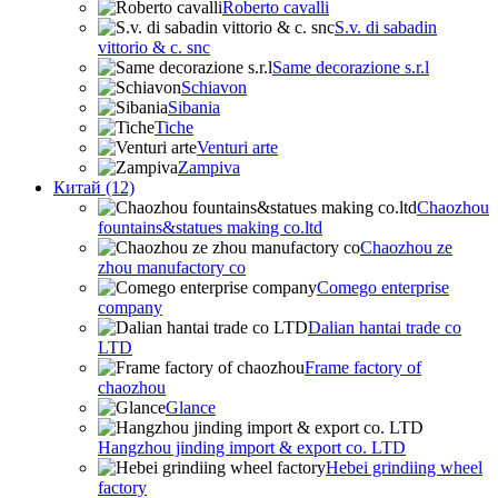
Roberto cavalli
S.v. di sabadin
vittorio & c. snc
Same decorazione s.r.l
Schiavon
Sibania
Tiche
Venturi arte
Zampiva
Китай (12)
Chaozhou
fountains&statues making co.ltd
Chaozhou ze
zhou manufactory co
Comego enterprise
company
Dalian hantai trade co
LTD
Frame factory of
chaozhou
Glance
Hangzhou jinding import & export co. LTD
Hebei grindiing wheel
factory