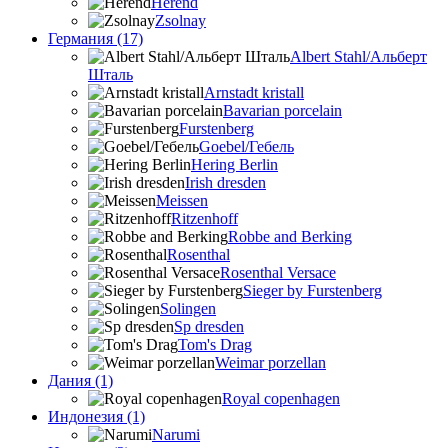
Herend
Zsolnay
Германия (17)
Albert Stahl/Альбеpт
Шталь
Arnstadt kristall
Bavarian porcelain
Furstenberg
Goebel/Гебель
Hering Berlin
Irish dresden
Meissen
Ritzenhoff
Robbe and Berking
Rosenthal
Rosenthal Versace
Sieger by Furstenberg
Solingen
Sp dresden
Tom's Drag
Weimar porzellan
Дания (1)
Royal copenhagen
Индонезия (1)
Narumi