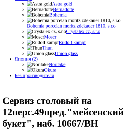
Astra gold
Bernadotte
Bohemia
Bohemia porcelan moritz zdekauer 1810, s.r.o
Crystalex cz, s.r.o
Moser
Rudolf kampf
Thun
Union glass
Япония (2)
Noritake
Okura
Без производителя
Сервиз столовый на
12перс.49пред."мейсенский
букет", наб. 10667/BH