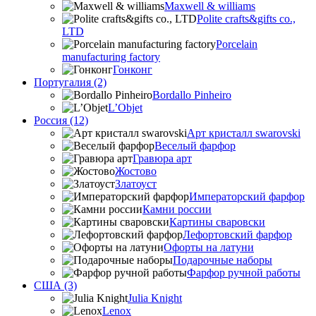
Maxwell & williams
Polite crafts&gifts co.,
LTD
Porcelain
manufacturing factory
Гонконг
Португалия (2)
Bordallo Pinheiro
L’Objet
Россия (12)
Арт кристалл swarovski
Веселый фарфор
Гравюра арт
Жостово
Златоуст
Императорский фарфор
Камни россии
Картины сваровски
Лефортовский фарфор
Офорты на латуни
Подарочные наборы
Фарфор ручной работы
США (3)
Julia Knight
Lenox