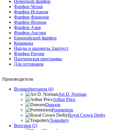
Немецкий фарфор
Фарфор Чехия
Фарфор Испания
Фарфор Франция
Фарфор Япония
Фарфор Азия
Фарфор Англии
Европейский фарфор
Керамика
Нарды и шахматы Златоуст
Фарфор Pavone
Партнерская программа
Для оптовиков
Производители
Великобритания (6)
Ari D. Norman
Arthur Price
Dunoon
Portmeirion
Royal Crown Derby
Teapottery
Венгрия (2)