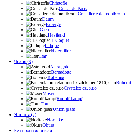
Christofle
Cristal de Paris
Cristallerie de montbronn
Daum
Faberge
Gien
Haviland
JL Coquet
Lalique
Niderviller
Tsar
Чехия (9)
Astra gold
Bernadotte
Bohemia
Bohemia 
Crystalex cz, s.r.o
Moser
Rudolf kampf
Thun
Union glass
Япония (2)
Noritake
Okura
Без производителя