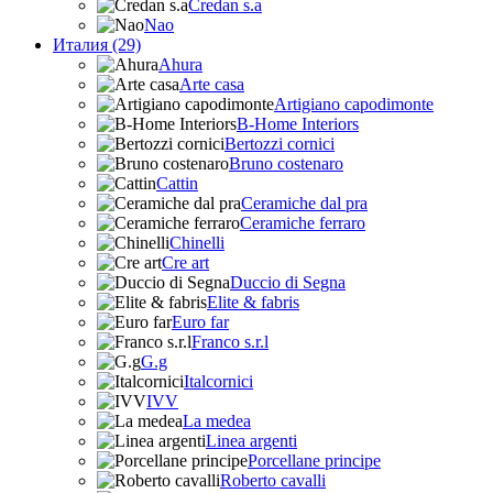
Credan s.a
Nao
Италия (29)
Ahura
Arte casa
Artigiano capodimonte
B-Home Interiors
Bertozzi cornici
Bruno costenaro
Cattin
Ceramiche dal pra
Ceramiche ferraro
Chinelli
Cre art
Duccio di Segna
Elite & fabris
Euro far
Franco s.r.l
G.g
Italcornici
IVV
La medea
Linea argenti
Porcellane principe
Roberto cavalli