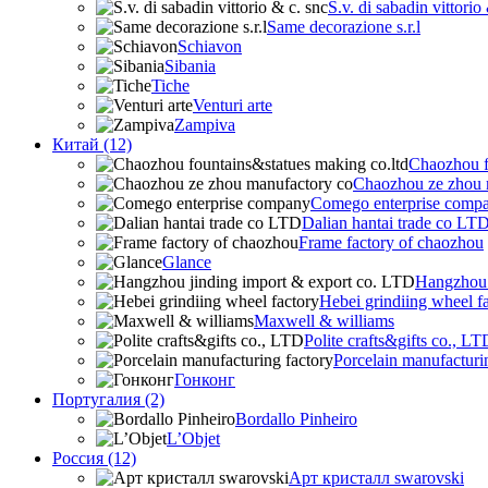
S.v. di sabadin vittorio
Same decorazione s.r.l
Schiavon
Sibania
Tiche
Venturi arte
Zampiva
Китай (12)
Chaozhou f
Chaozhou ze zhou 
Comego enterprise comp
Dalian hantai trade co LT
Frame factory of chaozhou
Glance
Hangzhou 
Hebei grindiing wheel f
Maxwell & williams
Polite crafts&gifts co., LT
Porcelain manufacturi
Гонконг
Португалия (2)
Bordallo Pinheiro
L’Objet
Россия (12)
Арт кристалл swarovski