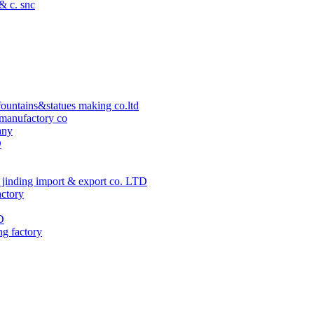
 & c. snc
ountains&statues making co.ltd
manufactory co
any
D
jinding import & export co. LTD
actory
D
ng factory