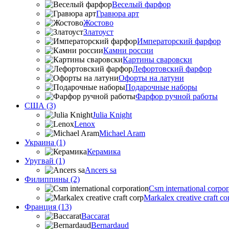
Веселый фарфор
Гравюра арт
Жостово
Златоуст
Императорский фарфор
Камни россии
Картины сваровски
Лефортовский фарфор
Офорты на латуни
Подарочные наборы
Фарфор ручной работы
США (3)
Julia Knight
Lenox
Michael Aram
Украина (1)
Керамика
Уругвай (1)
Ancers sa
Филиппины (2)
Csm international corpor
Markalex creative craft co
Франция (13)
Baccarat
Bernardaud