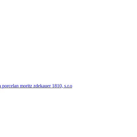
porcelan moritz zdekauer 1810, s.r.o