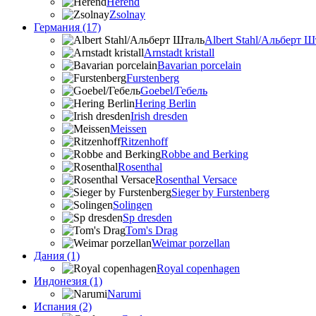
Herend
Zsolnay
Германия (17)
Albert Stahl/Альбеpт Ш
Arnstadt kristall
Bavarian porcelain
Furstenberg
Goebel/Гебель
Hering Berlin
Irish dresden
Meissen
Ritzenhoff
Robbe and Berking
Rosenthal
Rosenthal Versace
Sieger by Furstenberg
Solingen
Sp dresden
Tom's Drag
Weimar porzellan
Дания (1)
Royal copenhagen
Индонезия (1)
Narumi
Испания (2)