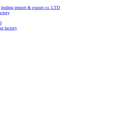
jinding import & export co. LTD
actory
D
ng factory