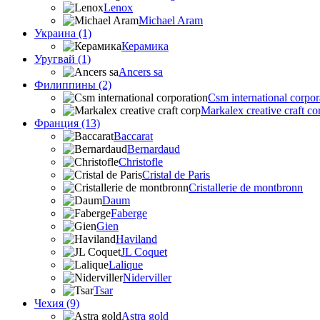
Lenox
Michael Aram
Украина (1)
Керамика
Уругвай (1)
Ancers sa
Филиппины (2)
Csm international corpor
Markalex creative craft co
Франция (13)
Baccarat
Bernardaud
Christofle
Cristal de Paris
Cristallerie de montbronn
Daum
Faberge
Gien
Haviland
JL Coquet
Lalique
Niderviller
Tsar
Чехия (9)
Astra gold