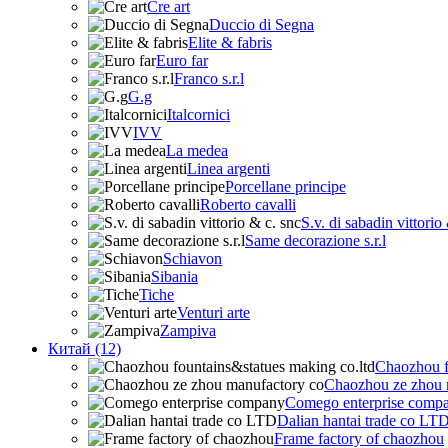
Cre art
Duccio di Segna
Elite & fabris
Euro far
Franco s.r.l
G.g
Italcornici
IVV
La medea
Linea argenti
Porcellane principe
Roberto cavalli
S.v. di sabadin vittorio
Same decorazione s.r.l
Schiavon
Sibania
Tiche
Venturi arte
Zampiva
Китай (12)
Chaozhou f
Chaozhou ze zhou 
Comego enterprise comp
Dalian hantai trade co LT
Frame factory of chaozhou