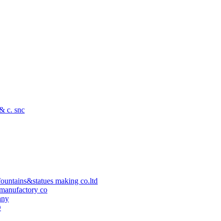
 & c. snc
ountains&statues making co.ltd
manufactory co
any
D