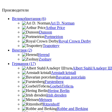
Производители
Великобритания (6)
Ari D. Norman
Arthur Price
Dunoon
Portmeirion
Royal Crown Derby
Teapottery
Венгрия (2)
Herend
Zsolnay
Германия (17)
Albert Stahl/Альбеpт Ш
Arnstadt kristall
Bavarian porcelain
Furstenberg
Goebel/Гебель
Hering Berlin
Irish dresden
Meissen
Ritzenhoff
Robbe and Berking