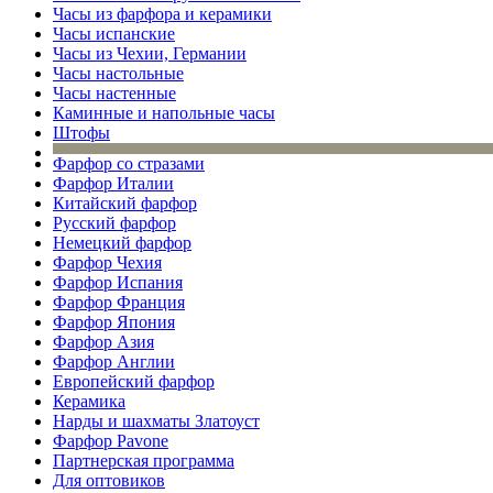
Часы из фарфора и керамики
Часы испанские
Часы из Чехии, Германии
Часы настольные
Часы настенные
Каминные и напольные часы
Штофы
Фарфор со стразами
Фарфор Италии
Китайский фарфор
Русский фарфор
Немецкий фарфор
Фарфор Чехия
Фарфор Испания
Фарфор Франция
Фарфор Япония
Фарфор Азия
Фарфор Англии
Европейский фарфор
Керамика
Нарды и шахматы Златоуст
Фарфор Pavone
Партнерская программа
Для оптовиков