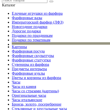
Каталог
Елочные игрушки из фарфора
Фарфоровые вазы
Императорский фарфор (ЛФЗ)
Новогодние подарки
Дорогие подарки
Подарки по праздникам
Подарки по тематикам
Картины
Фарфоровая посуда
Фарфоровые скульптуры
Фарфоровые статуэтки
Сувениры из фарфора
Предметы интерьера
Фарфоровые куклы
Цветы и корзины из фарфора
Часы
Часы из камня
Часы со стразами (картины)
Оригинальные часы
Часы итальянские
Бронза, золото, посеребрение
Стеклянные и хрустальные часы