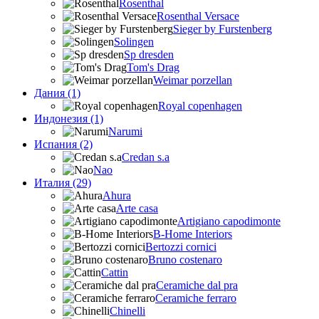
Rosenthal
Rosenthal Versace
Sieger by Furstenberg
Solingen
Sp dresden
Tom's Drag
Weimar porzellan
Дания (1)
Royal copenhagen
Индонезия (1)
Narumi
Испания (2)
Credan s.a
Nao
Италия (29)
Ahura
Arte casa
Artigiano capodimonte
B-Home Interiors
Bertozzi cornici
Bruno costenaro
Cattin
Ceramiche dal pra
Ceramiche ferraro
Chinelli