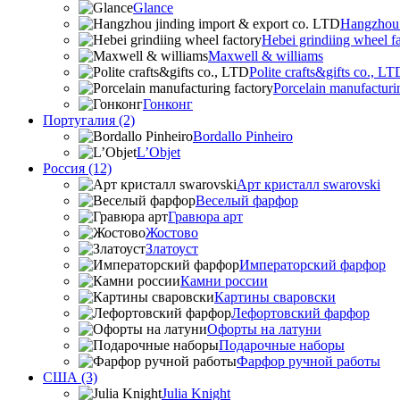
Glance
Hangzhou 
Hebei grindiing wheel f
Maxwell & williams
Polite crafts&gifts co., LT
Porcelain manufacturi
Гонконг
Португалия (2)
Bordallo Pinheiro
L’Objet
Россия (12)
Арт кристалл swarovski
Веселый фарфор
Гравюра арт
Жостово
Златоуст
Императорский фарфор
Камни россии
Картины сваровски
Лефортовский фарфор
Офорты на латуни
Подарочные наборы
Фарфор ручной работы
США (3)
Julia Knight