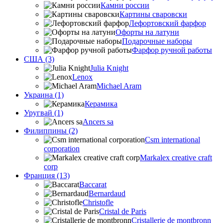
Камни россии
Картины сваровски
Лефортовский фарфор
Офорты на латуни
Подарочные наборы
Фарфор ручной работы
США (3)
Julia Knight
Lenox
Michael Aram
Украина (1)
Керамика
Уругвай (1)
Ancers sa
Филиппины (2)
Csm international
corporation
Markalex creative craft
corp
Франция (13)
Baccarat
Bernardaud
Christofle
Cristal de Paris
Cristallerie de montbronn