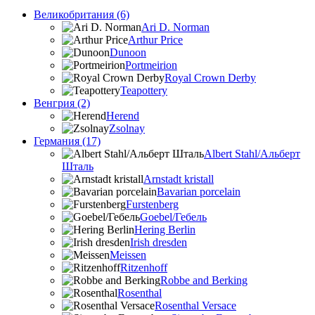
Великобритания (6)
Ari D. Norman
Arthur Price
Dunoon
Portmeirion
Royal Crown Derby
Teapottery
Венгрия (2)
Herend
Zsolnay
Германия (17)
Albert Stahl/Альбеpт
Шталь
Arnstadt kristall
Bavarian porcelain
Furstenberg
Goebel/Гебель
Hering Berlin
Irish dresden
Meissen
Ritzenhoff
Robbe and Berking
Rosenthal
Rosenthal Versace