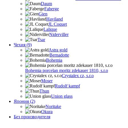
Daum
Faberge
Gien
Haviland
JL Coquet
Lalique
Niderviller
Tsar
Чехия (9)
Astra gold
Bernadotte
Bohemia
Bohemia porcelan moritz zdekauer 1810, s.r.o
Crystalex cz, s.r.o
Moser
Rudolf kampf
Thun
Union glass
Япония (2)
Noritake
Okura
Без производителя