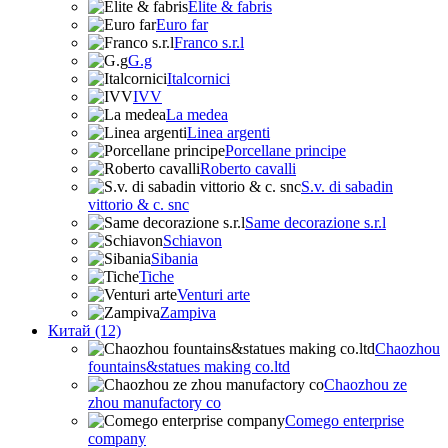
Elite & fabris
Euro far
Franco s.r.l
G.g
Italcornici
IVV
La medea
Linea argenti
Porcellane principe
Roberto cavalli
S.v. di sabadin
vittorio & c. snc
Same decorazione s.r.l
Schiavon
Sibania
Tiche
Venturi arte
Zampiva
Китай (12)
Chaozhou
fountains&statues making co.ltd
Chaozhou ze
zhou manufactory co
Comego enterprise
company