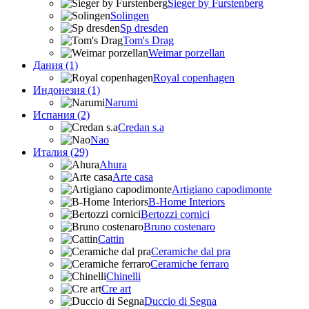
Sieger by Furstenberg
Solingen
Sp dresden
Tom's Drag
Weimar porzellan
Дания (1)
Royal copenhagen
Индонезия (1)
Narumi
Испания (2)
Credan s.a
Nao
Италия (29)
Ahura
Arte casa
Artigiano capodimonte
B-Home Interiors
Bertozzi cornici
Bruno costenaro
Cattin
Ceramiche dal pra
Ceramiche ferraro
Chinelli
Cre art
Duccio di Segna