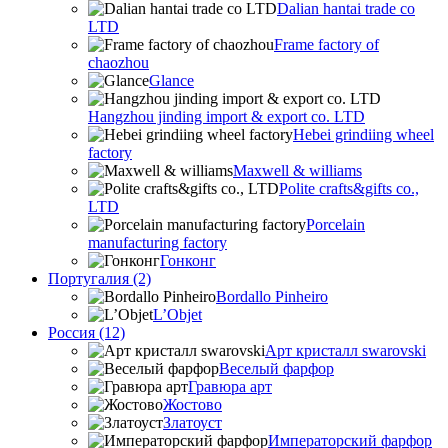
Dalian hantai trade co
LTD
Frame factory of
chaozhou
Glance
Hangzhou jinding import & export co. LTD
Hebei grindiing wheel
factory
Maxwell & williams
Polite crafts&gifts co.,
LTD
Porcelain
manufacturing factory
Гонконг
Португалия (2)
Bordallo Pinheiro
L’Objet
Россия (12)
Арт кристалл swarovski
Веселый фарфор
Гравюра арт
Жостово
Златоуст
Императорский фарфор