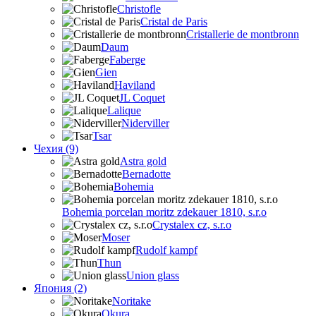
Christofle
Cristal de Paris
Cristallerie de montbronn
Daum
Faberge
Gien
Haviland
JL Coquet
Lalique
Niderviller
Tsar
Чехия (9)
Astra gold
Bernadotte
Bohemia
Bohemia porcelan moritz zdekauer 1810, s.r.o
Crystalex cz, s.r.o
Moser
Rudolf kampf
Thun
Union glass
Япония (2)
Noritake
Okura