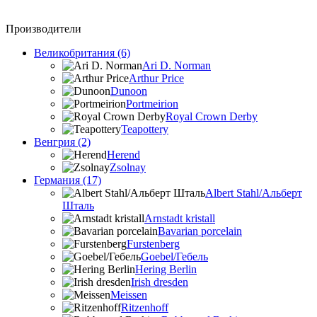
Производители
Великобритания (6)
Ari D. Norman
Arthur Price
Dunoon
Portmeirion
Royal Crown Derby
Teapottery
Венгрия (2)
Herend
Zsolnay
Германия (17)
Albert Stahl/Альбеpт
Шталь
Arnstadt kristall
Bavarian porcelain
Furstenberg
Goebel/Гебель
Hering Berlin
Irish dresden
Meissen
Ritzenhoff