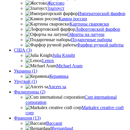
Жостово
Златоуст
Императорский фарфор
Камни россии
Картины сваровски
Лефортовский фарфор
Офорты на латуни
Подарочные наборы
Фарфор ручной работы
США (3)
Julia Knight
Lenox
Michael Aram
Украина (1)
Керамика
Уругвай (1)
Ancers sa
Филиппины (2)
Csm international
corporation
Markalex creative craft
corp
Франция (13)
Baccarat
Bernardaud