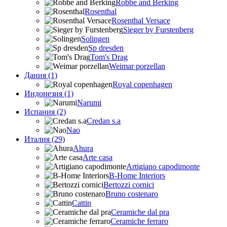
Robbe and Berking
Rosenthal
Rosenthal Versace
Sieger by Furstenberg
Solingen
Sp dresden
Tom's Drag
Weimar porzellan
Дания (1)
Royal copenhagen
Индонезия (1)
Narumi
Испания (2)
Credan s.a
Nao
Италия (29)
Ahura
Arte casa
Artigiano capodimonte
B-Home Interiors
Bertozzi cornici
Bruno costenaro
Cattin
Ceramiche dal pra
Ceramiche ferraro