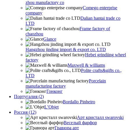
zhou manufactory co
Comego enterprise
company
Dalian hantai trade co
LTD
Frame factory of
chaozhou
Glance
Hangzhou jinding import & export co. LTD
Hebei grindiing wheel
factory
Maxwell & williams
Polite crafts&gifts co.,
LTD
Porcelain
manufacturing factory
Гонконг
Португалия (2)
Bordallo Pinheiro
L’Objet
Россия (12)
Арт кристалл swarovski
Веселый фарфор
Гравюра арт