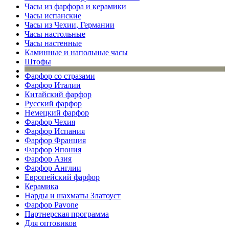
Часы из фарфора и керамики
Часы испанские
Часы из Чехии, Германии
Часы настольные
Часы настенные
Каминные и напольные часы
Штофы
Фарфор со стразами
Фарфор Италии
Китайский фарфор
Русский фарфор
Немецкий фарфор
Фарфор Чехия
Фарфор Испания
Фарфор Франция
Фарфор Япония
Фарфор Азия
Фарфор Англии
Европейский фарфор
Керамика
Нарды и шахматы Златоуст
Фарфор Pavone
Партнерская программа
Для оптовиков