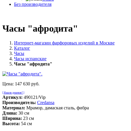
Без производителя
Часы "афродита"
Интернет-магазин фарфоровых изделий в Москве
Каталог
Часы
Часы испанские
Часы "афродита"
Цена:
147 630 руб.
[ Нашли дешевле? ]
Артикул:
490121/Vip
Производитель:
Credansa
Материал:
Мрамор, дамаская сталь, фибра
Длина:
30 см
Ширина:
23 см
Высота:
54 см