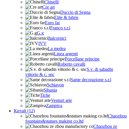
Chinelli
Cre art
Duccio di Segna
Elite & fabris
Euro far
Franco s.r.l
G.g
Italcornici
IVV
La medea
Linea argenti
Porcellane principe
Roberto cavalli
S.v. di sabadin
vittorio & c. snc
Same decorazione s.r.l
Schiavon
Sibania
Tiche
Venturi arte
Zampiva
Китай (12)
Chaozhou
fountains&statues making co.ltd
Chaozhou ze