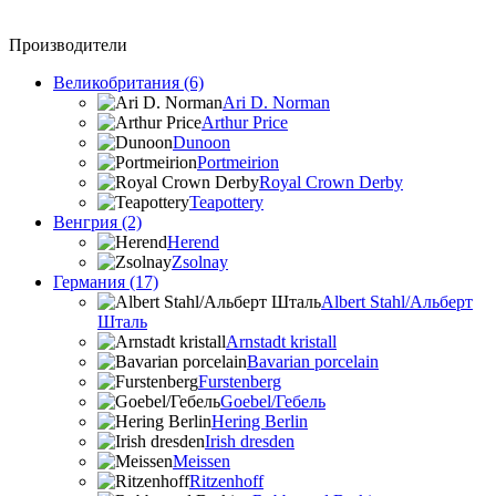
Производители
Великобритания (6)
Ari D. Norman
Arthur Price
Dunoon
Portmeirion
Royal Crown Derby
Teapottery
Венгрия (2)
Herend
Zsolnay
Германия (17)
Albert Stahl/Альбеpт
Шталь
Arnstadt kristall
Bavarian porcelain
Furstenberg
Goebel/Гебель
Hering Berlin
Irish dresden
Meissen
Ritzenhoff