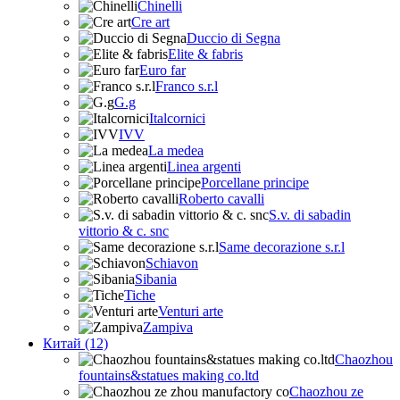
Chinelli
Cre art
Duccio di Segna
Elite & fabris
Euro far
Franco s.r.l
G.g
Italcornici
IVV
La medea
Linea argenti
Porcellane principe
Roberto cavalli
S.v. di sabadin
vittorio & c. snc
Same decorazione s.r.l
Schiavon
Sibania
Tiche
Venturi arte
Zampiva
Китай (12)
Chaozhou
fountains&statues making co.ltd
Chaozhou ze