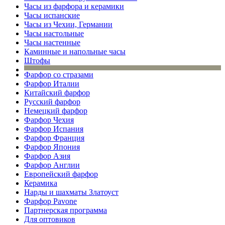
Часы из фарфора и керамики
Часы испанские
Часы из Чехии, Германии
Часы настольные
Часы настенные
Каминные и напольные часы
Штофы
Фарфор со стразами
Фарфор Италии
Китайский фарфор
Русский фарфор
Немецкий фарфор
Фарфор Чехия
Фарфор Испания
Фарфор Франция
Фарфор Япония
Фарфор Азия
Фарфор Англии
Европейский фарфор
Керамика
Нарды и шахматы Златоуст
Фарфор Pavone
Партнерская программа
Для оптовиков