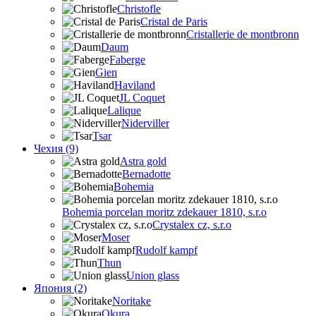
Christofle
Cristal de Paris
Cristallerie de montbronn
Daum
Faberge
Gien
Haviland
JL Coquet
Lalique
Niderviller
Tsar
Чехия (9)
Astra gold
Bernadotte
Bohemia
Bohemia porcelan moritz zdekauer 1810, s.r.o
Crystalex cz, s.r.o
Moser
Rudolf kampf
Thun
Union glass
Япония (2)
Noritake
Okura