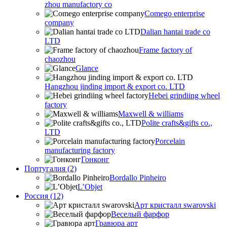
zhou manufactory co
Comego enterprise
company
Dalian hantai trade co
LTD
Frame factory of
chaozhou
Glance
Hangzhou jinding import & export co. LTD
Hebei grindiing wheel
factory
Maxwell & williams
Polite crafts&gifts co.,
LTD
Porcelain
manufacturing factory
Гонконг
Португалия (2)
Bordallo Pinheiro
L’Objet
Россия (12)
Арт кристалл swarovski
Веселый фарфор
Гравюра арт