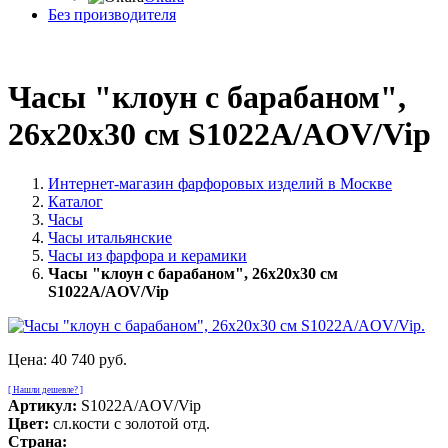
Без производителя
Часы "клоун с барабаном",
26х20х30 см S1022A/AOV/Vip
Интернет-магазин фарфоровых изделий в Москве
Каталог
Часы
Часы итальянские
Часы из фарфора и керамики
Часы "клоун с барабаном", 26х20х30 см
S1022A/AOV/Vip
Цена:
40 740 руб.
[ Нашли дешевле? ]
Артикул:
S1022A/AOV/Vip
Цвет:
сл.кости с золотой отд.
Страна: