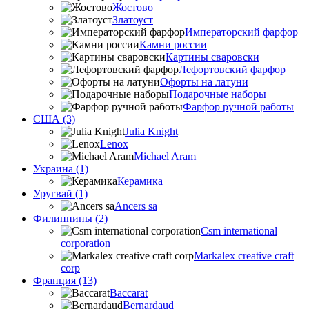
Жостово
Златоуст
Императорский фарфор
Камни россии
Картины сваровски
Лефортовский фарфор
Офорты на латуни
Подарочные наборы
Фарфор ручной работы
США (3)
Julia Knight
Lenox
Michael Aram
Украина (1)
Керамика
Уругвай (1)
Ancers sa
Филиппины (2)
Csm international
corporation
Markalex creative craft
corp
Франция (13)
Baccarat
Bernardaud