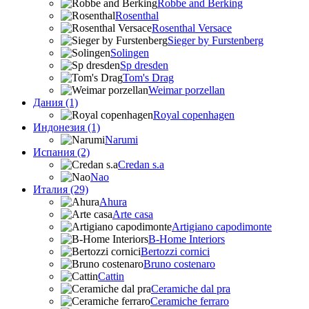
Robbe and Berking
Rosenthal
Rosenthal Versace
Sieger by Furstenberg
Solingen
Sp dresden
Tom's Drag
Weimar porzellan
Дания (1)
Royal copenhagen
Индонезия (1)
Narumi
Испания (2)
Credan s.a
Nao
Италия (29)
Ahura
Arte casa
Artigiano capodimonte
B-Home Interiors
Bertozzi cornici
Bruno costenaro
Cattin
Ceramiche dal pra
Ceramiche ferraro