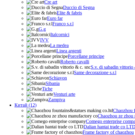
Cre art
Duccio di Segna
Elite & fabris
Euro far
Franco s.r.l
G.g
Italcornici
IVV
La medea
Linea argenti
Porcellane principe
Roberto cavalli
S.v. di sabadin vittorio
Same decorazione s.r.l
Schiavon
Sibania
Tiche
Venturi arte
Zampiva
Китай (12)
Chaozhou f
Chaozhou ze zhou 
Comego enterprise comp
Dalian hantai trade co LT
Frame factory of chaozhou