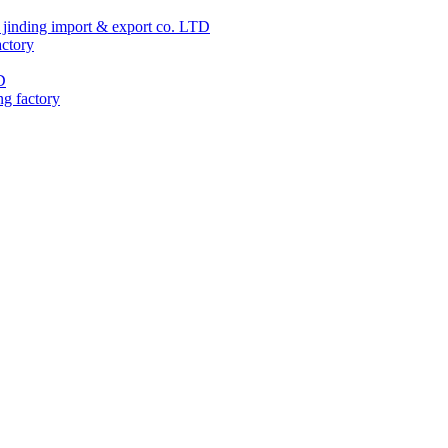
jinding import & export co. LTD
actory
D
ng factory