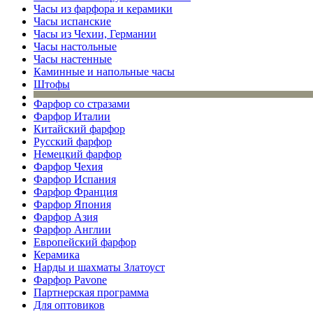
Часы из фарфора и керамики
Часы испанские
Часы из Чехии, Германии
Часы настольные
Часы настенные
Каминные и напольные часы
Штофы
Фарфор со стразами
Фарфор Италии
Китайский фарфор
Русский фарфор
Немецкий фарфор
Фарфор Чехия
Фарфор Испания
Фарфор Франция
Фарфор Япония
Фарфор Азия
Фарфор Англии
Европейский фарфор
Керамика
Нарды и шахматы Златоуст
Фарфор Pavone
Партнерская программа
Для оптовиков