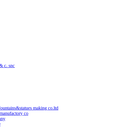
 & c. snc
ountains&statues making co.ltd
manufactory co
any
D