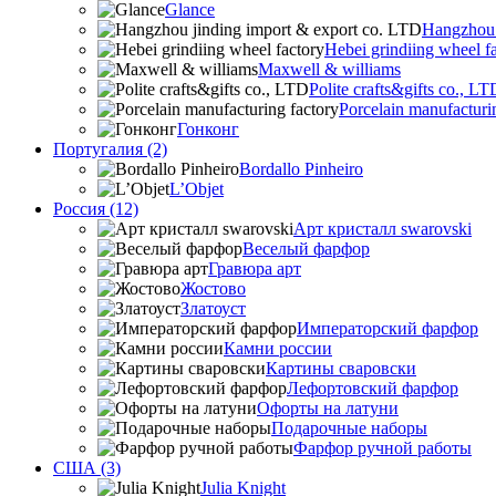
Glance
Hangzhou 
Hebei grindiing wheel f
Maxwell & williams
Polite crafts&gifts co., LT
Porcelain manufacturi
Гонконг
Португалия (2)
Bordallo Pinheiro
L’Objet
Россия (12)
Арт кристалл swarovski
Веселый фарфор
Гравюра арт
Жостово
Златоуст
Императорский фарфор
Камни россии
Картины сваровски
Лефортовский фарфор
Офорты на латуни
Подарочные наборы
Фарфор ручной работы
США (3)
Julia Knight