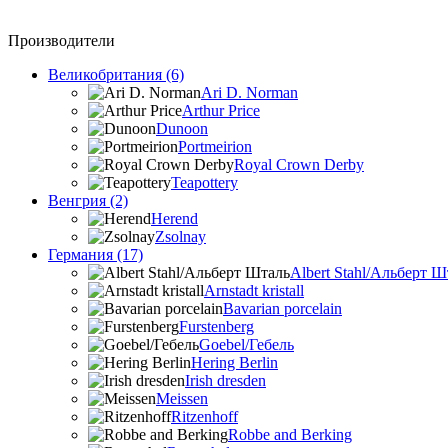
Производители
Великобритания (6)
Ari D. Norman
Arthur Price
Dunoon
Portmeirion
Royal Crown Derby
Teapottery
Венгрия (2)
Herend
Zsolnay
Германия (17)
Albert Stahl/Альбеpт Ш
Arnstadt kristall
Bavarian porcelain
Furstenberg
Goebel/Гебель
Hering Berlin
Irish dresden
Meissen
Ritzenhoff
Robbe and Berking