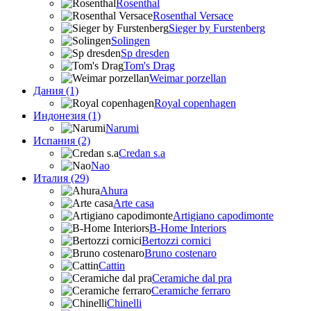
Rosenthal
Rosenthal Versace
Sieger by Furstenberg
Solingen
Sp dresden
Tom's Drag
Weimar porzellan
Дания (1)
Royal copenhagen
Индонезия (1)
Narumi
Испания (2)
Credan s.a
Nao
Италия (29)
Ahura
Arte casa
Artigiano capodimonte
B-Home Interiors
Bertozzi cornici
Bruno costenaro
Cattin
Ceramiche dal pra
Ceramiche ferraro
Chinelli