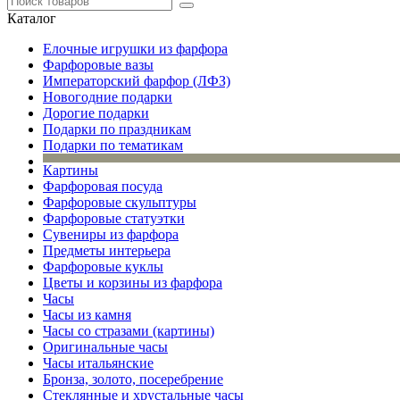
Каталог
Елочные игрушки из фарфора
Фарфоровые вазы
Императорский фарфор (ЛФЗ)
Новогодние подарки
Дорогие подарки
Подарки по праздникам
Подарки по тематикам
Картины
Фарфоровая посуда
Фарфоровые скульптуры
Фарфоровые статуэтки
Сувениры из фарфора
Предметы интерьера
Фарфоровые куклы
Цветы и корзины из фарфора
Часы
Часы из камня
Часы со стразами (картины)
Оригинальные часы
Часы итальянские
Бронза, золото, посеребрение
Стеклянные и хрустальные часы