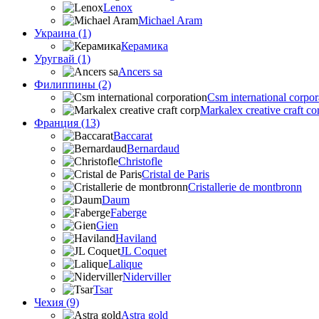
Lenox
Michael Aram
Украина (1)
Керамика
Уругвай (1)
Ancers sa
Филиппины (2)
Csm international corpor
Markalex creative craft co
Франция (13)
Baccarat
Bernardaud
Christofle
Cristal de Paris
Cristallerie de montbronn
Daum
Faberge
Gien
Haviland
JL Coquet
Lalique
Niderviller
Tsar
Чехия (9)
Astra gold