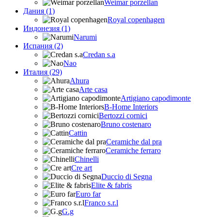
Weimar porzellan
Дания (1)
Royal copenhagen
Индонезия (1)
Narumi
Испания (2)
Credan s.a
Nao
Италия (29)
Ahura
Arte casa
Artigiano capodimonte
B-Home Interiors
Bertozzi cornici
Bruno costenaro
Cattin
Ceramiche dal pra
Ceramiche ferraro
Chinelli
Cre art
Duccio di Segna
Elite & fabris
Euro far
Franco s.r.l
G.g