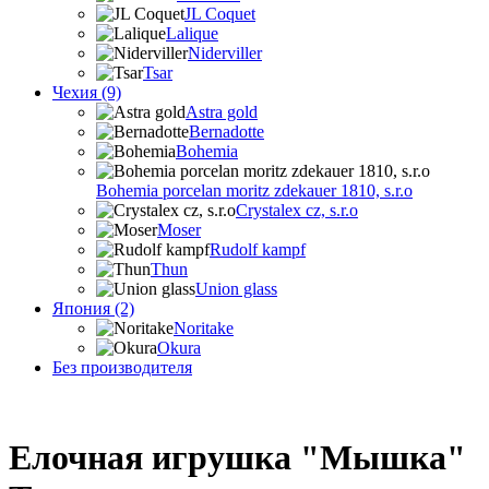
JL Coquet
Lalique
Niderviller
Tsar
Чехия (9)
Astra gold
Bernadotte
Bohemia
Bohemia porcelan moritz zdekauer 1810, s.r.o
Crystalex cz, s.r.o
Moser
Rudolf kampf
Thun
Union glass
Япония (2)
Noritake
Okura
Без производителя
Елочная игрушка "Мышка"