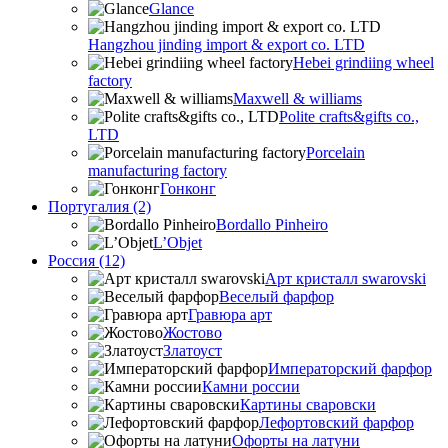
Glance
Hangzhou jinding import & export co. LTD
Hebei grindiing wheel
factory
Maxwell & williams
Polite crafts&gifts co.,
LTD
Porcelain
manufacturing factory
Гонконг
Португалия (2)
Bordallo Pinheiro
L’Objet
Россия (12)
Арт кристалл swarovski
Веселый фарфор
Гравюра арт
Жостово
Златоуст
Императорский фарфор
Камни россии
Картины сваровски
Лефортовский фарфор
Офорты на латуни