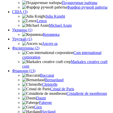
Подарочные наборы
Фарфор ручной работы
США (3)
Julia Knight
Lenox
Michael Aram
Украина (1)
Керамика
Уругвай (1)
Ancers sa
Филиппины (2)
Csm international
corporation
Markalex creative craft
corp
Франция (13)
Baccarat
Bernardaud
Christofle
Cristal de Paris
Cristallerie de montbronn
Daum
Faberge
Gien
Haviland