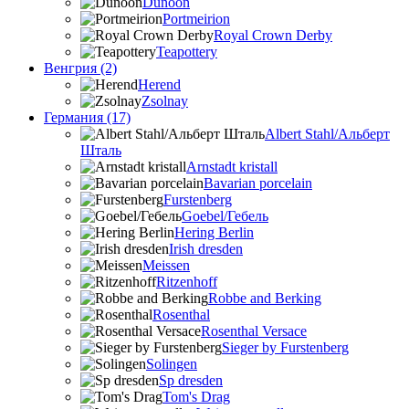
Dunoon
Portmeirion
Royal Crown Derby
Teapottery
Венгрия (2)
Herend
Zsolnay
Германия (17)
Albert Stahl/Альбеpт
Шталь
Arnstadt kristall
Bavarian porcelain
Furstenberg
Goebel/Гебель
Hering Berlin
Irish dresden
Meissen
Ritzenhoff
Robbe and Berking
Rosenthal
Rosenthal Versace
Sieger by Furstenberg
Solingen
Sp dresden
Tom's Drag