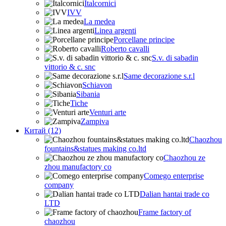
Italcornici
IVV
La medea
Linea argenti
Porcellane principe
Roberto cavalli
S.v. di sabadin
vittorio & c. snc
Same decorazione s.r.l
Schiavon
Sibania
Tiche
Venturi arte
Zampiva
Китай (12)
Chaozhou
fountains&statues making co.ltd
Chaozhou ze
zhou manufactory co
Comego enterprise
company
Dalian hantai trade co
LTD
Frame factory of
chaozhou