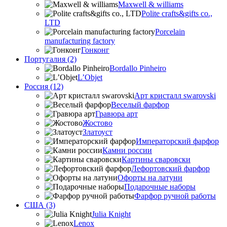
Maxwell & williams
Polite crafts&gifts co.,
LTD
Porcelain
manufacturing factory
Гонконг
Португалия (2)
Bordallo Pinheiro
L’Objet
Россия (12)
Арт кристалл swarovski
Веселый фарфор
Гравюра арт
Жостово
Златоуст
Императорский фарфор
Камни россии
Картины сваровски
Лефортовский фарфор
Офорты на латуни
Подарочные наборы
Фарфор ручной работы
США (3)
Julia Knight
Lenox