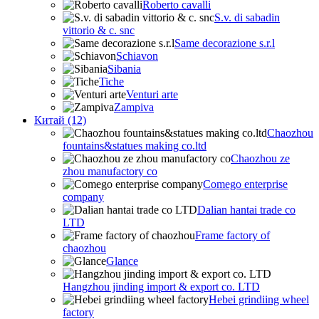
Roberto cavalli
S.v. di sabadin
vittorio & c. snc
Same decorazione s.r.l
Schiavon
Sibania
Tiche
Venturi arte
Zampiva
Китай (12)
Chaozhou
fountains&statues making co.ltd
Chaozhou ze
zhou manufactory co
Comego enterprise
company
Dalian hantai trade co
LTD
Frame factory of
chaozhou
Glance
Hangzhou jinding import & export co. LTD
Hebei grindiing wheel
factory