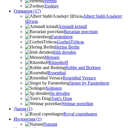
Herend
Zsolnay
Германия (17)
Albert Stahl/Альбеpт
Шталь
Arnstadt kristall
Bavarian porcelain
Furstenberg
Goebel/Гебель
Hering Berlin
Irish dresden
Meissen
Ritzenhoff
Robbe and Berking
Rosenthal
Rosenthal Versace
Sieger by Furstenberg
Solingen
Sp dresden
Tom's Drag
Weimar porzellan
Дания (1)
Royal copenhagen
Индонезия (1)
Narumi