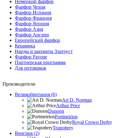
Немецкий фарфор
Фарфор Чехия
Фарфор Испания
Фарфор Франция
Фарфор Япония
Фарфор Азия
Фарфор Англии
Европейский фарфор
Керамика
Нарды и шахматы Златоуст
Фарфор Pavone
Партнерская программа
Для оптовиков
Производители
Великобритания (6)
Ari D. Norman
Arthur Price
Dunoon
Portmeirion
Royal Crown Derby
Teapottery
Венгрия (2)