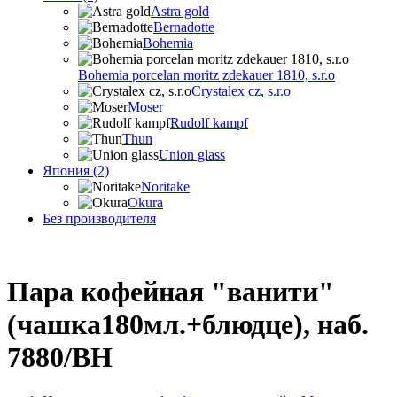
Astra gold
Bernadotte
Bohemia
Bohemia porcelan moritz zdekauer 1810, s.r.o
Crystalex cz, s.r.o
Moser
Rudolf kampf
Thun
Union glass
Япония (2)
Noritake
Okura
Без производителя
Пара кофейная "ванити"
(чашка180мл.+блюдце), наб.
7880/BH