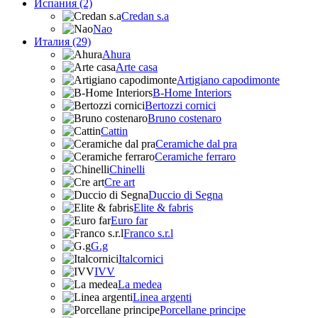
Испания (2)
Credan s.a
Nao
Италия (29)
Ahura
Arte casa
Artigiano capodimonte
B-Home Interiors
Bertozzi cornici
Bruno costenaro
Cattin
Ceramiche dal pra
Ceramiche ferraro
Chinelli
Cre art
Duccio di Segna
Elite & fabris
Euro far
Franco s.r.l
G.g
Italcornici
IVV
La medea
Linea argenti
Porcellane principe