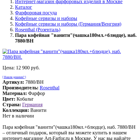
Интернет-магазин фарфоровых изделий в Москве
Каталог
Фарфоровая посуда
Кофейные сервизы и наборы
Кофейные сервизы и наборы (Германия/Венгрия)
Rosenthal (Розенталь)
Пара кофейная "ванити"(чашка180мл.+блюдце), наб.
7880/BH
Цена:
12 900 руб.
[ Нашли дешевле? ]
Артикул:
7880/BH
Производитель:
Rosenthal
Материал:
Фарфор
Цвет:
Кобальт
Страна:
Германия
Коллекция:
Ванити
Нет в наличии
Пара кофейная "ванити"(чашка180мл.+блюдце), наб. 7880/BH
– отличный подарок, который вы можете купить в нашем
интернет-магазине Art-Farfor.ru в Москве. У нас вы найдёте