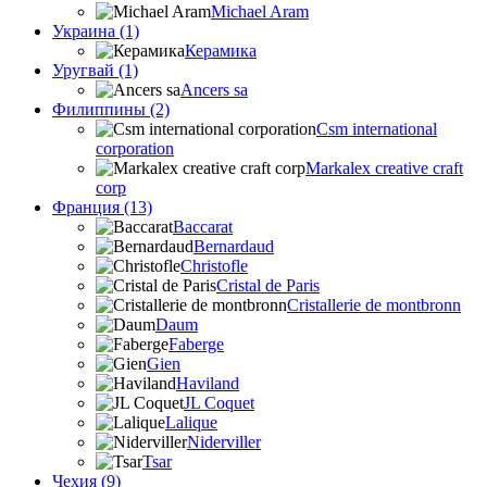
Michael Aram
Украина (1)
Керамика
Уругвай (1)
Ancers sa
Филиппины (2)
Csm international
corporation
Markalex creative craft
corp
Франция (13)
Baccarat
Bernardaud
Christofle
Cristal de Paris
Cristallerie de montbronn
Daum
Faberge
Gien
Haviland
JL Coquet
Lalique
Niderviller
Tsar
Чехия (9)