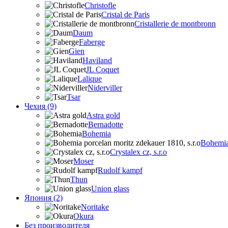
Christofle
Cristal de Paris
Cristallerie de montbronn
Daum
Faberge
Gien
Haviland
JL Coquet
Lalique
Niderviller
Tsar
Чехия (9)
Astra gold
Bernadotte
Bohemia
Bohemia 
Crystalex cz, s.r.o
Moser
Rudolf kampf
Thun
Union glass
Япония (2)
Noritake
Okura
Без производителя