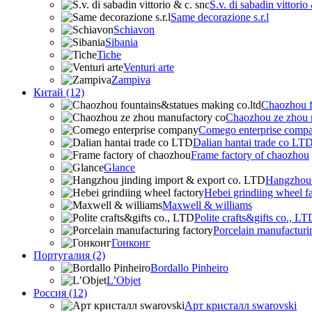
S.v. di sabadin vittorio
Same decorazione s.r.l
Schiavon
Sibania
Tiche
Venturi arte
Zampiva
Китай (12)
Chaozhou f
Chaozhou ze zhou 
Comego enterprise comp
Dalian hantai trade co LT
Frame factory of chaozhou
Glance
Hangzhou 
Hebei grindiing wheel f
Maxwell & williams
Polite crafts&gifts co., LT
Porcelain manufacturi
Гонконг
Португалия (2)
Bordallo Pinheiro
L’Objet
Россия (12)
Арт кристалл swarovski