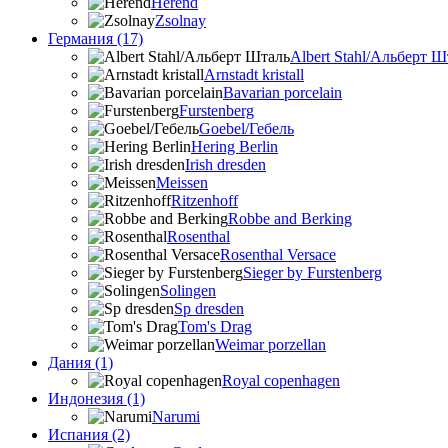
Herend
Zsolnay
Германия (17)
Albert Stahl/Альбеpт Ш
Arnstadt kristall
Bavarian porcelain
Furstenberg
Goebel/Гебель
Hering Berlin
Irish dresden
Meissen
Ritzenhoff
Robbe and Berking
Rosenthal
Rosenthal Versace
Sieger by Furstenberg
Solingen
Sp dresden
Tom's Drag
Weimar porzellan
Дания (1)
Royal copenhagen
Индонезия (1)
Narumi
Испания (2)