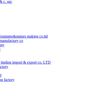
 & c. snc
ountains&statues making co.ltd
manufactory co
any
D
jinding import & export co. LTD
actory
D
ng factory