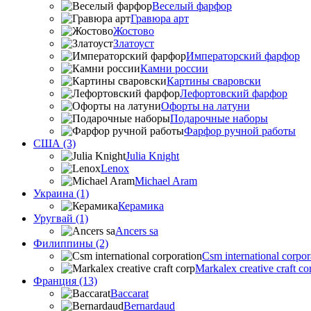
Веселый фарфор
Гравюра арт
Жостово
Златоуст
Императорский фарфор
Камни россии
Картины сваровски
Лефортовский фарфор
Офорты на латуни
Подарочные наборы
Фарфор ручной работы
США (3)
Julia Knight
Lenox
Michael Aram
Украина (1)
Керамика
Уругвай (1)
Ancers sa
Филиппины (2)
Csm international corpor
Markalex creative craft co
Франция (13)
Baccarat
Bernardaud