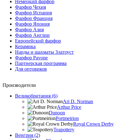
Немецкий фарфор
Фарфор Чехия
Фарфор Испания
Фарфор Франция
Фарфор Япония
Фарфор Азия
Фарфор Англии
Европейский фарфор
Керамика
Нарды и шахматы Златоуст
Фарфор Pavone
Партнерская программа
Для оптовиков
Производители
Великобритания (6)
Ari D. Norman
Arthur Price
Dunoon
Portmeirion
Royal Crown Derby
Teapottery
Венгрия (2)