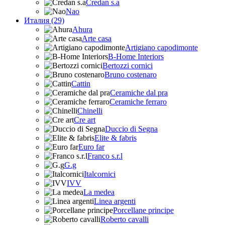
Credan s.a
Nao
Италия (29)
Ahura
Arte casa
Artigiano capodimonte
B-Home Interiors
Bertozzi cornici
Bruno costenaro
Cattin
Ceramiche dal pra
Ceramiche ferraro
Chinelli
Cre art
Duccio di Segna
Elite & fabris
Euro far
Franco s.r.l
G.g
Italcornici
IVV
La medea
Linea argenti
Porcellane principe
Roberto cavalli