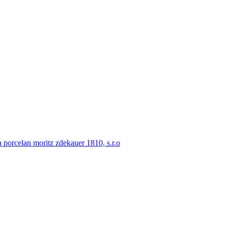
porcelan moritz zdekauer 1810, s.r.o