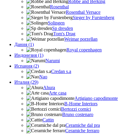
Robbe and Berking
Rosenthal
Rosenthal Versace
Sieger by Furstenberg
Solingen
Sp dresden
Tom's Drag
Weimar porzellan
Дания (1)
Royal copenhagen
Индонезия (1)
Narumi
Испания (2)
Credan s.a
Nao
Италия (29)
Ahura
Arte casa
Artigiano capodimonte
B-Home Interiors
Bertozzi cornici
Bruno costenaro
Cattin
Ceramiche dal pra
Ceramiche ferraro