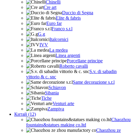
Chinelli
Cre art
Duccio di Segna
Elite & fabris
Euro far
Franco s.r.l
G.g
Italcornici
IVV
La medea
Linea argenti
Porcellane principe
Roberto cavalli
S.v. di sabadin
vittorio & c. snc
Same decorazione s.r.l
Schiavon
Sibania
Tiche
Venturi arte
Zampiva
Китай (12)
Chaozhou
fountains&statues making co.ltd
Chaozhou ze