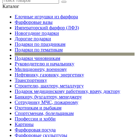
Каталог
Елочные игрушки из фарфора
Фарфоровые вазы
Императорский фарфор (ЛФЗ)
Новогодние подарки
Дорогие подарки
Подарки по праздникам
Подарки по тематикам
Подарки чиновникам
Руководителю и начальнику
Милиционеру, военному
Нефтянику, газовику, энергетику
Транспортнику
Строителю, шахтеру, металлургу
Подарок медицинскому работнику, врачу, доктору
Банкиру, бухгалтеру, менеджеру
Сотруднику МЧС, пожарному
Охотникам и рыбакам
Спортсменам, болельщикам
Профессии и хобби
Картины
Фарфоровая посуда
Фарфоровые скульптуры