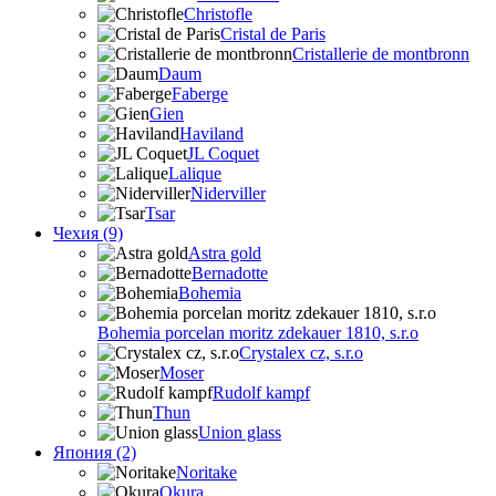
Christofle
Cristal de Paris
Cristallerie de montbronn
Daum
Faberge
Gien
Haviland
JL Coquet
Lalique
Niderviller
Tsar
Чехия (9)
Astra gold
Bernadotte
Bohemia
Bohemia porcelan moritz zdekauer 1810, s.r.o
Crystalex cz, s.r.o
Moser
Rudolf kampf
Thun
Union glass
Япония (2)
Noritake
Okura