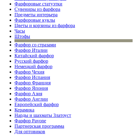
Фарфоровые статуэтки
Сувениры из фарфора
Предметы интерьера
Фарфоровые куклы
Цветы и корзины из фарфора
Часы
Штофы
Фарфор со стразами
Фарфор Италии
Китайский фарфор
Русский фарфор
Немецкий фарфор
Фарфор Чехия
Фарфор Испания
Фарфор Франция
Фарфор Япония
Фарфор Азия
Фарфор Англии
Европейский фарфор
Керамика
Нарды и шахматы Златоуст
Фарфор Pavone
Партнерская программа
Для оптовиков