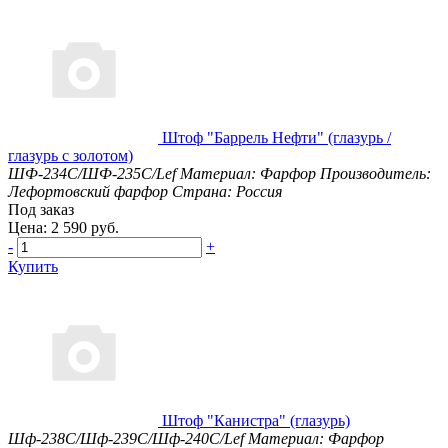
Штоф "Баррель Нефти" (глазурь /
глазурь с золотом)
ШФ-234С/ШФ-235С/Lef
Материал: Фарфор
Производитель:
Лефортовский фарфор
Страна: Россия
Под заказ
Цена: 2 590 руб.
-
+
Купить
Штоф "Канистра" (глазурь)
Шф-238С/Шф-239С/Шф-240С/Lef
Материал: Фарфор