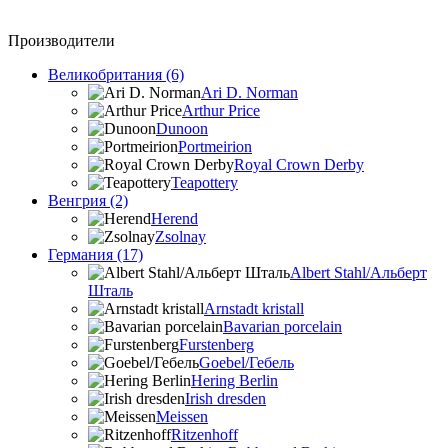
Производители
Великобритания (6)
Ari D. Norman
Arthur Price
Dunoon
Portmeirion
Royal Crown Derby
Teapottery
Венгрия (2)
Herend
Zsolnay
Германия (17)
Albert Stahl/Альбеpт
Шталь
Arnstadt kristall
Bavarian porcelain
Furstenberg
Goebel/Гебель
Hering Berlin
Irish dresden
Meissen
Ritzenhoff