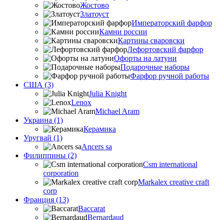
Жостово
Златоуст
Императорский фарфор
Камни россии
Картины сваровски
Лефортовский фарфор
Офорты на латуни
Подарочные наборы
Фарфор ручной работы
США (3)
Julia Knight
Lenox
Michael Aram
Украина (1)
Керамика
Уругвай (1)
Ancers sa
Филиппины (2)
Csm international
corporation
Markalex creative craft
corp
Франция (13)
Baccarat
Bernardaud