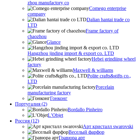
zhou manufactory co
Comego enterprise
company
Dalian hantai trade co
LTD
Frame factory of
chaozhou
Glance
Hangzhou jinding import & export co. LTD
Hebei grindiing wheel
factory
Maxwell & williams
Polite crafts&gifts co.,
LTD
Porcelain
manufacturing factory
Гонконг
Португалия (2)
Bordallo Pinheiro
L’Objet
Россия (12)
Арт кристалл swarovski
Веселый фарфор
Гравюра арт