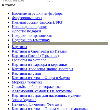
Каталог
Елочные игрушки из фарфора
Фарфоровые вазы
Императорский фарфор (ЛФЗ)
Новогодние подарки
Дорогие подарки
Подарки по праздникам
Подарки по тематикам
Картины
Картины и барельефы из Италии
Картины Goebel (Германия)
Гравюры на металле
Картины из фарфора и керамики
Картины, гобелены, панно, постеры
Картины из страз
Картины из страз - Флора и Фауна
Морская тематика
Свадьбы, юбилеи, торжества
Автомобили, самолеты и логотипы
Картины из страз для настоящих мужчин
Знаки Зодиака
Пейзажи. Символы, Фэн шуй
Картины из страз - Города мира и символика