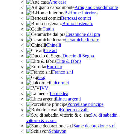
Arte casa
Artigiano capodimonte
B-Home Interiors
Bertozzi cornici
Bruno costenaro
Cattin
Ceramiche dal pra
Ceramiche ferraro
Chinelli
Cre art
Duccio di Segna
Elite & fabris
Euro far
Franco s.r.l
G.g
Italcornici
IVV
La medea
Linea argenti
Porcellane principe
Roberto cavalli
S.v. di sabadin
vittorio & c. snc
Same decorazione s.r.l
Schiavon