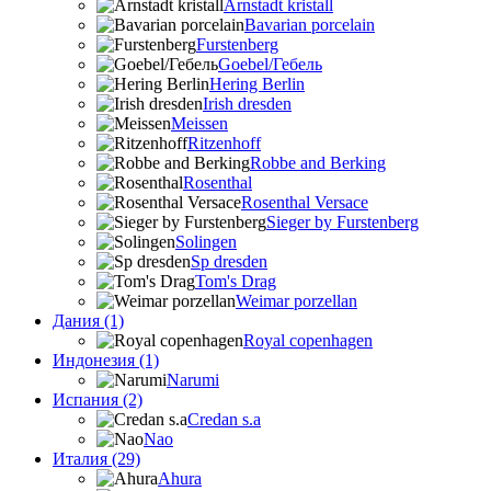
Arnstadt kristall
Bavarian porcelain
Furstenberg
Goebel/Гебель
Hering Berlin
Irish dresden
Meissen
Ritzenhoff
Robbe and Berking
Rosenthal
Rosenthal Versace
Sieger by Furstenberg
Solingen
Sp dresden
Tom's Drag
Weimar porzellan
Дания (1)
Royal copenhagen
Индонезия (1)
Narumi
Испания (2)
Credan s.a
Nao
Италия (29)
Ahura