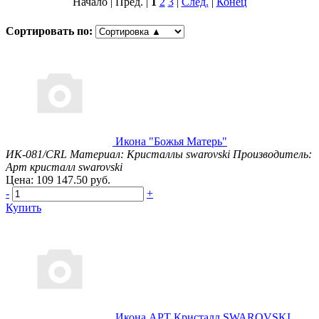
Начало | Пред. |
1
2
3
|
След.
|
Конец
Сортировать по:
Икона "Божья Матерь"
ИК-081/CRL
Материал: Кристаллы swarovski
Производитель:
Арт кристалл swarovski
Цена: 109 147.50 руб.
-
+
Купить
Икона АРТ Кристалл SWAROVSKI