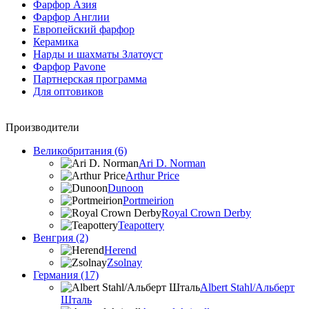
Фарфор Азия
Фарфор Англии
Европейский фарфор
Керамика
Нарды и шахматы Златоуст
Фарфор Pavone
Партнерская программа
Для оптовиков
Производители
Великобритания (6)
Ari D. Norman
Arthur Price
Dunoon
Portmeirion
Royal Crown Derby
Teapottery
Венгрия (2)
Herend
Zsolnay
Германия (17)
Albert Stahl/Альбеpт
Шталь