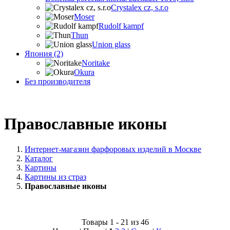
Crystalex cz, s.r.o
Moser
Rudolf kampf
Thun
Union glass
Япония (2)
Noritake
Okura
Без производителя
Православные иконы
Интернет-магазин фарфоровых изделий в Москве
Каталог
Картины
Картины из страз
Православные иконы
Товары 1 - 21 из 46