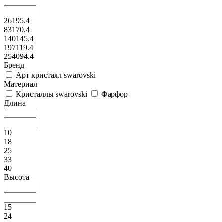
26195.4
83170.4
140145.4
197119.4
254094.4
Бренд
Арт кристалл swarovski
Материал
Кристаллы swarovski
Фарфор
Длина
10
18
25
33
40
Высота
15
24