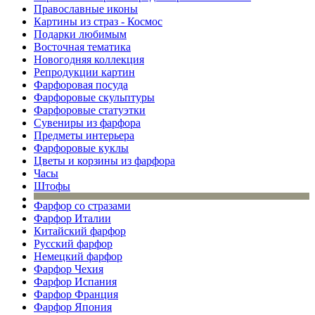
Православные иконы
Картины из страз - Космос
Подарки любимым
Восточная тематика
Новогодняя коллекция
Репродукции картин
Фарфоровая посуда
Фарфоровые скульптуры
Фарфоровые статуэтки
Сувениры из фарфора
Предметы интерьера
Фарфоровые куклы
Цветы и корзины из фарфора
Часы
Штофы
Фарфор со стразами
Фарфор Италии
Китайский фарфор
Русский фарфор
Немецкий фарфор
Фарфор Чехия
Фарфор Испания
Фарфор Франция
Фарфор Япония