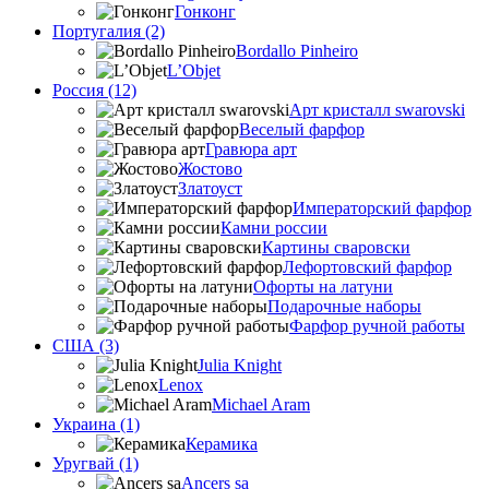
Гонконг
Португалия (2)
Bordallo Pinheiro
L’Objet
Россия (12)
Арт кристалл swarovski
Веселый фарфор
Гравюра арт
Жостово
Златоуст
Императорский фарфор
Камни россии
Картины сваровски
Лефортовский фарфор
Офорты на латуни
Подарочные наборы
Фарфор ручной работы
США (3)
Julia Knight
Lenox
Michael Aram
Украина (1)
Керамика
Уругвай (1)
Ancers sa