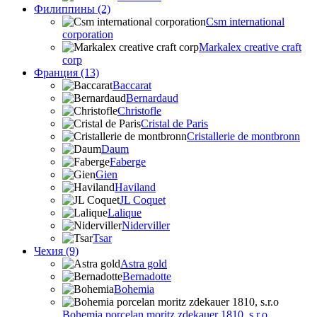
Филиппины (2)
Csm international
corporation
Markalex creative craft
corp
Франция (13)
Baccarat
Bernardaud
Christofle
Cristal de Paris
Cristallerie de montbronn
Daum
Faberge
Gien
Haviland
JL Coquet
Lalique
Niderviller
Tsar
Чехия (9)
Astra gold
Bernadotte
Bohemia
Bohemia porcelan moritz zdekauer 1810, s.r.o