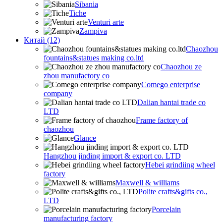
Sibania
Tiche
Venturi arte
Zampiva
Китай (12)
Chaozhou
fountains&statues making co.ltd
Chaozhou ze
zhou manufactory co
Comego enterprise
company
Dalian hantai trade co
LTD
Frame factory of
chaozhou
Glance
Hangzhou jinding import & export co. LTD
Hebei grindiing wheel
factory
Maxwell & williams
Polite crafts&gifts co.,
LTD
Porcelain
manufacturing factory