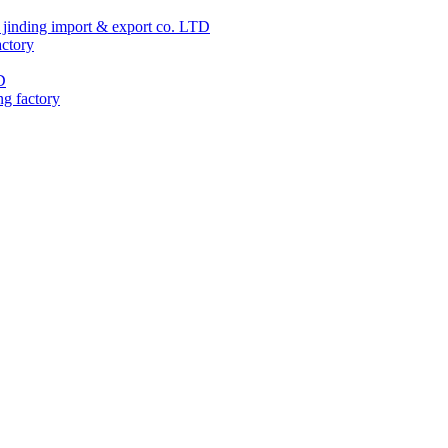
jinding import & export co. LTD
actory
D
ng factory