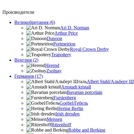
Производители
Великобритания (6)
Ari D. Norman
Arthur Price
Dunoon
Portmeirion
Royal Crown Derby
Teapottery
Венгрия (2)
Herend
Zsolnay
Германия (17)
Albert Stahl/Альбеpт Ш
Arnstadt kristall
Bavarian porcelain
Furstenberg
Goebel/Гебель
Hering Berlin
Irish dresden
Meissen
Ritzenhoff
Robbe and Berking