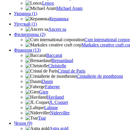
Lenox
Michael Aram
Украина (1)
Керамика
Уругвай (1)
Ancers sa
Филиппины (2)
Csm international corpor
Markalex creative craft co
Франция (13)
Baccarat
Bernardaud
Christofle
Cristal de Paris
Cristallerie de montbronn
Daum
Faberge
Gien
Haviland
JL Coquet
Lalique
Niderviller
Tsar
Чехия (9)
Astra gold