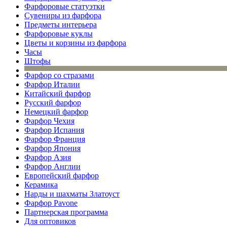
Фарфоровые статуэтки
Сувениры из фарфора
Предметы интерьера
Фарфоровые куклы
Цветы и корзины из фарфора
Часы
Штофы
Фарфор со стразами
Фарфор Италии
Китайский фарфор
Русский фарфор
Немецкий фарфор
Фарфор Чехия
Фарфор Испания
Фарфор Франция
Фарфор Япония
Фарфор Азия
Фарфор Англии
Европейский фарфор
Керамика
Нарды и шахматы Златоуст
Фарфор Pavone
Партнерская программа
Для оптовиков