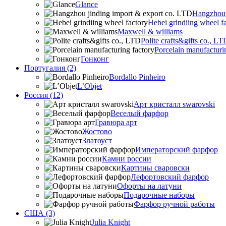
Glance
Hangzhou 
Hebei grindiing wheel f
Maxwell & williams
Polite crafts&gifts co., LT
Porcelain manufacturi
Гонконг
Португалия (2)
Bordallo Pinheiro
L’Objet
Россия (12)
Арт кристалл swarovski
Веселый фарфор
Гравюра арт
Жостово
Златоуст
Императорский фарфор
Камни россии
Картины сваровски
Лефортовский фарфор
Офорты на латуни
Подарочные наборы
Фарфор ручной работы
США (3)
Julia Knight