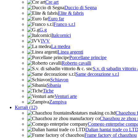
Cre art
Duccio di Segna
Elite & fabris
Euro far
Franco s.r.l
G.g
Italcornici
IVV
La medea
Linea argenti
Porcellane principe
Roberto cavalli
S.v. di sabadin vittorio
Same decorazione s.r.l
Schiavon
Sibania
Tiche
Venturi arte
Zampiva
Китай (12)
Chaozhou f
Chaozhou ze zhou 
Comego enterprise comp
Dalian hantai trade co LT
Frame factory of chaozhou