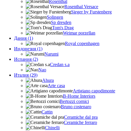
Rosenthal
Rosenthal Versace
Sieger by Furstenberg
Solingen
Sp dresden
Tom's Drag
Weimar porzellan
Дания (1)
Royal copenhagen
Индонезия (1)
Narumi
Испания (2)
Credan s.a
Nao
Италия (29)
Ahura
Arte casa
Artigiano capodimonte
B-Home Interiors
Bertozzi cornici
Bruno costenaro
Cattin
Ceramiche dal pra
Ceramiche ferraro
Chinelli