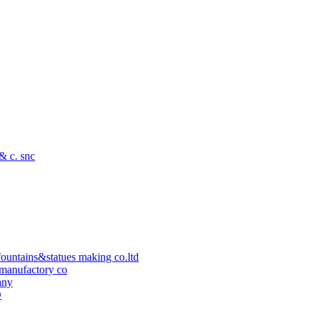
 & c. snc
ountains&statues making co.ltd
manufactory co
any
D