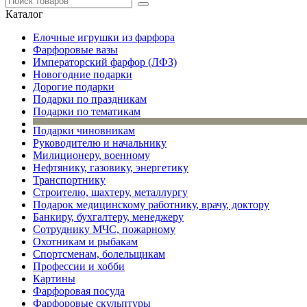
Каталог
Елочные игрушки из фарфора
Фарфоровые вазы
Императорский фарфор (ЛФЗ)
Новогодние подарки
Дорогие подарки
Подарки по праздникам
Подарки по тематикам
Подарки чиновникам
Руководителю и начальнику
Милиционеру, военному
Нефтянику, газовику, энергетику
Транспортнику
Строителю, шахтеру, металлургу
Подарок медицинскому работнику, врачу, доктору
Банкиру, бухгалтеру, менеджеру
Сотруднику МЧС, пожарному
Охотникам и рыбакам
Спортсменам, болельщикам
Профессии и хобби
Картины
Фарфоровая посуда
Фарфоровые скульптуры