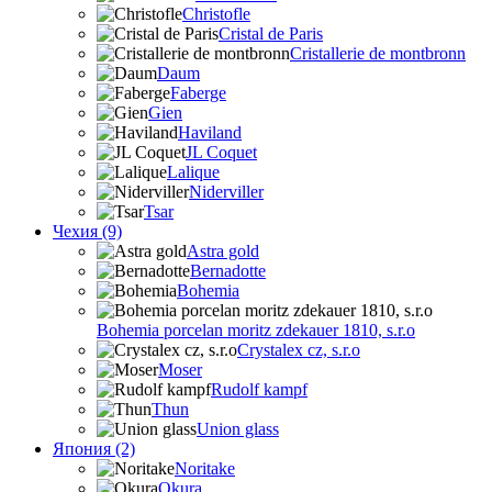
Christofle
Cristal de Paris
Cristallerie de montbronn
Daum
Faberge
Gien
Haviland
JL Coquet
Lalique
Niderviller
Tsar
Чехия (9)
Astra gold
Bernadotte
Bohemia
Bohemia porcelan moritz zdekauer 1810, s.r.o
Crystalex cz, s.r.o
Moser
Rudolf kampf
Thun
Union glass
Япония (2)
Noritake
Okura