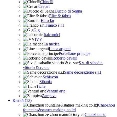
Chinelli
Cre art
Duccio di Segna
Elite & fabris
Euro far
Franco s.r.l
G.g
Italcornici
IVV
La medea
Linea argenti
Porcellane principe
Roberto cavalli
S.v. di sabadin
vittorio & c. snc
Same decorazione s.r.l
Schiavon
Sibania
Tiche
Venturi arte
Zampiva
Китай (12)
Chaozhou
fountains&statues making co.ltd
Chaozhou ze