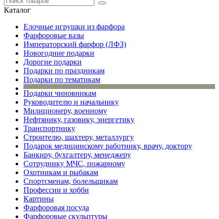
Каталог
Елочные игрушки из фарфора
Фарфоровые вазы
Императорский фарфор (ЛФЗ)
Новогодние подарки
Дорогие подарки
Подарки по праздникам
Подарки по тематикам
Подарки чиновникам
Руководителю и начальнику
Милиционеру, военному
Нефтянику, газовику, энергетику
Транспортнику
Строителю, шахтеру, металлургу
Подарок медицинскому работнику, врачу, доктору
Банкиру, бухгалтеру, менеджеру
Сотруднику МЧС, пожарному
Охотникам и рыбакам
Спортсменам, болельщикам
Профессии и хобби
Картины
Фарфоровая посуда
Фарфоровые скульптуры