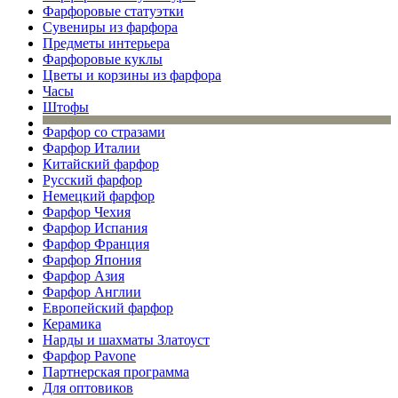
Фарфоровые статуэтки
Сувениры из фарфора
Предметы интерьера
Фарфоровые куклы
Цветы и корзины из фарфора
Часы
Штофы
Фарфор со стразами
Фарфор Италии
Китайский фарфор
Русский фарфор
Немецкий фарфор
Фарфор Чехия
Фарфор Испания
Фарфор Франция
Фарфор Япония
Фарфор Азия
Фарфор Англии
Европейский фарфор
Керамика
Нарды и шахматы Златоуст
Фарфор Pavone
Партнерская программа
Для оптовиков