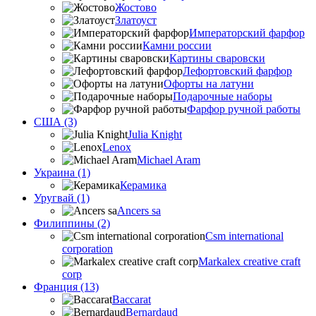
Жостово
Златоуст
Императорский фарфор
Камни россии
Картины сваровски
Лефортовский фарфор
Офорты на латуни
Подарочные наборы
Фарфор ручной работы
США (3)
Julia Knight
Lenox
Michael Aram
Украина (1)
Керамика
Уругвай (1)
Ancers sa
Филиппины (2)
Csm international
corporation
Markalex creative craft
corp
Франция (13)
Baccarat
Bernardaud