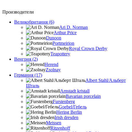
Производители
Великобритания (6)
Ari D. Norman
Arthur Price
Dunoon
Portmeirion
Royal Crown Derby
Teapottery
Венгрия (2)
Herend
Zsolnay
Германия (17)
Albert Stahl/Альбеpт
Шталь
Arnstadt kristall
Bavarian porcelain
Furstenberg
Goebel/Гебель
Hering Berlin
Irish dresden
Meissen
Ritzenhoff