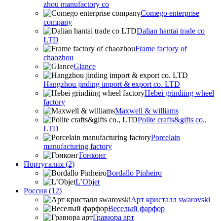
zhou manufactory co
Comego enterprise
company
Dalian hantai trade co
LTD
Frame factory of
chaozhou
Glance
Hangzhou jinding import & export co. LTD
Hebei grindiing wheel
factory
Maxwell & williams
Polite crafts&gifts co.,
LTD
Porcelain
manufacturing factory
Гонконг
Португалия (2)
Bordallo Pinheiro
L’Objet
Россия (12)
Арт кристалл swarovski
Веселый фарфор
Гравюра арт