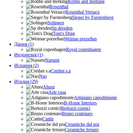
Robbe and Berking
Rosenthal
Rosenthal Versace
Sieger by Furstenberg
Solingen
Sp dresden
Tom's Drag
Weimar porzellan
Дания (1)
Royal copenhagen
Индонезия (1)
Narumi
Испания (2)
Credan s.a
Nao
Италия (29)
Ahura
Arte casa
Artigiano capodimonte
B-Home Interiors
Bertozzi cornici
Bruno costenaro
Cattin
Ceramiche dal pra
Ceramiche ferraro