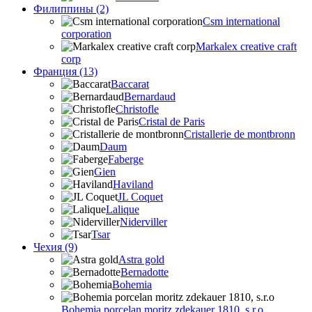
Филиппины (2)
Csm international
corporation
Markalex creative craft
corp
Франция (13)
Baccarat
Bernardaud
Christofle
Cristal de Paris
Cristallerie de montbronn
Daum
Faberge
Gien
Haviland
JL Coquet
Lalique
Niderviller
Tsar
Чехия (9)
Astra gold
Bernadotte
Bohemia
Bohemia porcelan moritz zdekauer 1810, s.r.o