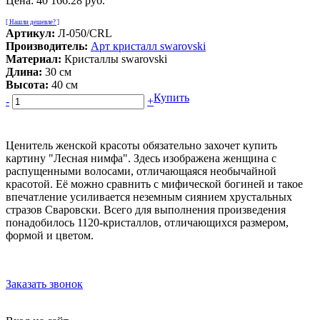
Цена:
40 166.28 руб.
[ Нашли дешевле? ]
Артикул:
Л-050/CRL
Производитель:
Арт кристалл swarovski
Материал:
Кристаллы swarovski
Длина:
30 см
Высота:
40 см
Купить
-
+
Ценитель женской красоты обязательно захочет купить
картину "Лесная нимфа". Здесь изображена женщина с
распущенными волосами, отличающаяся необычайной
красотой. Её можно сравнить с мифической богиней и такое
впечатление усиливается неземным сиянием хрустальных
стразов Сваровски. Всего для выполнения произведения
понадобилось 1120-кристаллов, отличающихся размером,
формой и цветом.
Заказать звонок