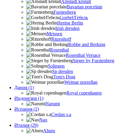
Arnstadt kristall
Bavarian porcelain
Furstenberg
Goebel/Гебель
Hering Berlin
Irish dresden
Meissen
Ritzenhoff
Robbe and Berking
Rosenthal
Rosenthal Versace
Sieger by Furstenberg
Solingen
Sp dresden
Tom's Drag
Weimar porzellan
Дания (1)
Royal copenhagen
Индонезия (1)
Narumi
Испания (2)
Credan s.a
Nao
Италия (29)
Ahura