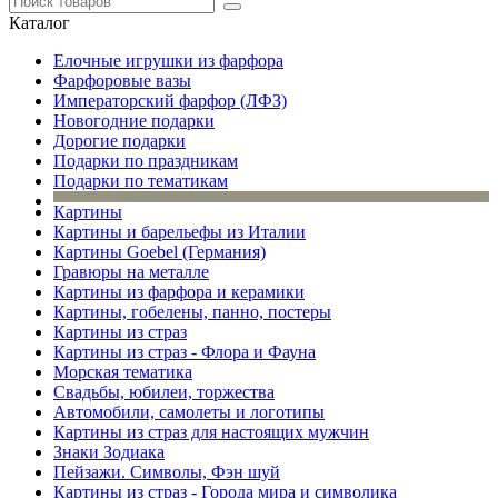
Каталог
Елочные игрушки из фарфора
Фарфоровые вазы
Императорский фарфор (ЛФЗ)
Новогодние подарки
Дорогие подарки
Подарки по праздникам
Подарки по тематикам
Картины
Картины и барельефы из Италии
Картины Goebel (Германия)
Гравюры на металле
Картины из фарфора и керамики
Картины, гобелены, панно, постеры
Картины из страз
Картины из страз - Флора и Фауна
Морская тематика
Свадьбы, юбилеи, торжества
Автомобили, самолеты и логотипы
Картины из страз для настоящих мужчин
Знаки Зодиака
Пейзажи. Символы, Фэн шуй
Картины из страз - Города мира и символика