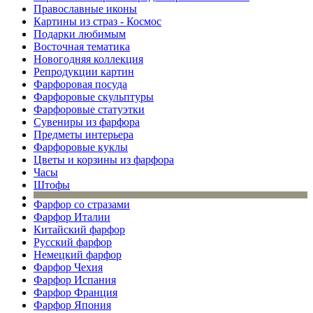
Православные иконы
Картины из страз - Космос
Подарки любимым
Восточная тематика
Новогодняя коллекция
Репродукции картин
Фарфоровая посуда
Фарфоровые скульптуры
Фарфоровые статуэтки
Сувениры из фарфора
Предметы интерьера
Фарфоровые куклы
Цветы и корзины из фарфора
Часы
Штофы
Фарфор со стразами
Фарфор Италии
Китайский фарфор
Русский фарфор
Немецкий фарфор
Фарфор Чехия
Фарфор Испания
Фарфор Франция
Фарфор Япония