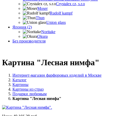
Crystalex cz, s.r.o
Moser
Rudolf kampf
Thun
Union glass
Япония (2)
Noritake
Okura
Без производителя
Картина "Лесная нимфа"
Интернет-магазин фарфоровых изделий в Москве
Каталог
Картины
Картины из страз
Подарки любимым
Картина "Лесная нимфа"