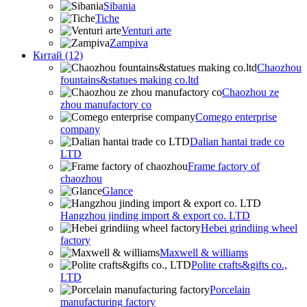
Sibania
Tiche
Venturi arte
Zampiva
Китай (12)
Chaozhou
fountains&statues making co.ltd
Chaozhou ze
zhou manufactory co
Comego enterprise
company
Dalian hantai trade co
LTD
Frame factory of
chaozhou
Glance
Hangzhou jinding import & export co. LTD
Hebei grindiing wheel
factory
Maxwell & williams
Polite crafts&gifts co.,
LTD
Porcelain
manufacturing factory