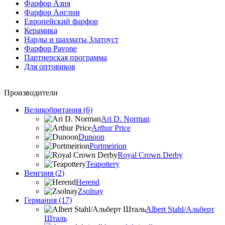
Фарфор Азия
Фарфор Англии
Европейский фарфор
Керамика
Нарды и шахматы Златоуст
Фарфор Pavone
Партнерская программа
Для оптовиков
Производители
Великобритания (6)
Ari D. Norman
Arthur Price
Dunoon
Portmeirion
Royal Crown Derby
Teapottery
Венгрия (2)
Herend
Zsolnay
Германия (17)
Albert Stahl/Альбеpт
Шталь