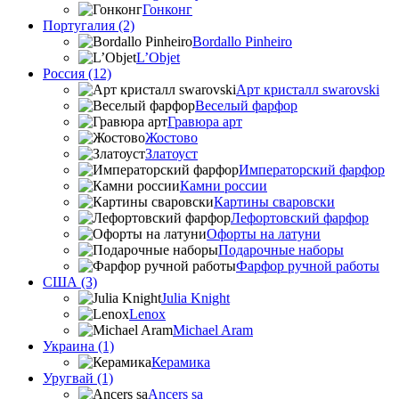
Гонконг
Португалия (2)
Bordallo Pinheiro
L’Objet
Россия (12)
Арт кристалл swarovski
Веселый фарфор
Гравюра арт
Жостово
Златоуст
Императорский фарфор
Камни россии
Картины сваровски
Лефортовский фарфор
Офорты на латуни
Подарочные наборы
Фарфор ручной работы
США (3)
Julia Knight
Lenox
Michael Aram
Украина (1)
Керамика
Уругвай (1)
Ancers sa