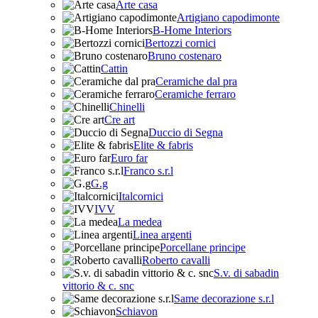
Arte casa
Artigiano capodimonte
B-Home Interiors
Bertozzi cornici
Bruno costenaro
Cattin
Ceramiche dal pra
Ceramiche ferraro
Chinelli
Cre art
Duccio di Segna
Elite & fabris
Euro far
Franco s.r.l
G.g
Italcornici
IVV
La medea
Linea argenti
Porcellane principe
Roberto cavalli
S.v. di sabadin
vittorio & c. snc
Same decorazione s.r.l
Schiavon