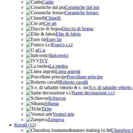
Cattin
Ceramiche dal pra
Ceramiche ferraro
Chinelli
Cre art
Duccio di Segna
Elite & fabris
Euro far
Franco s.r.l
G.g
Italcornici
IVV
La medea
Linea argenti
Porcellane principe
Roberto cavalli
S.v. di sabadin vittorio
Same decorazione s.r.l
Schiavon
Sibania
Tiche
Venturi arte
Zampiva
Китай (12)
Chaozhou f