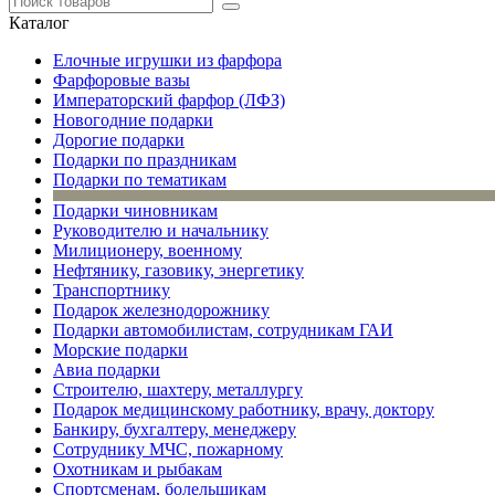
Каталог
Елочные игрушки из фарфора
Фарфоровые вазы
Императорский фарфор (ЛФЗ)
Новогодние подарки
Дорогие подарки
Подарки по праздникам
Подарки по тематикам
Подарки чиновникам
Руководителю и начальнику
Милиционеру, военному
Нефтянику, газовику, энергетику
Транспортнику
Подарок железнодорожнику
Подарки автомобилистам, сотрудникам ГАИ
Морские подарки
Авиа подарки
Строителю, шахтеру, металлургу
Подарок медицинскому работнику, врачу, доктору
Банкиру, бухгалтеру, менеджеру
Сотруднику МЧС, пожарному
Охотникам и рыбакам
Спортсменам, болельщикам