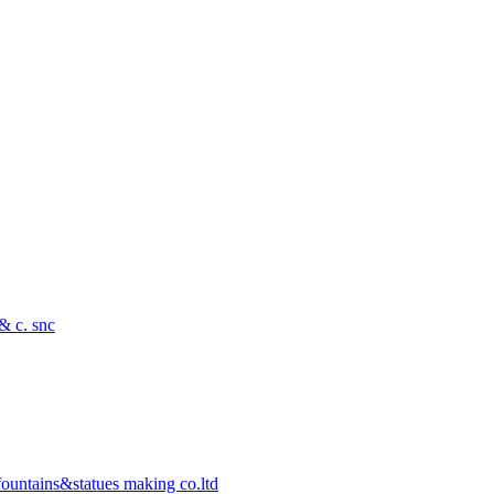
 & c. snc
ountains&statues making co.ltd