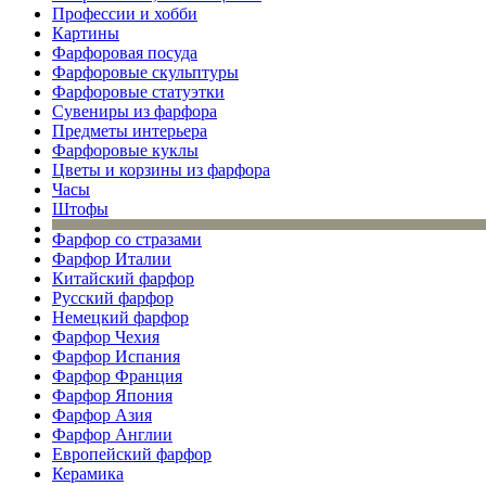
Профессии и хобби
Картины
Фарфоровая посуда
Фарфоровые скульптуры
Фарфоровые статуэтки
Сувениры из фарфора
Предметы интерьера
Фарфоровые куклы
Цветы и корзины из фарфора
Часы
Штофы
Фарфор со стразами
Фарфор Италии
Китайский фарфор
Русский фарфор
Немецкий фарфор
Фарфор Чехия
Фарфор Испания
Фарфор Франция
Фарфор Япония
Фарфор Азия
Фарфор Англии
Европейский фарфор
Керамика