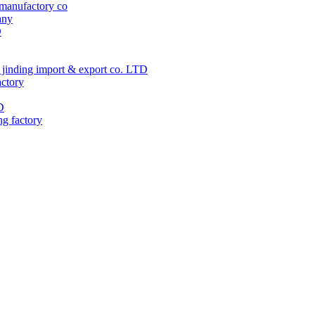
manufactory co
any
D
jinding import & export co. LTD
actory
D
ng factory