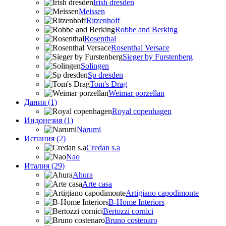
Irish dresden
Meissen
Ritzenhoff
Robbe and Berking
Rosenthal
Rosenthal Versace
Sieger by Furstenberg
Solingen
Sp dresden
Tom's Drag
Weimar porzellan
Дания (1)
Royal copenhagen
Индонезия (1)
Narumi
Испания (2)
Credan s.a
Nao
Италия (29)
Ahura
Arte casa
Artigiano capodimonte
B-Home Interiors
Bertozzi cornici
Bruno costenaro