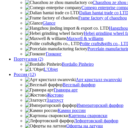
Chaozhou ze zhou 
Comego enterprise comp
Dalian hantai trade co LT
Frame factory of chaozhou
Glance
Hangzhou 
Hebei grindiing wheel f
Maxwell & williams
Polite crafts&gifts co., LT
Porcelain manufacturi
Гонконг
Португалия (2)
Bordallo Pinheiro
L’Objet
Россия (12)
Арт кристалл swarovski
Веселый фарфор
Гравюра арт
Жостово
Златоуст
Императорский фарфор
Камни россии
Картины сваровски
Лефортовский фарфор
Офорты на латуни