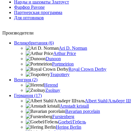
Нарды и шахматы Златоуст
Фарфор Pavone
Партнерская программа
Для оптовиков
Производители
Великобритания (6)
Ari D. Norman
Arthur Price
Dunoon
Portmeirion
Royal Crown Derby
Teapottery
Венгрия (2)
Herend
Zsolnay
Германия (17)
Albert Stahl/Альбеpт Ш
Arnstadt kristall
Bavarian porcelain
Furstenberg
Goebel/Гебель
Hering Berlin