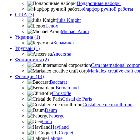
Подарочные наборы
Фарфор ручной работы
США (3)
Julia Knight
Lenox
Michael Aram
Украина (1)
Керамика
Уругвай (1)
Ancers sa
Филиппины (2)
Csm international corpor
Markalex creative craft co
Франция (13)
Baccarat
Bernardaud
Christofle
Cristal de Paris
Cristallerie de montbronn
Daum
Faberge
Gien
Haviland
JL Coquet
Lalique