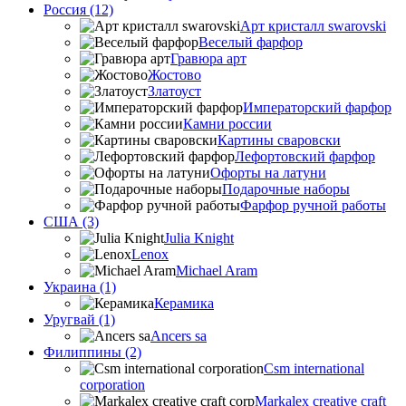
Россия (12)
Арт кристалл swarovski
Веселый фарфор
Гравюра арт
Жостово
Златоуст
Императорский фарфор
Камни россии
Картины сваровски
Лефортовский фарфор
Офорты на латуни
Подарочные наборы
Фарфор ручной работы
США (3)
Julia Knight
Lenox
Michael Aram
Украина (1)
Керамика
Уругвай (1)
Ancers sa
Филиппины (2)
Csm international
corporation
Markalex creative craft