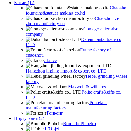
Китай (12)
Chaozhou
fountains&statues making co.ltd
Chaozhou ze
zhou manufactory co
Comego enterprise
company
Dalian hantai trade co
LTD
Frame factory of
chaozhou
Glance
Hangzhou jinding import & export co. LTD
Hebei grindiing wheel
factory
Maxwell & williams
Polite crafts&gifts co.,
LTD
Porcelain
manufacturing factory
Гонконг
Португалия (2)
Bordallo Pinheiro
L’Objet