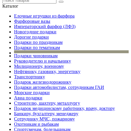
Каталог
Елочные игрушки из фарфора
Фарфоровые вазы
Императорский фарфор (ЛФЗ)
Новогодние подарки
Дорогие подарки
Подарки по праздникам
Подарки по тематикам
Подарки чиновникам
Руководителю и начальнику
Милиционеру, военному
Нефтянику, газовику, энергетику
Транспортнику
Подарок железнодорожнику
Подарки автомобилистам, сотрудникам ГАИ
Морские подарки
Авиа подарки
Строителю, шахтеру, металлургу
Подарок медицинскому работнику, врачу, доктору
Банкиру, бухгалтеру, менеджеру
Сотруднику МЧС, пожарному
Охотникам и рыбакам
Спортсменам, болельщикам