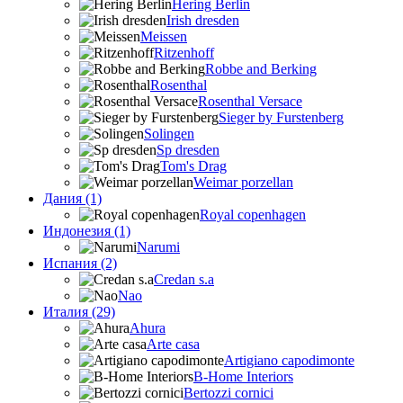
Hering Berlin
Irish dresden
Meissen
Ritzenhoff
Robbe and Berking
Rosenthal
Rosenthal Versace
Sieger by Furstenberg
Solingen
Sp dresden
Tom's Drag
Weimar porzellan
Дания (1)
Royal copenhagen
Индонезия (1)
Narumi
Испания (2)
Credan s.a
Nao
Италия (29)
Ahura
Arte casa
Artigiano capodimonte
B-Home Interiors
Bertozzi cornici