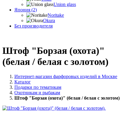
Union glass
Япония (2)
Noritake
Okura
Без производителя
Штоф "Борзая (охота)"
(белая / белая с золотом)
Интернет-магазин фарфоровых изделий в Москве
Каталог
Подарки по тематикам
Охотникам и рыбакам
Штоф "Борзая (охота)" (белая / белая с золотом)