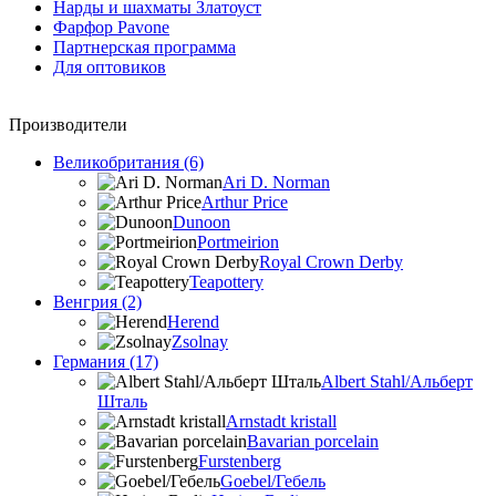
Нарды и шахматы Златоуст
Фарфор Pavone
Партнерская программа
Для оптовиков
Производители
Великобритания (6)
Ari D. Norman
Arthur Price
Dunoon
Portmeirion
Royal Crown Derby
Teapottery
Венгрия (2)
Herend
Zsolnay
Германия (17)
Albert Stahl/Альбеpт
Шталь
Arnstadt kristall
Bavarian porcelain
Furstenberg
Goebel/Гебель