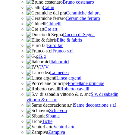
Bruno costenaro
Cattin
Ceramiche dal pra
Ceramiche ferraro
Chinelli
Cre art
Duccio di Segna
Elite & fabris
Euro far
Franco s.r.l
G.g
Italcornici
IVV
La medea
Linea argenti
Porcellane principe
Roberto cavalli
S.v. di sabadin
vittorio & c. snc
Same decorazione s.r.l
Schiavon
Sibania
Tiche
Venturi arte
Zampiva