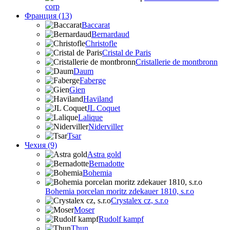
corp
Франция (13)
Baccarat
Bernardaud
Christofle
Cristal de Paris
Cristallerie de montbronn
Daum
Faberge
Gien
Haviland
JL Coquet
Lalique
Niderviller
Tsar
Чехия (9)
Astra gold
Bernadotte
Bohemia
Bohemia porcelan moritz zdekauer 1810, s.r.o
Crystalex cz, s.r.o
Moser
Rudolf kampf
Thun