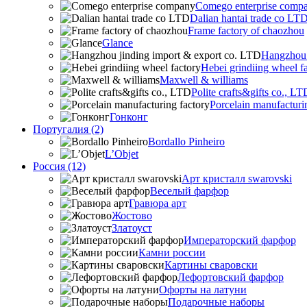
Comego enterprise comp
Dalian hantai trade co LT
Frame factory of chaozhou
Glance
Hangzhou 
Hebei grindiing wheel f
Maxwell & williams
Polite crafts&gifts co., LT
Porcelain manufacturi
Гонконг
Португалия (2)
Bordallo Pinheiro
L’Objet
Россия (12)
Арт кристалл swarovski
Веселый фарфор
Гравюра арт
Жостово
Златоуст
Императорский фарфор
Камни россии
Картины сваровски
Лефортовский фарфор
Офорты на латуни
Подарочные наборы