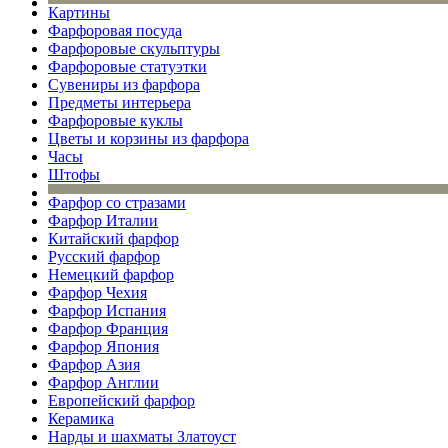
Картины
Фарфоровая посуда
Фарфоровые скульптуры
Фарфоровые статуэтки
Сувениры из фарфора
Предметы интерьера
Фарфоровые куклы
Цветы и корзины из фарфора
Часы
Штофы
Фарфор со стразами
Фарфор Италии
Китайский фарфор
Русский фарфор
Немецкий фарфор
Фарфор Чехия
Фарфор Испания
Фарфор Франция
Фарфор Япония
Фарфор Азия
Фарфор Англии
Европейский фарфор
Керамика
Нарды и шахматы Златоуст