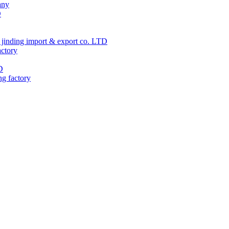
any
D
jinding import & export co. LTD
actory
D
ng factory