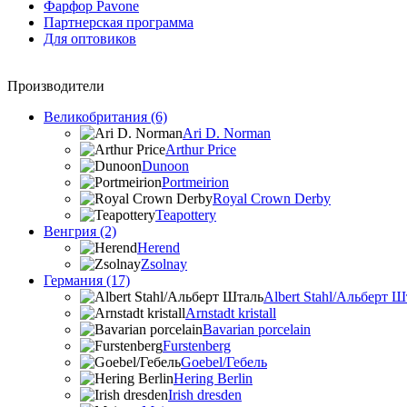
Фарфор Pavone
Партнерская программа
Для оптовиков
Производители
Великобритания (6)
Ari D. Norman
Arthur Price
Dunoon
Portmeirion
Royal Crown Derby
Teapottery
Венгрия (2)
Herend
Zsolnay
Германия (17)
Albert Stahl/Альбеpт Ш
Arnstadt kristall
Bavarian porcelain
Furstenberg
Goebel/Гебель
Hering Berlin
Irish dresden