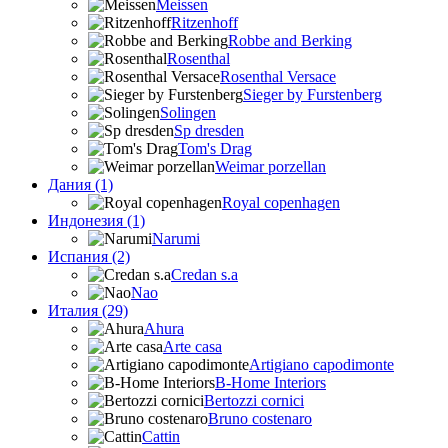
Meissen
Ritzenhoff
Robbe and Berking
Rosenthal
Rosenthal Versace
Sieger by Furstenberg
Solingen
Sp dresden
Tom's Drag
Weimar porzellan
Дания (1)
Royal copenhagen
Индонезия (1)
Narumi
Испания (2)
Credan s.a
Nao
Италия (29)
Ahura
Arte casa
Artigiano capodimonte
B-Home Interiors
Bertozzi cornici
Bruno costenaro
Cattin