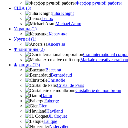
Фарфор ручной работы
США (3)
Julia Knight
Lenox
Michael Aram
Украина (1)
Керамика
Уругвай (1)
Ancers sa
Филиппины (2)
Csm international corpor
Markalex creative craft co
Франция (13)
Baccarat
Bernardaud
Christofle
Cristal de Paris
Cristallerie de montbronn
Daum
Faberge
Gien
Haviland
JL Coquet
Lalique
Niderviller