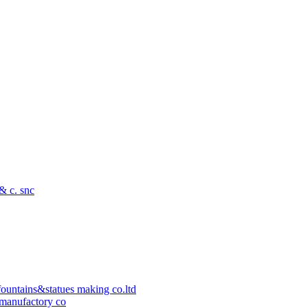
 & c. snc
ountains&statues making co.ltd
manufactory co