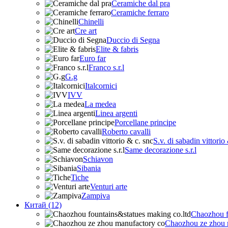
Ceramiche dal pra
Ceramiche ferraro
Chinelli
Cre art
Duccio di Segna
Elite & fabris
Euro far
Franco s.r.l
G.g
Italcornici
IVV
La medea
Linea argenti
Porcellane principe
Roberto cavalli
S.v. di sabadin vittorio
Same decorazione s.r.l
Schiavon
Sibania
Tiche
Venturi arte
Zampiva
Китай (12)
Chaozhou f
Chaozhou ze zhou 