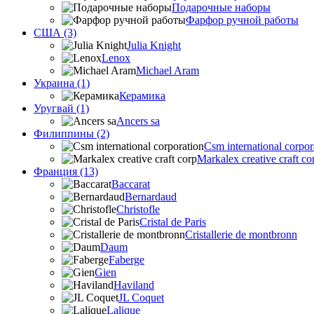
Подарочные наборы
Фарфор ручной работы
США (3)
Julia Knight
Lenox
Michael Aram
Украина (1)
Керамика
Уругвай (1)
Ancers sa
Филиппины (2)
Csm international corpor
Markalex creative craft co
Франция (13)
Baccarat
Bernardaud
Christofle
Cristal de Paris
Cristallerie de montbronn
Daum
Faberge
Gien
Haviland
JL Coquet
Lalique