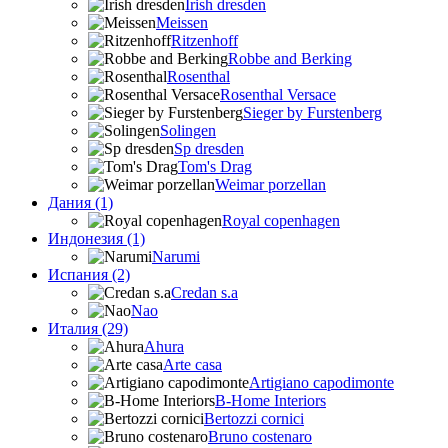
Irish dresden
Meissen
Ritzenhoff
Robbe and Berking
Rosenthal
Rosenthal Versace
Sieger by Furstenberg
Solingen
Sp dresden
Tom's Drag
Weimar porzellan
Дания (1)
Royal copenhagen
Индонезия (1)
Narumi
Испания (2)
Credan s.a
Nao
Италия (29)
Ahura
Arte casa
Artigiano capodimonte
B-Home Interiors
Bertozzi cornici
Bruno costenaro