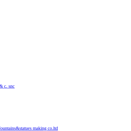
 & c. snc
ountains&statues making co.ltd