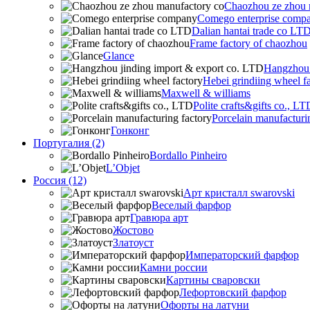
Chaozhou ze zhou 
Comego enterprise comp
Dalian hantai trade co LT
Frame factory of chaozhou
Glance
Hangzhou 
Hebei grindiing wheel f
Maxwell & williams
Polite crafts&gifts co., LT
Porcelain manufacturi
Гонконг
Португалия (2)
Bordallo Pinheiro
L’Objet
Россия (12)
Арт кристалл swarovski
Веселый фарфор
Гравюра арт
Жостово
Златоуст
Императорский фарфор
Камни россии
Картины сваровски
Лефортовский фарфор
Офорты на латуни