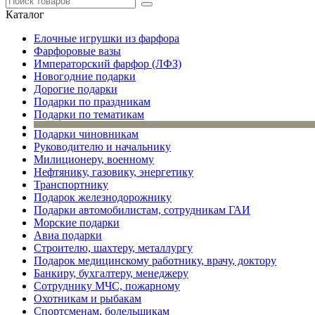
Каталог
Елочные игрушки из фарфора
Фарфоровые вазы
Императорский фарфор (ЛФЗ)
Новогодние подарки
Дорогие подарки
Подарки по праздникам
Подарки по тематикам
Подарки чиновникам
Руководителю и начальнику
Милиционеру, военному
Нефтянику, газовику, энергетику
Транспортнику
Подарок железнодорожнику
Подарки автомобилистам, сотрудникам ГАИ
Морские подарки
Авиа подарки
Строителю, шахтеру, металлургу
Подарок медицинскому работнику, врачу, доктору
Банкиру, бухгалтеру, менеджеру
Сотруднику МЧС, пожарному
Охотникам и рыбакам
Спортсменам, болельщикам