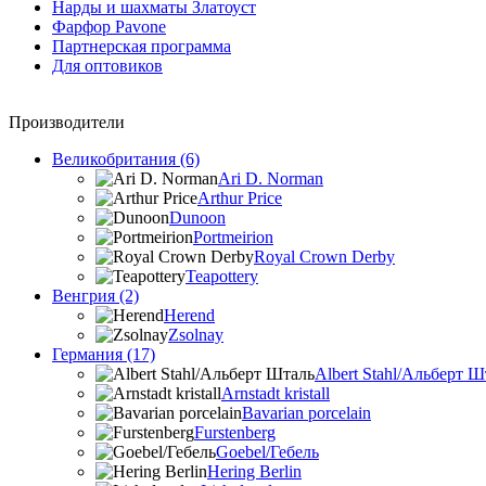
Нарды и шахматы Златоуст
Фарфор Pavone
Партнерская программа
Для оптовиков
Производители
Великобритания (6)
Ari D. Norman
Arthur Price
Dunoon
Portmeirion
Royal Crown Derby
Teapottery
Венгрия (2)
Herend
Zsolnay
Германия (17)
Albert Stahl/Альбеpт Ш
Arnstadt kristall
Bavarian porcelain
Furstenberg
Goebel/Гебель
Hering Berlin