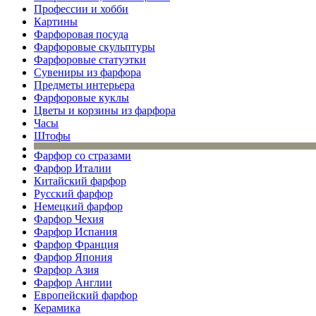
Профессии и хобби
Картины
Фарфоровая посуда
Фарфоровые скульптуры
Фарфоровые статуэтки
Сувениры из фарфора
Предметы интерьера
Фарфоровые куклы
Цветы и корзины из фарфора
Часы
Штофы
Фарфор со стразами
Фарфор Италии
Китайский фарфор
Русский фарфор
Немецкий фарфор
Фарфор Чехия
Фарфор Испания
Фарфор Франция
Фарфор Япония
Фарфор Азия
Фарфор Англии
Европейский фарфор
Керамика