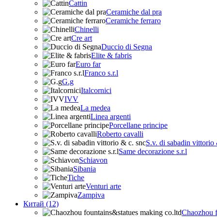
Cattin
Ceramiche dal pra
Ceramiche ferraro
Chinelli
Cre art
Duccio di Segna
Elite & fabris
Euro far
Franco s.r.l
G.g
Italcornici
IVV
La medea
Linea argenti
Porcellane principe
Roberto cavalli
S.v. di sabadin vittorio
Same decorazione s.r.l
Schiavon
Sibania
Tiche
Venturi arte
Zampiva
Китай (12)
Chaozhou f