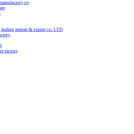
manufactory co
any
D
jinding import & export co. LTD
actory
D
ng factory