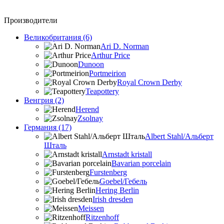
Производители
Великобритания (6)
Ari D. Norman
Arthur Price
Dunoon
Portmeirion
Royal Crown Derby
Teapottery
Венгрия (2)
Herend
Zsolnay
Германия (17)
Albert Stahl/Альбеpт
Шталь
Arnstadt kristall
Bavarian porcelain
Furstenberg
Goebel/Гебель
Hering Berlin
Irish dresden
Meissen
Ritzenhoff