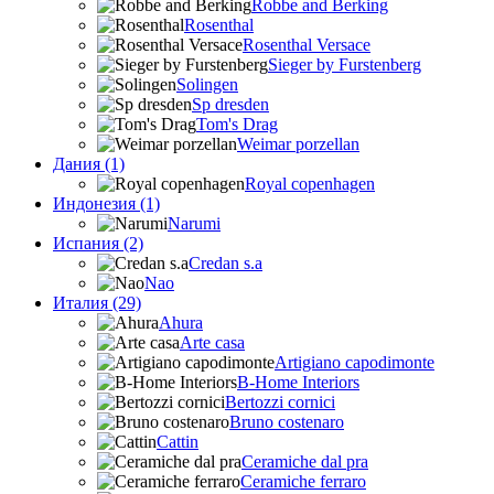
Robbe and Berking
Rosenthal
Rosenthal Versace
Sieger by Furstenberg
Solingen
Sp dresden
Tom's Drag
Weimar porzellan
Дания (1)
Royal copenhagen
Индонезия (1)
Narumi
Испания (2)
Credan s.a
Nao
Италия (29)
Ahura
Arte casa
Artigiano capodimonte
B-Home Interiors
Bertozzi cornici
Bruno costenaro
Cattin
Ceramiche dal pra
Ceramiche ferraro