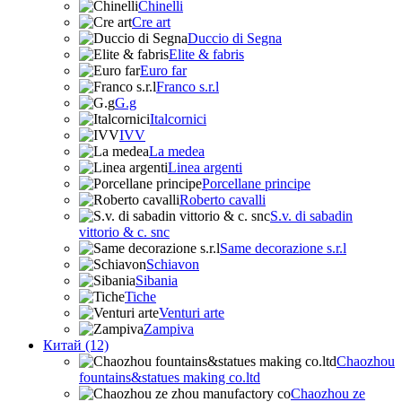
Chinelli
Cre art
Duccio di Segna
Elite & fabris
Euro far
Franco s.r.l
G.g
Italcornici
IVV
La medea
Linea argenti
Porcellane principe
Roberto cavalli
S.v. di sabadin
vittorio & c. snc
Same decorazione s.r.l
Schiavon
Sibania
Tiche
Venturi arte
Zampiva
Китай (12)
Chaozhou
fountains&statues making co.ltd
Chaozhou ze