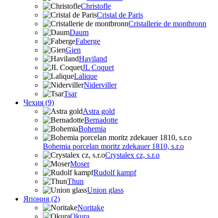
Christofle
Cristal de Paris
Cristallerie de montbronn
Daum
Faberge
Gien
Haviland
JL Coquet
Lalique
Niderviller
Tsar
Чехия (9)
Astra gold
Bernadotte
Bohemia
Bohemia porcelan moritz zdekauer 1810, s.r.o
Crystalex cz, s.r.o
Moser
Rudolf kampf
Thun
Union glass
Япония (2)
Noritake
Okura