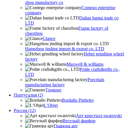
zhou manufactory co
Comego enterprise
company
Dalian hantai trade co
LTD
Frame factory of
chaozhou
Glance
Hangzhou jinding import & export co. LTD
Hebei grindiing wheel
factory
Maxwell & williams
Polite crafts&gifts co.,
LTD
Porcelain
manufacturing factory
Гонконг
Португалия (2)
Bordallo Pinheiro
L’Objet
Россия (12)
Арт кристалл swarovski
Веселый фарфор
Гравюра арт