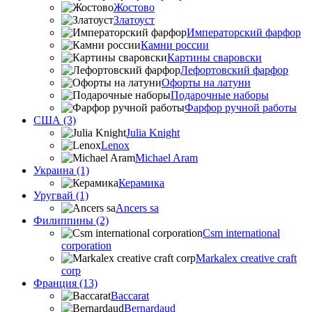
Жостово
Златоуст
Императорский фарфор
Камни россии
Картины сваровски
Лефортовский фарфор
Офорты на латуни
Подарочные наборы
Фарфор ручной работы
США (3)
Julia Knight
Lenox
Michael Aram
Украина (1)
Керамика
Уругвай (1)
Ancers sa
Филиппины (2)
Csm international
corporation
Markalex creative craft
corp
Франция (13)
Baccarat
Bernardaud