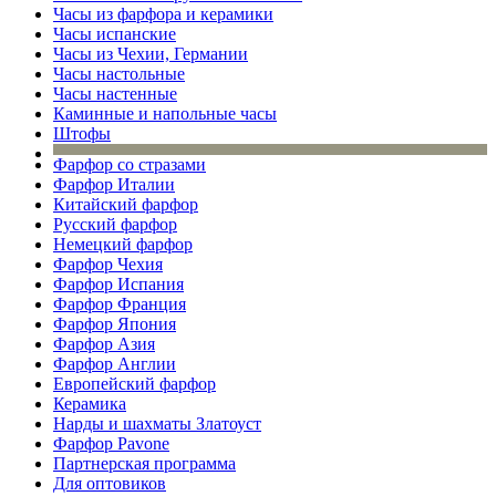
Часы из фарфора и керамики
Часы испанские
Часы из Чехии, Германии
Часы настольные
Часы настенные
Каминные и напольные часы
Штофы
Фарфор со стразами
Фарфор Италии
Китайский фарфор
Русский фарфор
Немецкий фарфор
Фарфор Чехия
Фарфор Испания
Фарфор Франция
Фарфор Япония
Фарфор Азия
Фарфор Англии
Европейский фарфор
Керамика
Нарды и шахматы Златоуст
Фарфор Pavone
Партнерская программа
Для оптовиков