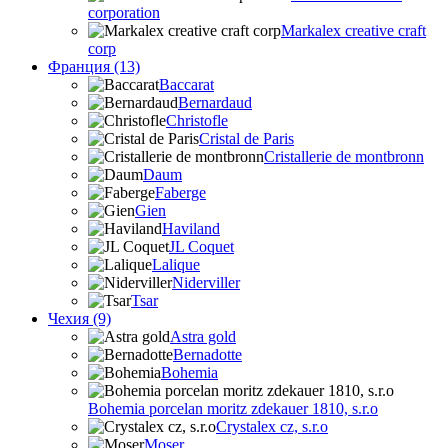
corporation
Markalex creative craft
corp
Франция (13)
Baccarat
Bernardaud
Christofle
Cristal de Paris
Cristallerie de montbronn
Daum
Faberge
Gien
Haviland
JL Coquet
Lalique
Niderviller
Tsar
Чехия (9)
Astra gold
Bernadotte
Bohemia
Bohemia porcelan moritz zdekauer 1810, s.r.o
Crystalex cz, s.r.o
Moser