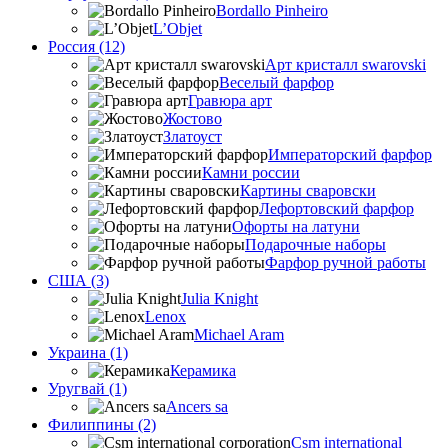
Bordallo Pinheiro
L’Objet
Россия (12)
Арт кристалл swarovski
Веселый фарфор
Гравюра арт
Жостово
Златоуст
Императорский фарфор
Камни россии
Картины сваровски
Лефортовский фарфор
Офорты на латуни
Подарочные наборы
Фарфор ручной работы
США (3)
Julia Knight
Lenox
Michael Aram
Украина (1)
Керамика
Уругвай (1)
Ancers sa
Филиппины (2)
Csm international