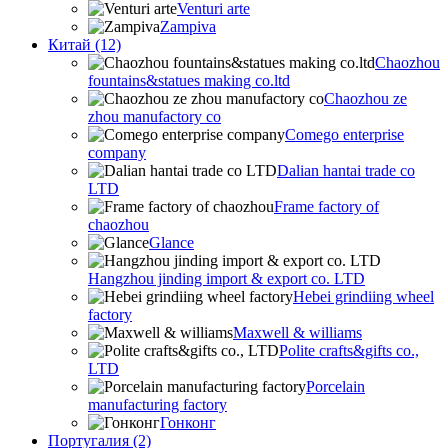
Venturi arte
Zampiva
Китай (12)
Chaozhou
fountains&statues making co.ltd
Chaozhou ze
zhou manufactory co
Comego enterprise
company
Dalian hantai trade co
LTD
Frame factory of
chaozhou
Glance
Hangzhou jinding import & export co. LTD
Hebei grindiing wheel
factory
Maxwell & williams
Polite crafts&gifts co.,
LTD
Porcelain
manufacturing factory
Гонконг
Португалия (2)