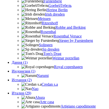
Furstenberg
Goebel/Гебель
Hering Berlin
Irish dresden
Meissen
Ritzenhoff
Robbe and Berking
Rosenthal
Rosenthal Versace
Sieger by Furstenberg
Solingen
Sp dresden
Tom's Drag
Weimar porzellan
Дания (1)
Royal copenhagen
Индонезия (1)
Narumi
Испания (2)
Credan s.a
Nao
Италия (29)
Ahura
Arte casa
Artigiano capodimonte