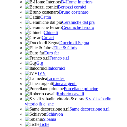
B-Home Interiors
Bertozzi cornici
Bruno costenaro
Cattin
Ceramiche dal pra
Ceramiche ferraro
Chinelli
Cre art
Duccio di Segna
Elite & fabris
Euro far
Franco s.r.l
G.g
Italcornici
IVV
La medea
Linea argenti
Porcellane principe
Roberto cavalli
S.v. di sabadin
vittorio & c. snc
Same decorazione s.r.l
Schiavon
Sibania
Tiche