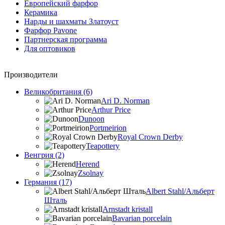
Европейский фарфор
Керамика
Нарды и шахматы Златоуст
Фарфор Pavone
Партнерская программа
Для оптовиков
Производители
Великобритания (6)
Ari D. Norman
Arthur Price
Dunoon
Portmeirion
Royal Crown Derby
Teapottery
Венгрия (2)
Herend
Zsolnay
Германия (17)
Albert Stahl/Альбеpт
Шталь
Arnstadt kristall
Bavarian porcelain