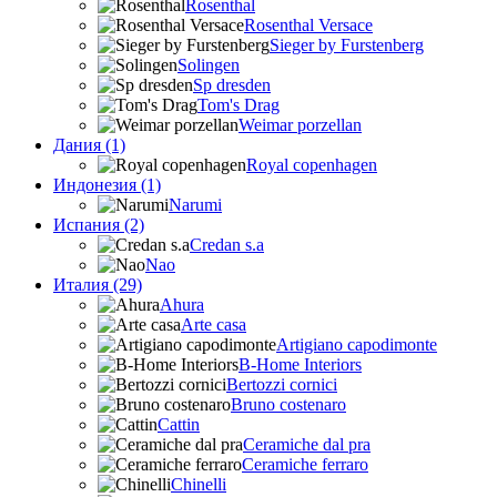
Rosenthal
Rosenthal Versace
Sieger by Furstenberg
Solingen
Sp dresden
Tom's Drag
Weimar porzellan
Дания (1)
Royal copenhagen
Индонезия (1)
Narumi
Испания (2)
Credan s.a
Nao
Италия (29)
Ahura
Arte casa
Artigiano capodimonte
B-Home Interiors
Bertozzi cornici
Bruno costenaro
Cattin
Ceramiche dal pra
Ceramiche ferraro
Chinelli