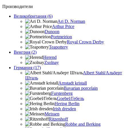
Производители
Великобритания (6)
Ari D. Norman
Arthur Price
Dunoon
Portmeirion
Royal Crown Derby
Teapottery
Венгрия (2)
Herend
Zsolnay
Германия (17)
Albert Stahl/Альбеpт
Шталь
Arnstadt kristall
Bavarian porcelain
Furstenberg
Goebel/Гебель
Hering Berlin
Irish dresden
Meissen
Ritzenhoff
Robbe and Berking