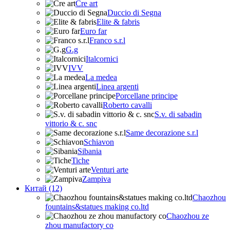
Cre art
Duccio di Segna
Elite & fabris
Euro far
Franco s.r.l
G.g
Italcornici
IVV
La medea
Linea argenti
Porcellane principe
Roberto cavalli
S.v. di sabadin
vittorio & c. snc
Same decorazione s.r.l
Schiavon
Sibania
Tiche
Venturi arte
Zampiva
Китай (12)
Chaozhou
fountains&statues making co.ltd
Chaozhou ze
zhou manufactory co