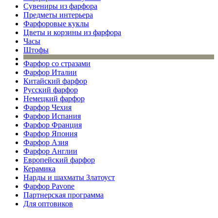
Сувениры из фарфора
Предметы интерьера
Фарфоровые куклы
Цветы и корзины из фарфора
Часы
Штофы
Фарфор со стразами
Фарфор Италии
Китайский фарфор
Русский фарфор
Немецкий фарфор
Фарфор Чехия
Фарфор Испания
Фарфор Франция
Фарфор Япония
Фарфор Азия
Фарфор Англии
Европейский фарфор
Керамика
Нарды и шахматы Златоуст
Фарфор Pavone
Партнерская программа
Для оптовиков