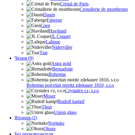
Cristal de Paris
Cristallerie de montbronn
Daum
Faberge
Gien
Haviland
JL Coquet
Lalique
Niderviller
Tsar
Чехия (9)
Astra gold
Bernadotte
Bohemia
Bohemia porcelan moritz zdekauer 1810, s.r.o
Crystalex cz, s.r.o
Moser
Rudolf kampf
Thun
Union glass
Япония (2)
Noritake
Okura
Без производителя