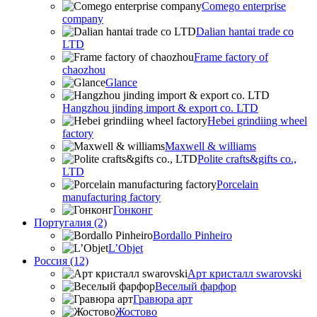
Comego enterprise
company
Dalian hantai trade co
LTD
Frame factory of
chaozhou
Glance
Hangzhou jinding import & export co. LTD
Hebei grindiing wheel
factory
Maxwell & williams
Polite crafts&gifts co.,
LTD
Porcelain
manufacturing factory
Гонконг
Португалия (2)
Bordallo Pinheiro
L’Objet
Россия (12)
Арт кристалл swarovski
Веселый фарфор
Гравюра арт
Жостово