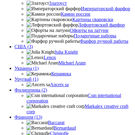
Златоуст
Императорский фарфор
Камни россии
Картины сваровски
Лефортовский фарфор
Офорты на латуни
Подарочные наборы
Фарфор ручной работы
США (3)
Julia Knight
Lenox
Michael Aram
Украина (1)
Керамика
Уругвай (1)
Ancers sa
Филиппины (2)
Csm international
corporation
Markalex creative craft
corp
Франция (13)
Baccarat
Bernardaud
Christofle