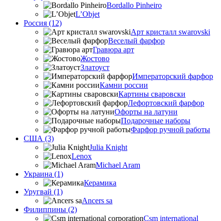
Bordallo Pinheiro
L’Objet
Россия (12)
Арт кристалл swarovski
Веселый фарфор
Гравюра арт
Жостово
Златоуст
Императорский фарфор
Камни россии
Картины сваровски
Лефортовский фарфор
Офорты на латуни
Подарочные наборы
Фарфор ручной работы
США (3)
Julia Knight
Lenox
Michael Aram
Украина (1)
Керамика
Уругвай (1)
Ancers sa
Филиппины (2)
Csm international