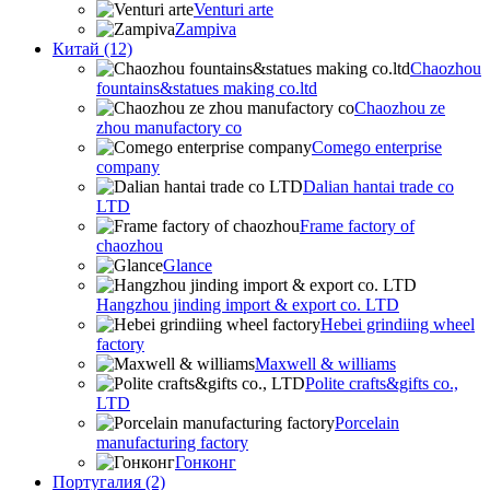
Venturi arte
Zampiva
Китай (12)
Chaozhou
fountains&statues making co.ltd
Chaozhou ze
zhou manufactory co
Comego enterprise
company
Dalian hantai trade co
LTD
Frame factory of
chaozhou
Glance
Hangzhou jinding import & export co. LTD
Hebei grindiing wheel
factory
Maxwell & williams
Polite crafts&gifts co.,
LTD
Porcelain
manufacturing factory
Гонконг
Португалия (2)