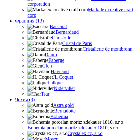
corporation
Markalex creative craft
corp
Франция (13)
Baccarat
Bernardaud
Christofle
Cristal de Paris
Cristallerie de montbronn
Daum
Faberge
Gien
Haviland
JL Coquet
Lalique
Niderviller
Tsar
Чехия (9)
Astra gold
Bernadotte
Bohemia
Bohemia porcelan moritz zdekauer 1810, s.r.o
Crystalex cz, s.r.o
Moser