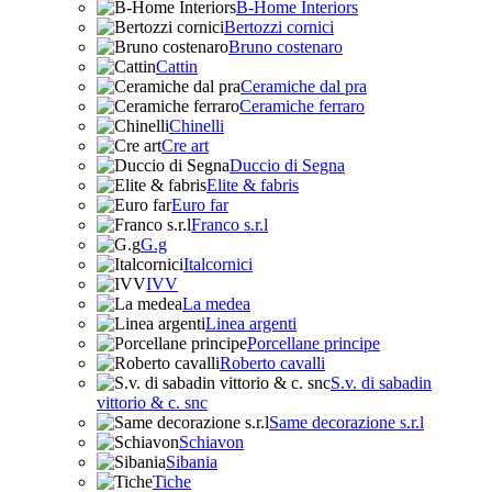
B-Home Interiors
Bertozzi cornici
Bruno costenaro
Cattin
Ceramiche dal pra
Ceramiche ferraro
Chinelli
Cre art
Duccio di Segna
Elite & fabris
Euro far
Franco s.r.l
G.g
Italcornici
IVV
La medea
Linea argenti
Porcellane principe
Roberto cavalli
S.v. di sabadin
vittorio & c. snc
Same decorazione s.r.l
Schiavon
Sibania
Tiche