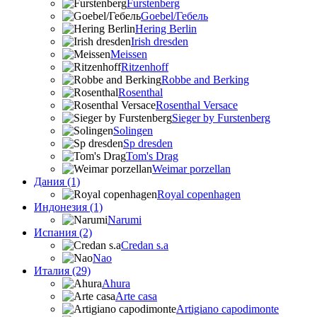
Furstenberg
Goebel/Гебель
Hering Berlin
Irish dresden
Meissen
Ritzenhoff
Robbe and Berking
Rosenthal
Rosenthal Versace
Sieger by Furstenberg
Solingen
Sp dresden
Tom's Drag
Weimar porzellan
Дания (1)
Royal copenhagen
Индонезия (1)
Narumi
Испания (2)
Credan s.a
Nao
Италия (29)
Ahura
Arte casa
Artigiano capodimonte