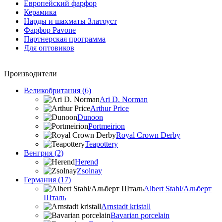
Европейский фарфор
Керамика
Нарды и шахматы Златоуст
Фарфор Pavone
Партнерская программа
Для оптовиков
Производители
Великобритания (6)
Ari D. Norman
Arthur Price
Dunoon
Portmeirion
Royal Crown Derby
Teapottery
Венгрия (2)
Herend
Zsolnay
Германия (17)
Albert Stahl/Альбеpт
Шталь
Arnstadt kristall
Bavarian porcelain