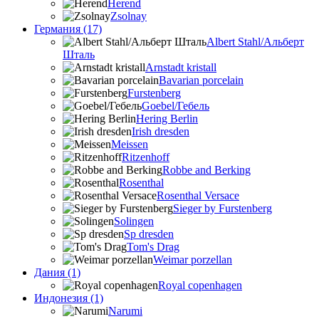
Herend
Zsolnay
Германия (17)
Albert Stahl/Альбеpт
Шталь
Arnstadt kristall
Bavarian porcelain
Furstenberg
Goebel/Гебель
Hering Berlin
Irish dresden
Meissen
Ritzenhoff
Robbe and Berking
Rosenthal
Rosenthal Versace
Sieger by Furstenberg
Solingen
Sp dresden
Tom's Drag
Weimar porzellan
Дания (1)
Royal copenhagen
Индонезия (1)
Narumi