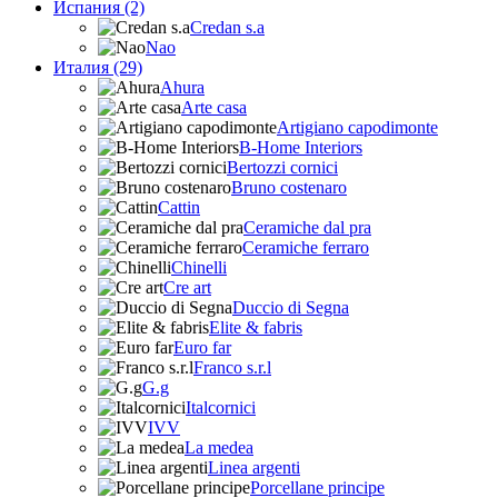
Испания (2)
Credan s.a
Nao
Италия (29)
Ahura
Arte casa
Artigiano capodimonte
B-Home Interiors
Bertozzi cornici
Bruno costenaro
Cattin
Ceramiche dal pra
Ceramiche ferraro
Chinelli
Cre art
Duccio di Segna
Elite & fabris
Euro far
Franco s.r.l
G.g
Italcornici
IVV
La medea
Linea argenti
Porcellane principe