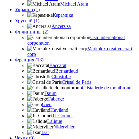
Michael Aram
Украина (1)
Керамика
Уругвай (1)
Ancers sa
Филиппины (2)
Csm international
corporation
Markalex creative craft
corp
Франция (13)
Baccarat
Bernardaud
Christofle
Cristal de Paris
Cristallerie de montbronn
Daum
Faberge
Gien
Haviland
JL Coquet
Lalique
Niderviller
Tsar
Чехия (9)