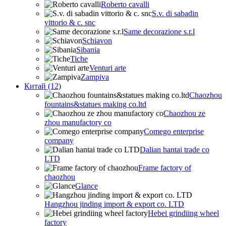
Roberto cavalli
S.v. di sabadin
vittorio & c. snc
Same decorazione s.r.l
Schiavon
Sibania
Tiche
Venturi arte
Zampiva
Китай (12)
Chaozhou
fountains&statues making co.ltd
Chaozhou ze
zhou manufactory co
Comego enterprise
company
Dalian hantai trade co
LTD
Frame factory of
chaozhou
Glance
Hangzhou jinding import & export co. LTD
Hebei grindiing wheel
factory