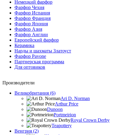
Немецкий фарфор
Фарфор Чехия
Фарфор Испания
Фарфор Франция
Фарфор Япония
Фарфор Азия
Фарфор Англии
Европейский фарфор
Керамика
Нарды и шахматы Златоуст
Фарфор Pavone
Партнерская программа
Для оптовиков
Производители
Великобритания (6)
Ari D. Norman
Arthur Price
Dunoon
Portmeirion
Royal Crown Derby
Teapottery
Венгрия (2)