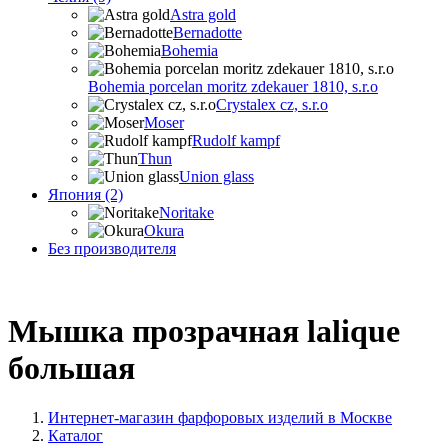
Astra gold
Bernadotte
Bohemia
Bohemia porcelan moritz zdekauer 1810, s.r.o
Crystalex cz, s.r.o
Moser
Rudolf kampf
Thun
Union glass
Япония (2)
Noritake
Okura
Без производителя
Мышка прозрачная lalique
большая
Интернет-магазин фарфоровых изделий в Москве
Каталог