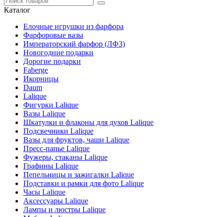
Каталог
Елочные игрушки из фарфора
Фарфоровые вазы
Императорский фарфор (ЛФЗ)
Новогодние подарки
Дорогие подарки
Faberge
Икорницы
Daum
Lalique
Фигурки Lalique
Вазы Lalique
Шкатулки и флаконы для духов Lalique
Подсвечники Lalique
Вазы для фруктов, чаши Lalique
Пресс-папье Lalique
Фужеры, стаканы Lalique
Графины Lalique
Пепельницы и зажигалки Lalique
Подставки и рамки для фото Lalique
Часы Lalique
Аксессуары Lalique
Лампы и люстры Lalique