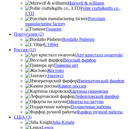
Maxwell & williams
Polite crafts&gifts co.,
LTD
Porcelain
manufacturing factory
Гонконг
Португалия (2)
Bordallo Pinheiro
L’Objet
Россия (12)
Арт кристалл swarovski
Веселый фарфор
Гравюра арт
Жостово
Златоуст
Императорский фарфор
Камни россии
Картины сваровски
Лефортовский фарфор
Офорты на латуни
Подарочные наборы
Фарфор ручной работы
США (3)
Julia Knight
Lenox