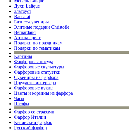
Мебель Lalique
Духи Lalique
Златоуст
Baccarat
Бизнес-сувениры
Элитные подарки Christofle
Bernardaud
Антиквариат
Подарки по праздникам
Подарки по тематикам
Картины
Фарфоровая посуда
Фарфоровые скульптуры
Фарфоровые статуэтки
Сувениры из фарфора
Предметы интерьера
Фарфоровые куклы
Цветы и корзины из фарфора
Часы
Штофы
Фарфор со стразами
Фарфор Италии
Китайский фарфор
Русский фарфор