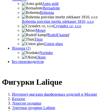
Astra gold
Bernadotte
Bohemia
Bohemia porcelan moritz zdekauer 1810, s.r.o
Crystalex cz, s.r.o
Moser
Rudolf kampf
Thun
Union glass
Япония (2)
Noritake
Okura
Без производителя
Фигурки Lalique
Интернет-магазин фарфоровых изделий в Москве
Каталог
Дорогие подарки
Элитные подарки Lalique