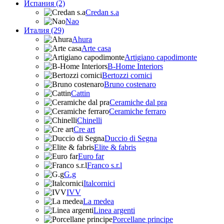
Испания (2)
Credan s.a
Nao
Италия (29)
Ahura
Arte casa
Artigiano capodimonte
B-Home Interiors
Bertozzi cornici
Bruno costenaro
Cattin
Ceramiche dal pra
Ceramiche ferraro
Chinelli
Cre art
Duccio di Segna
Elite & fabris
Euro far
Franco s.r.l
G.g
Italcornici
IVV
La medea
Linea argenti
Porcellane principe