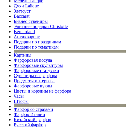
Мебель Lalique
Духи Lalique
Златоуст
Baccarat
Бизнес-сувениры
Элитные подарки Christofle
Bernardaud
Антиквариат
Подарки по праздникам
Подарки по тематикам
Картины
Фарфоровая посуда
Фарфоровые скульптуры
Фарфоровые статуэтки
Сувениры из фарфора
Предметы интерьера
Фарфоровые куклы
Цветы и корзины из фарфора
Часы
Штофы
Фарфор со стразами
Фарфор Италии
Китайский фарфор
Русский фарфор