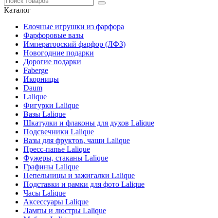
Каталог
Елочные игрушки из фарфора
Фарфоровые вазы
Императорский фарфор (ЛФЗ)
Новогодние подарки
Дорогие подарки
Faberge
Икорницы
Daum
Lalique
Фигурки Lalique
Вазы Lalique
Шкатулки и флаконы для духов Lalique
Подсвечники Lalique
Вазы для фруктов, чаши Lalique
Пресс-папье Lalique
Фужеры, стаканы Lalique
Графины Lalique
Пепельницы и зажигалки Lalique
Подставки и рамки для фото Lalique
Часы Lalique
Аксессуары Lalique
Лампы и люстры Lalique