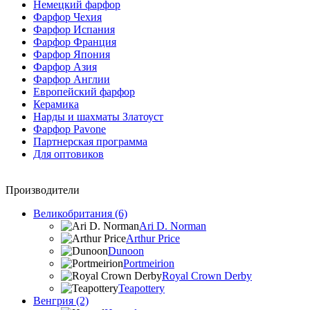
Немецкий фарфор
Фарфор Чехия
Фарфор Испания
Фарфор Франция
Фарфор Япония
Фарфор Азия
Фарфор Англии
Европейский фарфор
Керамика
Нарды и шахматы Златоуст
Фарфор Pavone
Партнерская программа
Для оптовиков
Производители
Великобритания (6)
Ari D. Norman
Arthur Price
Dunoon
Portmeirion
Royal Crown Derby
Teapottery
Венгрия (2)