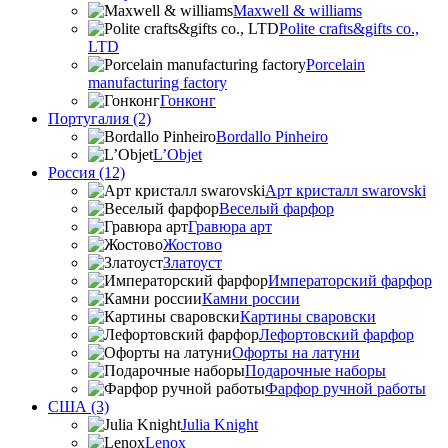
Maxwell & williams
Polite crafts&gifts co.,
LTD
Porcelain
manufacturing factory
Гонконг
Португалия (2)
Bordallo Pinheiro
L’Objet
Россия (12)
Арт кристалл swarovski
Веселый фарфор
Гравюра арт
Жостово
Златоуст
Императорский фарфор
Камни россии
Картины сваровски
Лефортовский фарфор
Офорты на латуни
Подарочные наборы
Фарфор ручной работы
США (3)
Julia Knight
Lenox