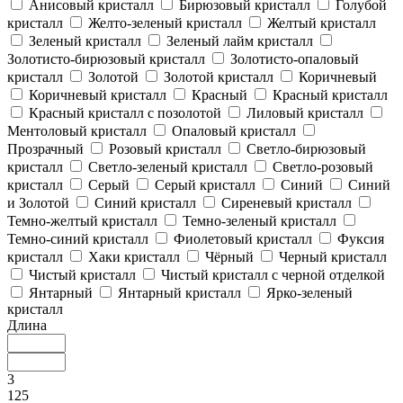
Анисовый кристалл
Бирюзовый кристалл
Голубой
кристалл
Желто-зеленый кристалл
Желтый кристалл
Зеленый кристалл
Зеленый лайм кристалл
Золотисто-бирюзовый кристалл
Золотисто-опаловый
кристалл
Золотой
Золотой кристалл
Коричневый
Коричневый кристалл
Красный
Красный кристалл
Красный кристалл с позолотой
Лиловый кристалл
Ментоловый кристалл
Опаловый кристалл
Прозрачный
Розовый кристалл
Светло-бирюзовый
кристалл
Светло-зеленый кристалл
Светло-розовый
кристалл
Серый
Серый кристалл
Синий
Синий
и Золотой
Синий кристалл
Сиреневый кристалл
Темно-желтый кристалл
Темно-зеленый кристалл
Темно-синий кристалл
Фиолетовый кристалл
Фуксия
кристалл
Хаки кристалл
Чёрный
Черный кристалл
Чистый кристалл
Чистый кристалл с черной отделкой
Янтарный
Янтарный кристалл
Ярко-зеленый
кристалл
Длина
3
125