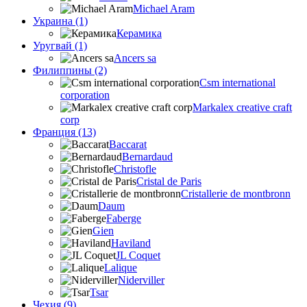
Michael Aram
Украина (1)
Керамика
Уругвай (1)
Ancers sa
Филиппины (2)
Csm international
corporation
Markalex creative craft
corp
Франция (13)
Baccarat
Bernardaud
Christofle
Cristal de Paris
Cristallerie de montbronn
Daum
Faberge
Gien
Haviland
JL Coquet
Lalique
Niderviller
Tsar
Чехия (9)