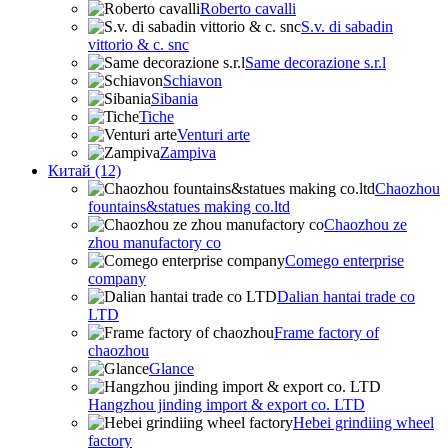
Roberto cavalli
S.v. di sabadin
vittorio & c. snc
Same decorazione s.r.l
Schiavon
Sibania
Tiche
Venturi arte
Zampiva
Китай (12)
Chaozhou
fountains&statues making co.ltd
Chaozhou ze
zhou manufactory co
Comego enterprise
company
Dalian hantai trade co
LTD
Frame factory of
chaozhou
Glance
Hangzhou jinding import & export co. LTD
Hebei grindiing wheel
factory