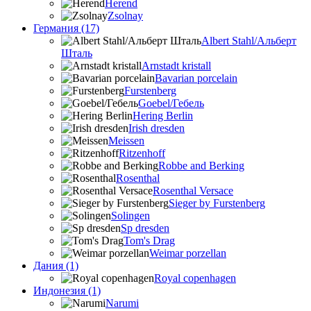
Herend
Zsolnay
Германия (17)
Albert Stahl/Альбеpт
Шталь
Arnstadt kristall
Bavarian porcelain
Furstenberg
Goebel/Гебель
Hering Berlin
Irish dresden
Meissen
Ritzenhoff
Robbe and Berking
Rosenthal
Rosenthal Versace
Sieger by Furstenberg
Solingen
Sp dresden
Tom's Drag
Weimar porzellan
Дания (1)
Royal copenhagen
Индонезия (1)
Narumi