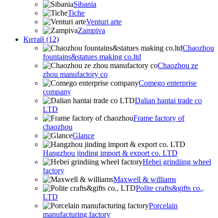
Sibania
Tiche
Venturi arte
Zampiva
Китай (12)
Chaozhou
fountains&statues making co.ltd
Chaozhou ze
zhou manufactory co
Comego enterprise
company
Dalian hantai trade co
LTD
Frame factory of
chaozhou
Glance
Hangzhou jinding import & export co. LTD
Hebei grindiing wheel
factory
Maxwell & williams
Polite crafts&gifts co.,
LTD
Porcelain
manufacturing factory