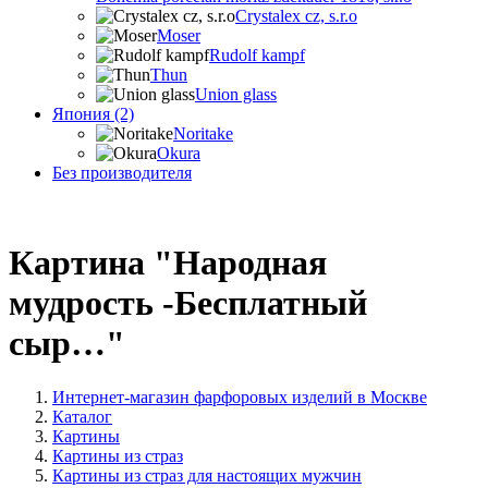
Crystalex cz, s.r.o
Moser
Rudolf kampf
Thun
Union glass
Япония (2)
Noritake
Okura
Без производителя
Картина "Народная
мудрость -Бесплатный
сыр…"
Интернет-магазин фарфоровых изделий в Москве
Каталог
Картины
Картины из страз
Картины из страз для настоящих мужчин