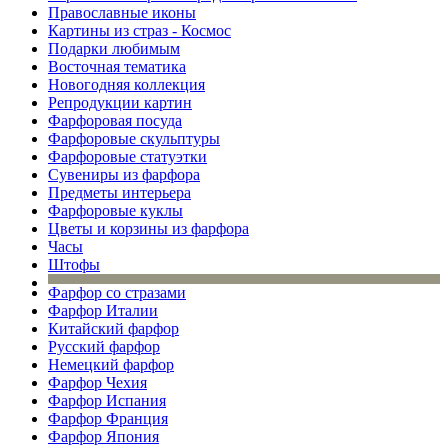
Православные иконы
Картины из страз - Космос
Подарки любимым
Восточная тематика
Новогодняя коллекция
Репродукции картин
Фарфоровая посуда
Фарфоровые скульптуры
Фарфоровые статуэтки
Сувениры из фарфора
Предметы интерьера
Фарфоровые куклы
Цветы и корзины из фарфора
Часы
Штофы
Фарфор со стразами
Фарфор Италии
Китайский фарфор
Русский фарфор
Немецкий фарфор
Фарфор Чехия
Фарфор Испания
Фарфор Франция
Фарфор Япония