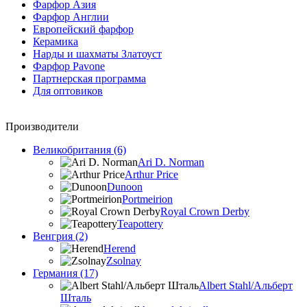
Фарфор Азия
Фарфор Англии
Европейский фарфор
Керамика
Нарды и шахматы Златоуст
Фарфор Pavone
Партнерская программа
Для оптовиков
Производители
Великобритания (6)
Ari D. Norman
Arthur Price
Dunoon
Portmeirion
Royal Crown Derby
Teapottery
Венгрия (2)
Herend
Zsolnay
Германия (17)
Albert Stahl/Альбеpт
Шталь