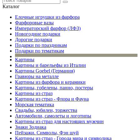
Каталог
Елочные игрушки из фарфора
Фарфоровые вазы
Императорский фарфор (ЛФЗ)
Новогодние подарки
Дорогие подарки
Подарки по праздникам
Подарки по тематикам
Картины
Картины и барельефы из Италии
Картины Goebel (Германия)
Гравюры на металле
Картины из фарфора и керамики
Картины, гобелены, панно, постеры
Картины из страз
Картины из страз - Флора и Фауна
Морская тематика
Свадьбы, юбилеи, торжества
Автомобили, самолеты и логотипы
Картины из страз для настоящих мужчин
Знаки Зодиака
Пейзажи. Символы, Фэн шуй
Картины из страз - Города мира и символика