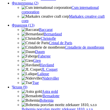
Филиппины (2)
Csm international
corporation
Markalex creative craft
corp
Франция (13)
Baccarat
Bernardaud
Christofle
Cristal de Paris
Cristallerie de montbronn
Daum
Faberge
Gien
Haviland
JL Coquet
Lalique
Niderviller
Tsar
Чехия (9)
Astra gold
Bernadotte
Bohemia
Bohemia porcelan moritz zdekauer 1810, s.r.o