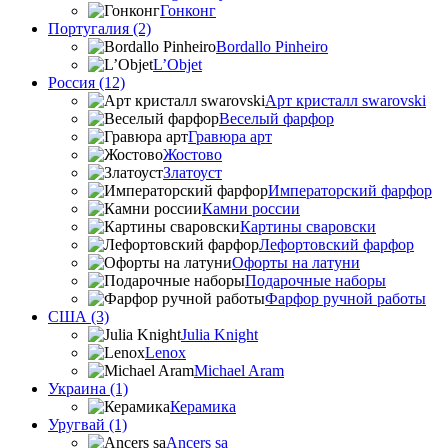
Гонконг
Португалия (2)
Bordallo Pinheiro
L’Objet
Россия (12)
Арт кристалл swarovski
Веселый фарфор
Гравюра арт
Жостово
Златоуст
Императорский фарфор
Камни россии
Картины сваровски
Лефортовский фарфор
Офорты на латуни
Подарочные наборы
Фарфор ручной работы
США (3)
Julia Knight
Lenox
Michael Aram
Украина (1)
Керамика
Уругвай (1)
Ancers sa