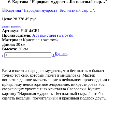
Картина "Народная мудрость -Бесплатный сыр…"
Цена:
28 378.45 руб.
[ Нашли дешевле? ]
Артикул:
Н-014/CRL
Производитель:
Арт кристалл swarovski
Материал:
Кристаллы swarovski
Длина:
30 см
Высота:
30 см
Купить
-
+
Всем известна народная мудрость, что бесплатным бывает
только тот сыр, который лежит в мышеловке. Мастер
воплотил данное высказывание в небольшом произведении и
придал ему неповторимое очарование, инкрустировав 702
сверкающих хрустальных кристалла Сваровски. Купите
картину "Народная мудрость - Бесплатный сыр…", чтобы
сделать весёлый, поучительный и красивый подарок другу.