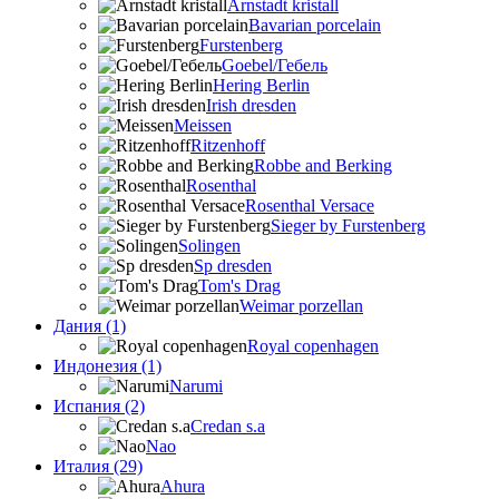
Arnstadt kristall
Bavarian porcelain
Furstenberg
Goebel/Гебель
Hering Berlin
Irish dresden
Meissen
Ritzenhoff
Robbe and Berking
Rosenthal
Rosenthal Versace
Sieger by Furstenberg
Solingen
Sp dresden
Tom's Drag
Weimar porzellan
Дания (1)
Royal copenhagen
Индонезия (1)
Narumi
Испания (2)
Credan s.a
Nao
Италия (29)
Ahura