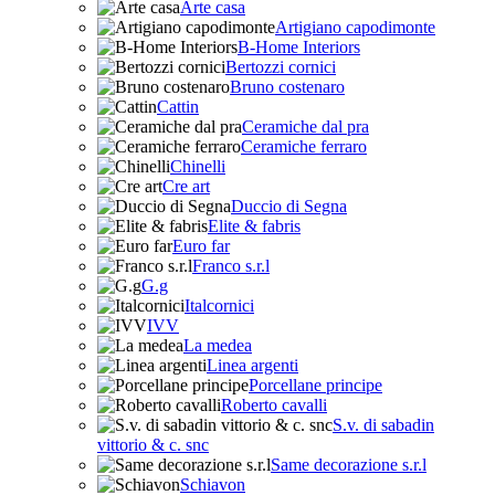
Arte casa
Artigiano capodimonte
B-Home Interiors
Bertozzi cornici
Bruno costenaro
Cattin
Ceramiche dal pra
Ceramiche ferraro
Chinelli
Cre art
Duccio di Segna
Elite & fabris
Euro far
Franco s.r.l
G.g
Italcornici
IVV
La medea
Linea argenti
Porcellane principe
Roberto cavalli
S.v. di sabadin
vittorio & c. snc
Same decorazione s.r.l
Schiavon