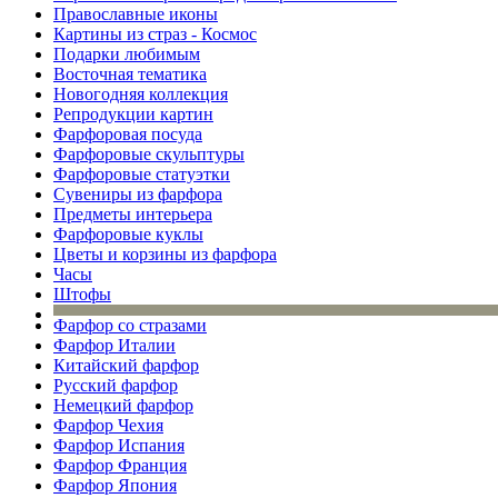
Православные иконы
Картины из страз - Космос
Подарки любимым
Восточная тематика
Новогодняя коллекция
Репродукции картин
Фарфоровая посуда
Фарфоровые скульптуры
Фарфоровые статуэтки
Сувениры из фарфора
Предметы интерьера
Фарфоровые куклы
Цветы и корзины из фарфора
Часы
Штофы
Фарфор со стразами
Фарфор Италии
Китайский фарфор
Русский фарфор
Немецкий фарфор
Фарфор Чехия
Фарфор Испания
Фарфор Франция
Фарфор Япония