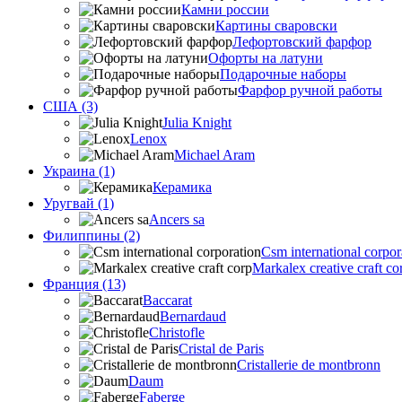
Камни россии
Картины сваровски
Лефортовский фарфор
Офорты на латуни
Подарочные наборы
Фарфор ручной работы
США (3)
Julia Knight
Lenox
Michael Aram
Украина (1)
Керамика
Уругвай (1)
Ancers sa
Филиппины (2)
Csm international corpor
Markalex creative craft co
Франция (13)
Baccarat
Bernardaud
Christofle
Cristal de Paris
Cristallerie de montbronn
Daum
Faberge