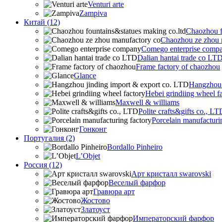
Venturi arte
Zampiva
Китай (12)
Chaozhou f
Chaozhou ze zhou 
Comego enterprise comp
Dalian hantai trade co LT
Frame factory of chaozhou
Glance
Hangzhou 
Hebei grindiing wheel f
Maxwell & williams
Polite crafts&gifts co., LT
Porcelain manufacturi
Гонконг
Португалия (2)
Bordallo Pinheiro
L’Objet
Россия (12)
Арт кристалл swarovski
Веселый фарфор
Гравюра арт
Жостово
Златоуст
Императорский фарфор