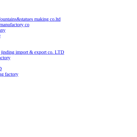
ountains&statues making co.ltd
manufactory co
any
D
jinding import & export co. LTD
actory
D
ng factory