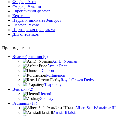
Фарфор Азия
Фарфор Англии
Европейский фарфор
Керамика
Нарды и шахматы Златоуст
Фарфор Pavone
Партнерская программа
Для оптовиков
Производители
Великобритания (6)
Ari D. Norman
Arthur Price
Dunoon
Portmeirion
Royal Crown Derby
Teapottery
Венгрия (2)
Herend
Zsolnay
Германия (17)
Albert Stahl/Альбеpт Ш
Arnstadt kristall