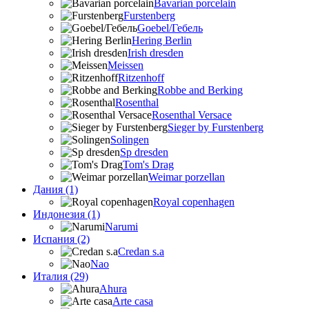
Bavarian porcelain
Furstenberg
Goebel/Гебель
Hering Berlin
Irish dresden
Meissen
Ritzenhoff
Robbe and Berking
Rosenthal
Rosenthal Versace
Sieger by Furstenberg
Solingen
Sp dresden
Tom's Drag
Weimar porzellan
Дания (1)
Royal copenhagen
Индонезия (1)
Narumi
Испания (2)
Credan s.a
Nao
Италия (29)
Ahura
Arte casa