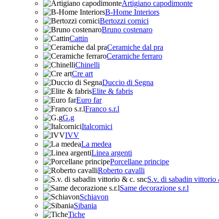
Artigiano capodimonte
B-Home Interiors
Bertozzi cornici
Bruno costenaro
Cattin
Ceramiche dal pra
Ceramiche ferraro
Chinelli
Cre art
Duccio di Segna
Elite & fabris
Euro far
Franco s.r.l
G.g
Italcornici
IVV
La medea
Linea argenti
Porcellane principe
Roberto cavalli
S.v. di sabadin vittorio
Same decorazione s.r.l
Schiavon
Sibania
Tiche