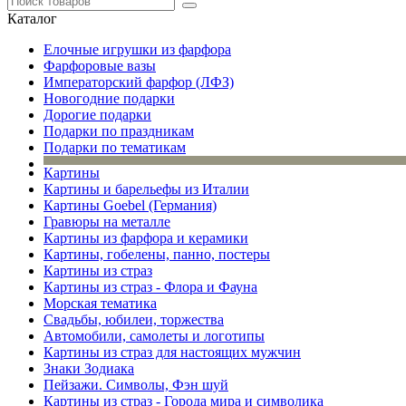
Каталог
Елочные игрушки из фарфора
Фарфоровые вазы
Императорский фарфор (ЛФЗ)
Новогодние подарки
Дорогие подарки
Подарки по праздникам
Подарки по тематикам
Картины
Картины и барельефы из Италии
Картины Goebel (Германия)
Гравюры на металле
Картины из фарфора и керамики
Картины, гобелены, панно, постеры
Картины из страз
Картины из страз - Флора и Фауна
Морская тематика
Свадьбы, юбилеи, торжества
Автомобили, самолеты и логотипы
Картины из страз для настоящих мужчин
Знаки Зодиака
Пейзажи. Символы, Фэн шуй
Картины из страз - Города мира и символика