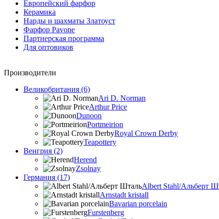
Европейский фарфор
Керамика
Нарды и шахматы Златоуст
Фарфор Pavone
Партнерская программа
Для оптовиков
Производители
Великобритания (6)
Ari D. Norman
Arthur Price
Dunoon
Portmeirion
Royal Crown Derby
Teapottery
Венгрия (2)
Herend
Zsolnay
Германия (17)
Albert Stahl/Альбеpт Ш
Arnstadt kristall
Bavarian porcelain
Furstenberg