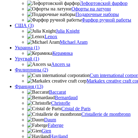
Лефортовский фарфор
Офорты на латуни
Подарочные наборы
Фарфор ручной работы
США (3)
Julia Knight
Lenox
Michael Aram
Украина (1)
Керамика
Уругвай (1)
Ancers sa
Филиппины (2)
Csm international corpor
Markalex creative craft co
Франция (13)
Baccarat
Bernardaud
Christofle
Cristal de Paris
Cristallerie de montbronn
Daum
Faberge
Gien
Haviland