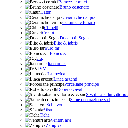
Bertozzi cornici
Bruno costenaro
Cattin
Ceramiche dal pra
Ceramiche ferraro
Chinelli
Cre art
Duccio di Segna
Elite & fabris
Euro far
Franco s.r.l
G.g
Italcornici
IVV
La medea
Linea argenti
Porcellane principe
Roberto cavalli
S.v. di sabadin vittorio
Same decorazione s.r.l
Schiavon
Sibania
Tiche
Venturi arte
Zampiva