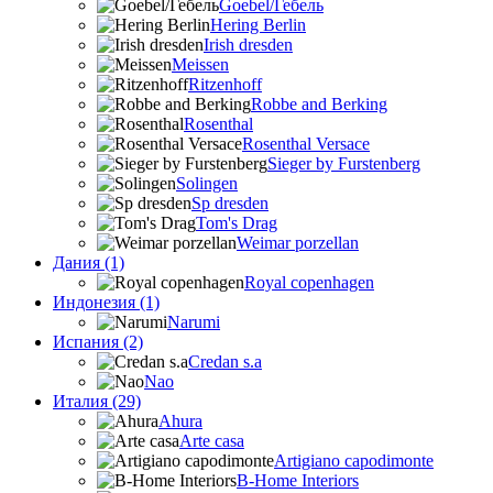
Goebel/Гебель
Hering Berlin
Irish dresden
Meissen
Ritzenhoff
Robbe and Berking
Rosenthal
Rosenthal Versace
Sieger by Furstenberg
Solingen
Sp dresden
Tom's Drag
Weimar porzellan
Дания (1)
Royal copenhagen
Индонезия (1)
Narumi
Испания (2)
Credan s.a
Nao
Италия (29)
Ahura
Arte casa
Artigiano capodimonte
B-Home Interiors