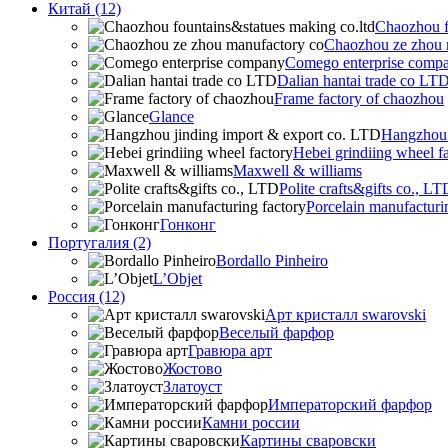
Китай (12)
Chaozhou f
Chaozhou ze zhou 
Comego enterprise comp
Dalian hantai trade co LT
Frame factory of chaozhou
Glance
Hangzhou 
Hebei grindiing wheel f
Maxwell & williams
Polite crafts&gifts co., LT
Porcelain manufacturi
Гонконг
Португалия (2)
Bordallo Pinheiro
L’Objet
Россия (12)
Арт кристалл swarovski
Веселый фарфор
Гравюра арт
Жостово
Златоуст
Императорский фарфор
Камни россии
Картины сваровски