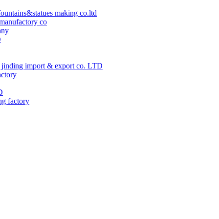
ountains&statues making co.ltd
manufactory co
any
D
jinding import & export co. LTD
actory
D
ng factory