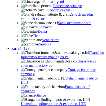
Linea argenti
Porcellane principe
Roberto cavalli
S.v. di sabadin
vittorio & c. snc
Same decorazione s.r.l
Schiavon
Sibania
Tiche
Venturi arte
Zampiva
Китай (12)
Chaozhou
fountains&statues making co.ltd
Chaozhou ze
zhou manufactory co
Comego enterprise
company
Dalian hantai trade co
LTD
Frame factory of
chaozhou
Glance
Hangzhou jinding import & export co. LTD