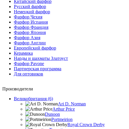
Китайский фарфор
Русский фарфор
Немецкий фарфор
Фарфор Чехия
Фарфор Испания
Фарфор Франция
Фарфор Япония
Фарфор Азия
Фарфор Англии
Европейский фарфор
Керамика
Нарды и шахматы Златоуст
Фарфор Pavone
Партнерская программа
Для оптовиков
Производители
Великобритания (6)
Ari D. Norman
Arthur Price
Dunoon
Portmeirion
Royal Crown Derby