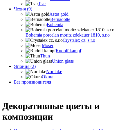
Tsar
Чехия (9)
Astra gold
Bernadotte
Bohemia
Bohemia porcelan moritz zdekauer 1810, s.r.o
Crystalex cz, s.r.o
Moser
Rudolf kampf
Thun
Union glass
Япония (2)
Noritake
Okura
Без производителя
Декоративные цветы и
композиции