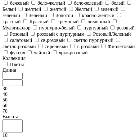
бежевый
бело-желтый
бело-зеленый
белый
Белый
жёлтый
желтый
Желтый
зелёный
зеленый
Зеленый
Золотой
красно-жёлтый
красный
Красный
кремовый
лимонный
Мультиколор
пурпурно-белый
пурпурный
розовый
Розовый
розовый с пурпурным
Розовый/Зеленый
салатовый
св.розовый
светло-пурпурный
светло-розовый
сиреневый
т. розовый
Фиолетовый
фуксия
чайный
ярко-розовый
Коллекция
Цветы
Длина
30
40
50
60
70
Высота
10