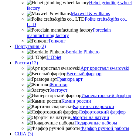
Hebei grindiing wheel
factory
Maxwell & williams
Polite crafts&gifts co.,
LTD
Porcelain
manufacturing factory
Гонконг
Португалия (2)
Bordallo Pinheiro
L’Objet
Россия (12)
Арт кристалл swarovski
Веселый фарфор
Гравюра арт
Жостово
Златоуст
Императорский фарфор
Камни россии
Картины сваровски
Лефортовский фарфор
Офорты на латуни
Подарочные наборы
Фарфор ручной работы
США (3)