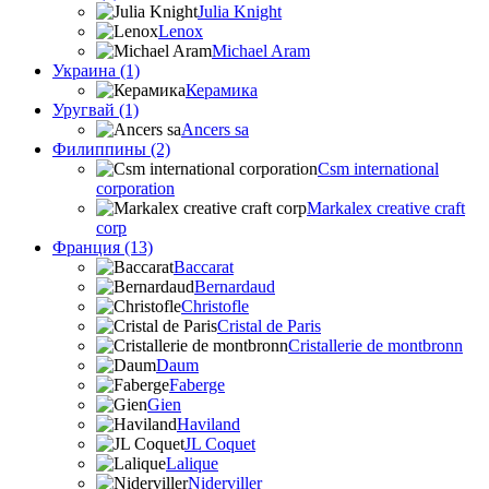
Julia Knight
Lenox
Michael Aram
Украина (1)
Керамика
Уругвай (1)
Ancers sa
Филиппины (2)
Csm international
corporation
Markalex creative craft
corp
Франция (13)
Baccarat
Bernardaud
Christofle
Cristal de Paris
Cristallerie de montbronn
Daum
Faberge
Gien
Haviland
JL Coquet
Lalique
Niderviller