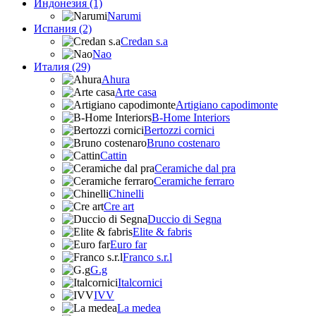
Индонезия (1)
Narumi
Испания (2)
Credan s.a
Nao
Италия (29)
Ahura
Arte casa
Artigiano capodimonte
B-Home Interiors
Bertozzi cornici
Bruno costenaro
Cattin
Ceramiche dal pra
Ceramiche ferraro
Chinelli
Cre art
Duccio di Segna
Elite & fabris
Euro far
Franco s.r.l
G.g
Italcornici
IVV
La medea