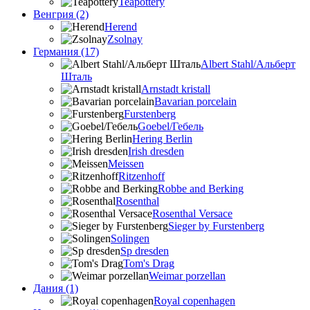
Teapottery
Венгрия (2)
Herend
Zsolnay
Германия (17)
Albert Stahl/Альбеpт
Шталь
Arnstadt kristall
Bavarian porcelain
Furstenberg
Goebel/Гебель
Hering Berlin
Irish dresden
Meissen
Ritzenhoff
Robbe and Berking
Rosenthal
Rosenthal Versace
Sieger by Furstenberg
Solingen
Sp dresden
Tom's Drag
Weimar porzellan
Дания (1)
Royal copenhagen