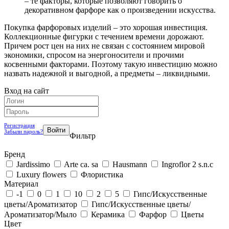
– те факторы, которые позволяют говорить о
декоративном фарфоре как о произведении искусства.
Покупка фарфоровых изделий – это хорошая инвестиция.
Коллекционные фигурки с течением времени дорожают.
Причем рост цен на них не связан с состоянием мировой
экономики, спросом на энергоносители и прочими
косвенными факторами. Поэтому такую инвестицию можно
назвать надежной и выгодной, а предметы – ликвидными.
Вход на сайт
Регистрация
Забыли пароль?
Фильтр
Бренд
Jardissimo
Arte ca. sa
Hausmann
Ingroflor 2 s.n.c
Luxury flowers
Флористика
Материал
-1
0
1
10
2
5
Гипс/Искусственные
цветы/Ароматизатор
Гипс/Искусственные цветы/
Ароматизатор/Мыло
Керамика
Фарфор
Цветы
Цвет