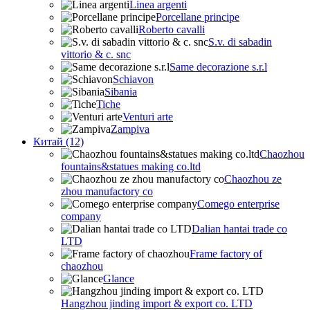
Linea argenti
Porcellane principe
Roberto cavalli
S.v. di sabadin
vittorio & c. snc
Same decorazione s.r.l
Schiavon
Sibania
Tiche
Venturi arte
Zampiva
Китай (12)
Chaozhou
fountains&statues making co.ltd
Chaozhou ze
zhou manufactory co
Comego enterprise
company
Dalian hantai trade co
LTD
Frame factory of
chaozhou
Glance
Hangzhou jinding import & export co. LTD