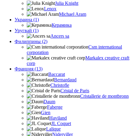
Julia Knight
Lenox
Michael Aram
Украина (1)
Керамика
Уругвай (1)
Ancers sa
Филиппины (2)
Csm international
corporation
Markalex creative craft
corp
Франция (13)
Baccarat
Bernardaud
Christofle
Cristal de Paris
Cristallerie de montbronn
Daum
Faberge
Gien
Haviland
JL Coquet
Lalique
Niderviller