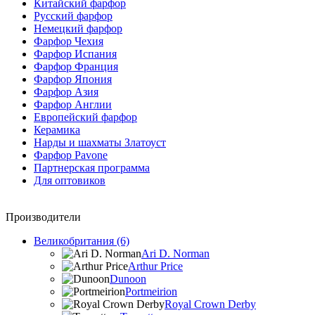
Китайский фарфор
Русский фарфор
Немецкий фарфор
Фарфор Чехия
Фарфор Испания
Фарфор Франция
Фарфор Япония
Фарфор Азия
Фарфор Англии
Европейский фарфор
Керамика
Нарды и шахматы Златоуст
Фарфор Pavone
Партнерская программа
Для оптовиков
Производители
Великобритания (6)
Ari D. Norman
Arthur Price
Dunoon
Portmeirion
Royal Crown Derby