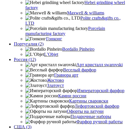
Hebei grindiing wheel
factory
Maxwell & williams
Polite crafts&gifts co.,
LTD
Porcelain
manufacturing factory
Гонконг
Португалия (2)
Bordallo Pinheiro
L’Objet
Россия (12)
Арт кристалл swarovski
Веселый фарфор
Гравюра арт
Жостово
Златоуст
Императорский фарфор
Камни россии
Картины сваровски
Лефортовский фарфор
Офорты на латуни
Подарочные наборы
Фарфор ручной работы
США (3)