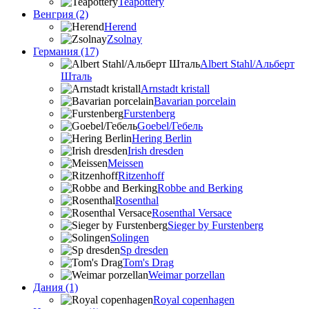
Teapottery
Венгрия (2)
Herend
Zsolnay
Германия (17)
Albert Stahl/Альбеpт
Шталь
Arnstadt kristall
Bavarian porcelain
Furstenberg
Goebel/Гебель
Hering Berlin
Irish dresden
Meissen
Ritzenhoff
Robbe and Berking
Rosenthal
Rosenthal Versace
Sieger by Furstenberg
Solingen
Sp dresden
Tom's Drag
Weimar porzellan
Дания (1)
Royal copenhagen