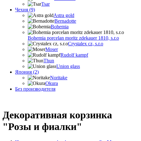
Tsar
Чехия (9)
Astra gold
Bernadotte
Bohemia
Bohemia porcelan moritz zdekauer 1810, s.r.o
Crystalex cz, s.r.o
Moser
Rudolf kampf
Thun
Union glass
Япония (2)
Noritake
Okura
Без производителя
Декоративная корзинка
"Розы и фиалки"