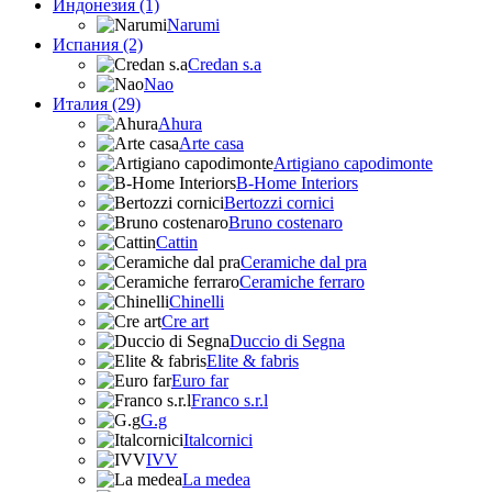
Индонезия (1)
Narumi
Испания (2)
Credan s.a
Nao
Италия (29)
Ahura
Arte casa
Artigiano capodimonte
B-Home Interiors
Bertozzi cornici
Bruno costenaro
Cattin
Ceramiche dal pra
Ceramiche ferraro
Chinelli
Cre art
Duccio di Segna
Elite & fabris
Euro far
Franco s.r.l
G.g
Italcornici
IVV
La medea