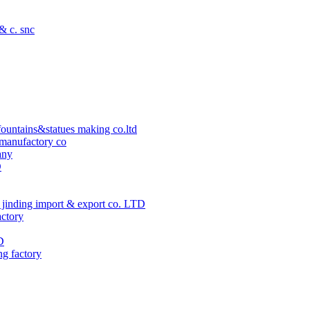
 & c. snc
ountains&statues making co.ltd
manufactory co
any
D
jinding import & export co. LTD
actory
D
ng factory