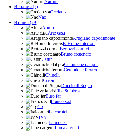
Narumi
Испания (2)
Credan s.a
Nao
Италия (29)
Ahura
Arte casa
Artigiano capodimonte
B-Home Interiors
Bertozzi cornici
Bruno costenaro
Cattin
Ceramiche dal pra
Ceramiche ferraro
Chinelli
Cre art
Duccio di Segna
Elite & fabris
Euro far
Franco s.r.l
G.g
Italcornici
IVV
La medea
Linea argenti