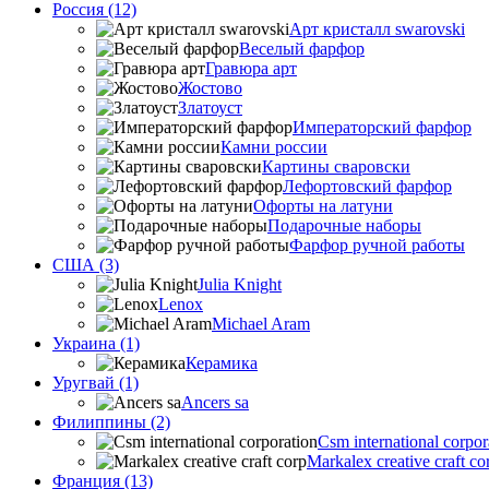
Россия (12)
Арт кристалл swarovski
Веселый фарфор
Гравюра арт
Жостово
Златоуст
Императорский фарфор
Камни россии
Картины сваровски
Лефортовский фарфор
Офорты на латуни
Подарочные наборы
Фарфор ручной работы
США (3)
Julia Knight
Lenox
Michael Aram
Украина (1)
Керамика
Уругвай (1)
Ancers sa
Филиппины (2)
Csm international corpor
Markalex creative craft co
Франция (13)