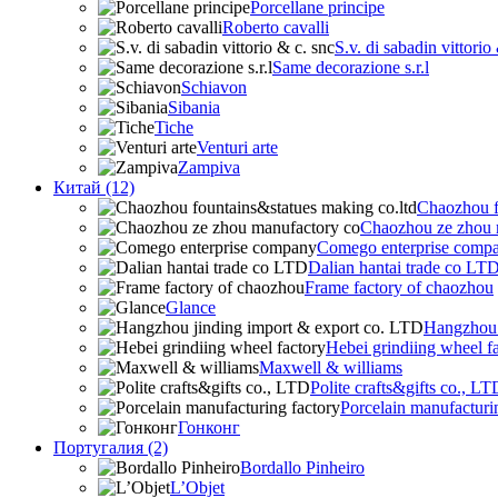
Porcellane principe
Roberto cavalli
S.v. di sabadin vittorio
Same decorazione s.r.l
Schiavon
Sibania
Tiche
Venturi arte
Zampiva
Китай (12)
Chaozhou f
Chaozhou ze zhou 
Comego enterprise comp
Dalian hantai trade co LT
Frame factory of chaozhou
Glance
Hangzhou 
Hebei grindiing wheel f
Maxwell & williams
Polite crafts&gifts co., LT
Porcelain manufacturi
Гонконг
Португалия (2)
Bordallo Pinheiro
L’Objet