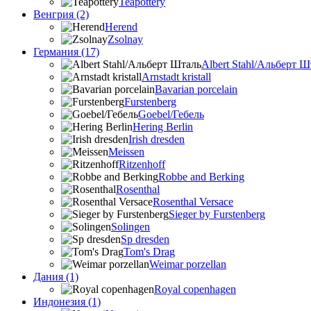
Teapottery
Венгрия (2)
Herend
Zsolnay
Германия (17)
Albert Stahl/Альбеpт Ш
Arnstadt kristall
Bavarian porcelain
Furstenberg
Goebel/Гебель
Hering Berlin
Irish dresden
Meissen
Ritzenhoff
Robbe and Berking
Rosenthal
Rosenthal Versace
Sieger by Furstenberg
Solingen
Sp dresden
Tom's Drag
Weimar porzellan
Дания (1)
Royal copenhagen
Индонезия (1)