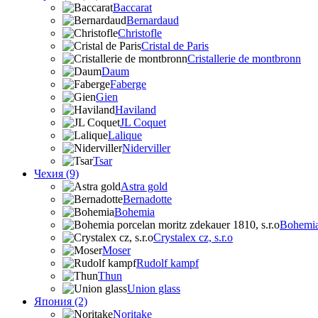
Baccarat
Bernardaud
Christofle
Cristal de Paris
Cristallerie de montbronn
Daum
Faberge
Gien
Haviland
JL Coquet
Lalique
Niderviller
Tsar
Чехия (9)
Astra gold
Bernadotte
Bohemia
Bohemia 
Crystalex cz, s.r.o
Moser
Rudolf kampf
Thun
Union glass
Япония (2)
Noritake