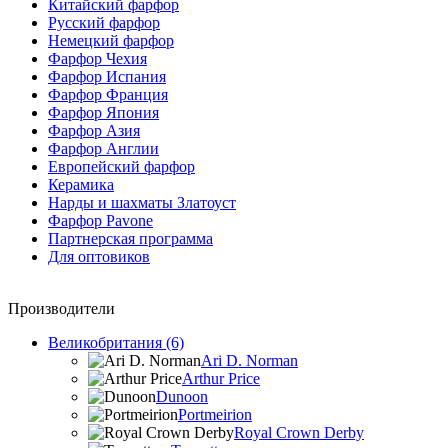
Китайский фарфор
Русский фарфор
Немецкий фарфор
Фарфор Чехия
Фарфор Испания
Фарфор Франция
Фарфор Япония
Фарфор Азия
Фарфор Англии
Европейский фарфор
Керамика
Нарды и шахматы Златоуст
Фарфор Pavone
Партнерская программа
Для оптовиков
Производители
Великобритания (6)
Ari D. Norman
Arthur Price
Dunoon
Portmeirion
Royal Crown Derby