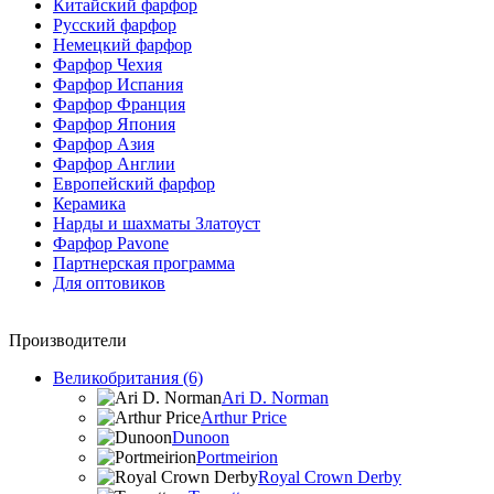
Китайский фарфор
Русский фарфор
Немецкий фарфор
Фарфор Чехия
Фарфор Испания
Фарфор Франция
Фарфор Япония
Фарфор Азия
Фарфор Англии
Европейский фарфор
Керамика
Нарды и шахматы Златоуст
Фарфор Pavone
Партнерская программа
Для оптовиков
Производители
Великобритания (6)
Ari D. Norman
Arthur Price
Dunoon
Portmeirion
Royal Crown Derby