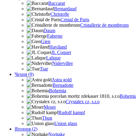
Baccarat
Bernardaud
Christofle
Cristal de Paris
Cristallerie de montbronn
Daum
Faberge
Gien
Haviland
JL Coquet
Lalique
Niderviller
Tsar
Чехия (9)
Astra gold
Bernadotte
Bohemia
Bohemia 
Crystalex cz, s.r.o
Moser
Rudolf kampf
Thun
Union glass
Япония (2)
Noritake