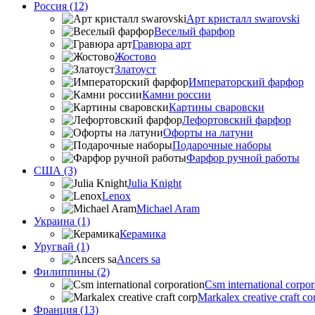
Россия (12)
Арт кристалл swarovski
Веселый фарфор
Гравюра арт
Жостово
Златоуст
Императорский фарфор
Камни россии
Картины сваровски
Лефортовский фарфор
Офорты на латуни
Подарочные наборы
Фарфор ручной работы
США (3)
Julia Knight
Lenox
Michael Aram
Украина (1)
Керамика
Уругвай (1)
Ancers sa
Филиппины (2)
Csm international corpor
Markalex creative craft co
Франция (13)