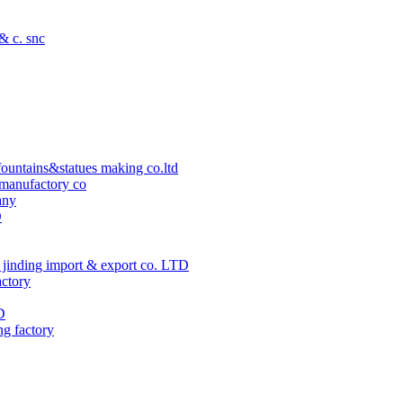
 & c. snc
ountains&statues making co.ltd
manufactory co
any
D
jinding import & export co. LTD
actory
D
ng factory