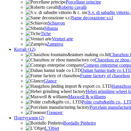
Porcellane principe
Roberto cavalli
S.v. di sabadin vittorio
Same decorazione s.r.l
Schiavon
Sibania
Tiche
Venturi arte
Zampiva
Китай (12)
Chaozhou f
Chaozhou ze zhou 
Comego enterprise comp
Dalian hantai trade co LT
Frame factory of chaozhou
Glance
Hangzhou 
Hebei grindiing wheel f
Maxwell & williams
Polite crafts&gifts co., LT
Porcelain manufacturi
Гонконг
Португалия (2)
Bordallo Pinheiro
L’Objet