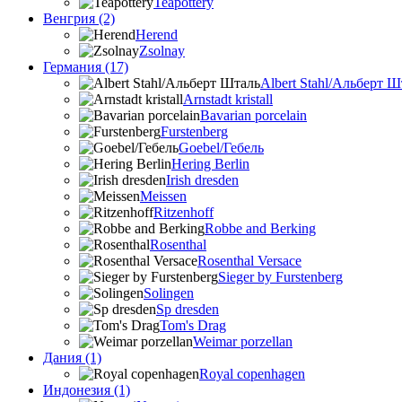
Teapottery
Венгрия (2)
Herend
Zsolnay
Германия (17)
Albert Stahl/Альбеpт Ш
Arnstadt kristall
Bavarian porcelain
Furstenberg
Goebel/Гебель
Hering Berlin
Irish dresden
Meissen
Ritzenhoff
Robbe and Berking
Rosenthal
Rosenthal Versace
Sieger by Furstenberg
Solingen
Sp dresden
Tom's Drag
Weimar porzellan
Дания (1)
Royal copenhagen
Индонезия (1)