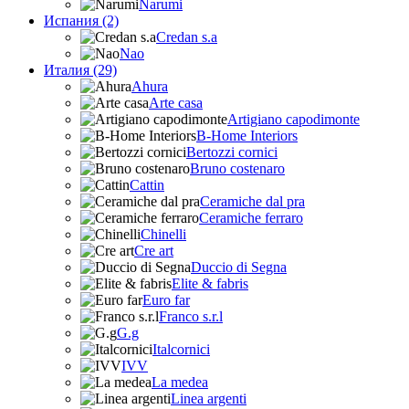
Narumi
Испания (2)
Credan s.a
Nao
Италия (29)
Ahura
Arte casa
Artigiano capodimonte
B-Home Interiors
Bertozzi cornici
Bruno costenaro
Cattin
Ceramiche dal pra
Ceramiche ferraro
Chinelli
Cre art
Duccio di Segna
Elite & fabris
Euro far
Franco s.r.l
G.g
Italcornici
IVV
La medea
Linea argenti