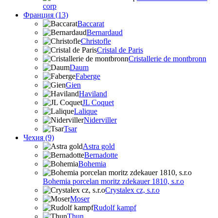
corp
Франция (13)
Baccarat
Bernardaud
Christofle
Cristal de Paris
Cristallerie de montbronn
Daum
Faberge
Gien
Haviland
JL Coquet
Lalique
Niderviller
Tsar
Чехия (9)
Astra gold
Bernadotte
Bohemia
Bohemia porcelan moritz zdekauer 1810, s.r.o
Crystalex cz, s.r.o
Moser
Rudolf kampf
Thun