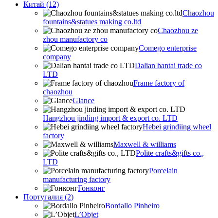
Китай (12)
Chaozhou
fountains&statues making co.ltd
Chaozhou ze
zhou manufactory co
Comego enterprise
company
Dalian hantai trade co
LTD
Frame factory of
chaozhou
Glance
Hangzhou jinding import & export co. LTD
Hebei grindiing wheel
factory
Maxwell & williams
Polite crafts&gifts co.,
LTD
Porcelain
manufacturing factory
Гонконг
Португалия (2)
Bordallo Pinheiro
L’Objet