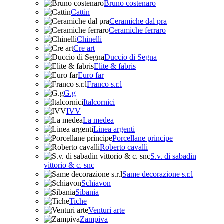
Bruno costenaro
Cattin
Ceramiche dal pra
Ceramiche ferraro
Chinelli
Cre art
Duccio di Segna
Elite & fabris
Euro far
Franco s.r.l
G.g
Italcornici
IVV
La medea
Linea argenti
Porcellane principe
Roberto cavalli
S.v. di sabadin
vittorio & c. snc
Same decorazione s.r.l
Schiavon
Sibania
Tiche
Venturi arte
Zampiva