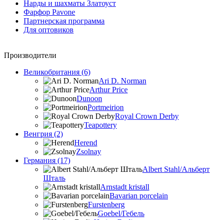
Нарды и шахматы Златоуст
Фарфор Pavone
Партнерская программа
Для оптовиков
Производители
Великобритания (6)
Ari D. Norman
Arthur Price
Dunoon
Portmeirion
Royal Crown Derby
Teapottery
Венгрия (2)
Herend
Zsolnay
Германия (17)
Albert Stahl/Альбеpт
Шталь
Arnstadt kristall
Bavarian porcelain
Furstenberg
Goebel/Гебель