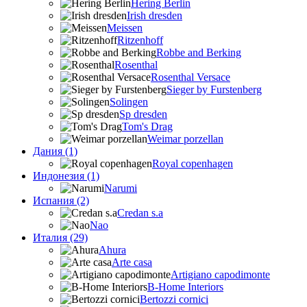
Hering Berlin
Irish dresden
Meissen
Ritzenhoff
Robbe and Berking
Rosenthal
Rosenthal Versace
Sieger by Furstenberg
Solingen
Sp dresden
Tom's Drag
Weimar porzellan
Дания (1)
Royal copenhagen
Индонезия (1)
Narumi
Испания (2)
Credan s.a
Nao
Италия (29)
Ahura
Arte casa
Artigiano capodimonte
B-Home Interiors
Bertozzi cornici