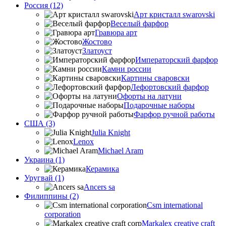
Россия (12)
Арт кристалл swarovski
Веселый фарфор
Гравюра арт
Жостово
Златоуст
Императорский фарфор
Камни россии
Картины сваровски
Лефортовский фарфор
Офорты на латуни
Подарочные наборы
Фарфор ручной работы
США (3)
Julia Knight
Lenox
Michael Aram
Украина (1)
Керамика
Уругвай (1)
Ancers sa
Филиппины (2)
Csm international
corporation
Markalex creative craft