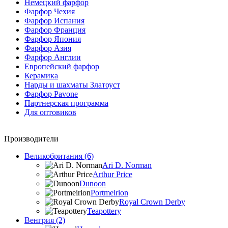
Немецкий фарфор
Фарфор Чехия
Фарфор Испания
Фарфор Франция
Фарфор Япония
Фарфор Азия
Фарфор Англии
Европейский фарфор
Керамика
Нарды и шахматы Златоуст
Фарфор Pavone
Партнерская программа
Для оптовиков
Производители
Великобритания (6)
Ari D. Norman
Arthur Price
Dunoon
Portmeirion
Royal Crown Derby
Teapottery
Венгрия (2)