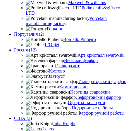
Maxwell & williams
Polite crafts&gifts co.,
LTD
Porcelain
manufacturing factory
Гонконг
Португалия (2)
Bordallo Pinheiro
L’Objet
Россия (12)
Арт кристалл swarovski
Веселый фарфор
Гравюра арт
Жостово
Златоуст
Императорский фарфор
Камни россии
Картины сваровски
Лефортовский фарфор
Офорты на латуни
Подарочные наборы
Фарфор ручной работы
США (3)
Julia Knight
Lenox