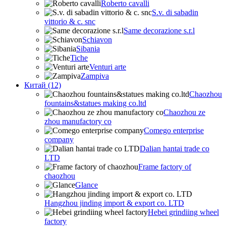
Roberto cavalli
S.v. di sabadin
vittorio & c. snc
Same decorazione s.r.l
Schiavon
Sibania
Tiche
Venturi arte
Zampiva
Китай (12)
Chaozhou
fountains&statues making co.ltd
Chaozhou ze
zhou manufactory co
Comego enterprise
company
Dalian hantai trade co
LTD
Frame factory of
chaozhou
Glance
Hangzhou jinding import & export co. LTD
Hebei grindiing wheel
factory