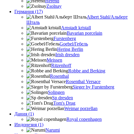
Herend
Zsolnay
Германия (17)
Albert Stahl/Альбеpт
Шталь
Arnstadt kristall
Bavarian porcelain
Furstenberg
Goebel/Гебель
Hering Berlin
Irish dresden
Meissen
Ritzenhoff
Robbe and Berking
Rosenthal
Rosenthal Versace
Sieger by Furstenberg
Solingen
Sp dresden
Tom's Drag
Weimar porzellan
Дания (1)
Royal copenhagen
Индонезия (1)
Narumi