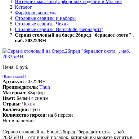
Интернет-магазин фарфоровых изделий в Москве
Каталог
Фарфоровая посуда
Столовые сервизы и наборы
Столовые сервизы Чехия
Столовые сервизы Bernadotte (Бернадотт)
Сервиз столовый на 6перс.26пред "бернадот охота" ,
наб. 20325/BH
Цена:
0 руб.
[ Нашли дешевле? ]
Артикул:
20325/BH
Производитель:
Thun
Материал:
Фарфор
Цвет:
Белый с синим
Страна:
Чехия
Коллекция:
Гуси
Количество персон:
на 6 персон
Нет в наличии
Сервиз столовый на 6перс.26пред "бернадот охота" , наб.
20325/BH – отличный подарок, который вы можете купить в