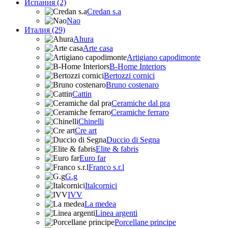
Испания (2)
Credan s.a
Nao
Италия (29)
Ahura
Arte casa
Artigiano capodimonte
B-Home Interiors
Bertozzi cornici
Bruno costenaro
Cattin
Ceramiche dal pra
Ceramiche ferraro
Chinelli
Cre art
Duccio di Segna
Elite & fabris
Euro far
Franco s.r.l
G.g
Italcornici
IVV
La medea
Linea argenti
Porcellane principe