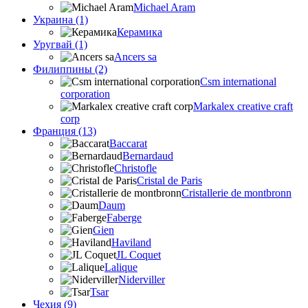
Michael Aram
Украина (1)
Керамика
Уругвай (1)
Ancers sa
Филиппины (2)
Csm international
corporation
Markalex creative craft
corp
Франция (13)
Baccarat
Bernardaud
Christofle
Cristal de Paris
Cristallerie de montbronn
Daum
Faberge
Gien
Haviland
JL Coquet
Lalique
Niderviller
Tsar
Чехия (9)