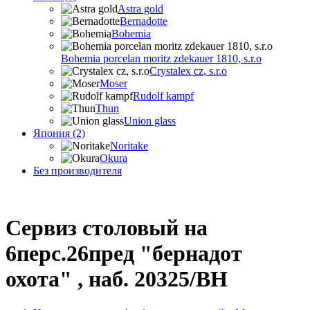
Astra gold
Bernadotte
Bohemia
Bohemia porcelan moritz zdekauer 1810, s.r.o
Crystalex cz, s.r.o
Moser
Rudolf kampf
Thun
Union glass
Япония (2)
Noritake
Okura
Без производителя
Сервиз столовый на
6перс.26пред "бернадот
охота" , наб. 20325/BH