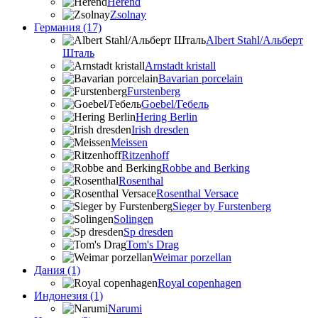
Herend
Zsolnay
Германия (17)
Albert Stahl/Альбеpт
Шталь
Arnstadt kristall
Bavarian porcelain
Furstenberg
Goebel/Гебель
Hering Berlin
Irish dresden
Meissen
Ritzenhoff
Robbe and Berking
Rosenthal
Rosenthal Versace
Sieger by Furstenberg
Solingen
Sp dresden
Tom's Drag
Weimar porzellan
Дания (1)
Royal copenhagen
Индонезия (1)
Narumi