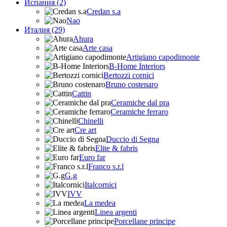
Испания (2)
Credan s.a
Nao
Италия (29)
Ahura
Arte casa
Artigiano capodimonte
B-Home Interiors
Bertozzi cornici
Bruno costenaro
Cattin
Ceramiche dal pra
Ceramiche ferraro
Chinelli
Cre art
Duccio di Segna
Elite & fabris
Euro far
Franco s.r.l
G.g
Italcornici
IVV
La medea
Linea argenti
Porcellane principe