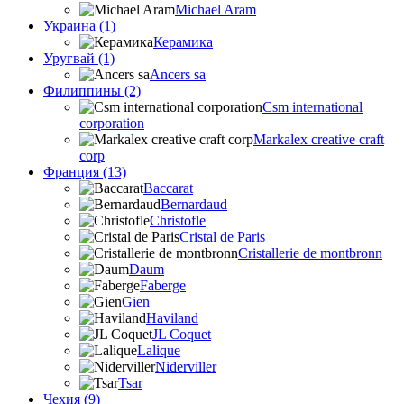
Michael Aram
Украина (1)
Керамика
Уругвай (1)
Ancers sa
Филиппины (2)
Csm international
corporation
Markalex creative craft
corp
Франция (13)
Baccarat
Bernardaud
Christofle
Cristal de Paris
Cristallerie de montbronn
Daum
Faberge
Gien
Haviland
JL Coquet
Lalique
Niderviller
Tsar
Чехия (9)