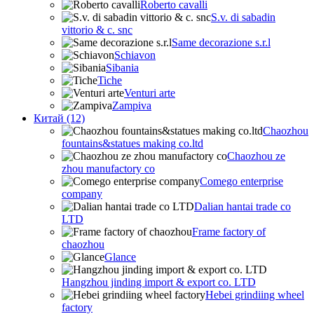
Roberto cavalli
S.v. di sabadin
vittorio & c. snc
Same decorazione s.r.l
Schiavon
Sibania
Tiche
Venturi arte
Zampiva
Китай (12)
Chaozhou
fountains&statues making co.ltd
Chaozhou ze
zhou manufactory co
Comego enterprise
company
Dalian hantai trade co
LTD
Frame factory of
chaozhou
Glance
Hangzhou jinding import & export co. LTD
Hebei grindiing wheel
factory