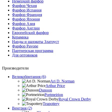
Немецкий фарфор
Фарфор Чехия
Фарфор Испания
Фарфор Франция
Фарфор Япония
Фарфор Азия
Фарфор Англии
Европейский фарфор
Керамика
Нарды и шахматы Златоуст
Фарфор Pavone
Партнерская программа
Для оптовиков
Производители
Великобритания (6)
Ari D. Norman
Arthur Price
Dunoon
Portmeirion
Royal Crown Derby
Teapottery
Венгрия (2)