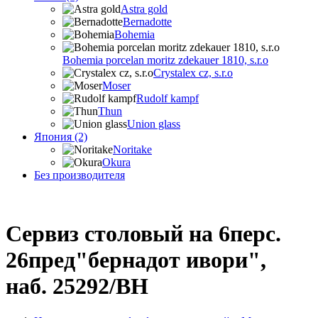
Astra gold
Bernadotte
Bohemia
Bohemia porcelan moritz zdekauer 1810, s.r.o
Crystalex cz, s.r.o
Moser
Rudolf kampf
Thun
Union glass
Япония (2)
Noritake
Okura
Без производителя
Сервиз столовый на 6перс.
26пред"бернадот ивори",
наб. 25292/BH