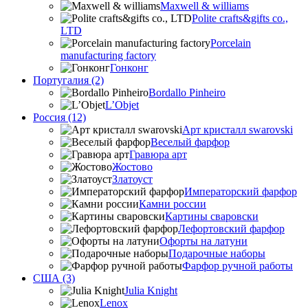
Maxwell & williams
Polite crafts&gifts co.,
LTD
Porcelain
manufacturing factory
Гонконг
Португалия (2)
Bordallo Pinheiro
L’Objet
Россия (12)
Арт кристалл swarovski
Веселый фарфор
Гравюра арт
Жостово
Златоуст
Императорский фарфор
Камни россии
Картины сваровски
Лефортовский фарфор
Офорты на латуни
Подарочные наборы
Фарфор ручной работы
США (3)
Julia Knight
Lenox