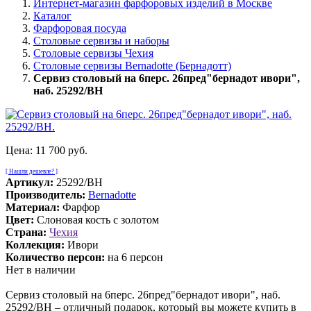
Интернет-магазин фарфоровых изделий в Москве
Каталог
Фарфоровая посуда
Столовые сервизы и наборы
Столовые сервизы Чехия
Столовые сервизы Bernadotte (Бернадотт)
Сервиз столовый на 6перс. 26пред"бернадот ивори",
наб. 25292/BH
Цена:
11 700 руб.
[ Нашли дешевле? ]
Артикул:
25292/BH
Производитель:
Bernadotte
Материал:
Фарфор
Цвет:
Слоновая кость с золотом
Страна:
Чехия
Коллекция:
Ивори
Количество персон:
на 6 персон
Нет в наличии
Сервиз столовый на 6перс. 26пред"бернадот ивори", наб.
25292/BH – отличный подарок, который вы можете купить в