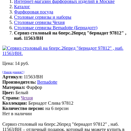
Интернет-магазин фарфоровых изделий в Москве
Каталог
Фарфоровая посуда
Столовые сервизы и наборы
Столовые сервизы Чехия
Столовые сервизы Bernadotte (Бернадотт)
Сервиз столовый на 6перс.26пред "бернадот 97812" ,
наб. 11563/BH
Цена:
14 руб.
[ Нашли дешевле? ]
Артикул:
11563/BH
Производитель:
Bernadotte
Материал:
Фарфор
Цвет:
Белый
Страна:
Чехия
Коллекция:
Бернадот Слива 97812
Количество персон:
на 6 персон
Нет в наличии
Сервиз столовый на 6перс.26пред "бернадот 97812" , наб.
11563/BH – отличный подарок, который вы можете купить в