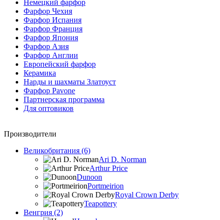
Немецкий фарфор
Фарфор Чехия
Фарфор Испания
Фарфор Франция
Фарфор Япония
Фарфор Азия
Фарфор Англии
Европейский фарфор
Керамика
Нарды и шахматы Златоуст
Фарфор Pavone
Партнерская программа
Для оптовиков
Производители
Великобритания (6)
Ari D. Norman
Arthur Price
Dunoon
Portmeirion
Royal Crown Derby
Teapottery
Венгрия (2)