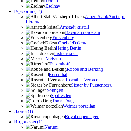
Herend
Zsolnay
Германия (17)
Albert Stahl/Альбеpт
Шталь
Arnstadt kristall
Bavarian porcelain
Furstenberg
Goebel/Гебель
Hering Berlin
Irish dresden
Meissen
Ritzenhoff
Robbe and Berking
Rosenthal
Rosenthal Versace
Sieger by Furstenberg
Solingen
Sp dresden
Tom's Drag
Weimar porzellan
Дания (1)
Royal copenhagen
Индонезия (1)
Narumi