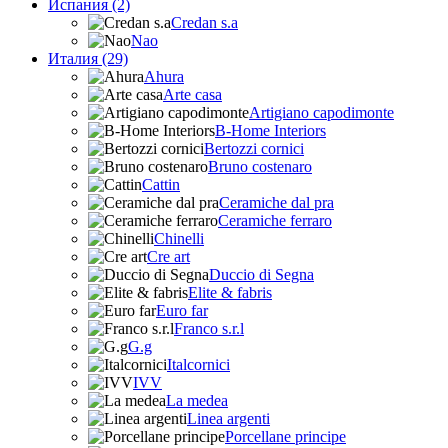
Испания (2)
Credan s.a
Nao
Италия (29)
Ahura
Arte casa
Artigiano capodimonte
B-Home Interiors
Bertozzi cornici
Bruno costenaro
Cattin
Ceramiche dal pra
Ceramiche ferraro
Chinelli
Cre art
Duccio di Segna
Elite & fabris
Euro far
Franco s.r.l
G.g
Italcornici
IVV
La medea
Linea argenti
Porcellane principe