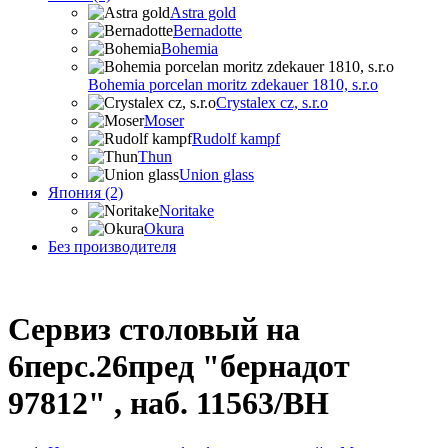
Astra gold
Bernadotte
Bohemia
Bohemia porcelan moritz zdekauer 1810, s.r.o
Crystalex cz, s.r.o
Moser
Rudolf kampf
Thun
Union glass
Япония (2)
Noritake
Okura
Без производителя
Сервиз столовый на
6перс.26пред "бернадот
97812" , наб. 11563/BH