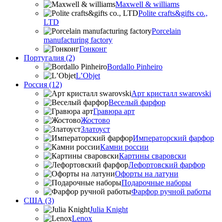
Maxwell & williams
Polite crafts&gifts co.,
LTD
Porcelain
manufacturing factory
Гонконг
Португалия (2)
Bordallo Pinheiro
L’Objet
Россия (12)
Арт кристалл swarovski
Веселый фарфор
Гравюра арт
Жостово
Златоуст
Императорский фарфор
Камни россии
Картины сваровски
Лефортовский фарфор
Офорты на латуни
Подарочные наборы
Фарфор ручной работы
США (3)
Julia Knight
Lenox