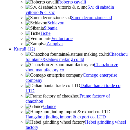
Roberto cavalli
S.v. di sabadin
vittorio & c. snc
Same decorazione s.r.l
Schiavon
Sibania
Tiche
Venturi arte
Zampiva
Китай (12)
Chaozhou
fountains&statues making co.ltd
Chaozhou ze
zhou manufactory co
Comego enterprise
company
Dalian hantai trade co
LTD
Frame factory of
chaozhou
Glance
Hangzhou jinding import & export co. LTD
Hebei grindiing wheel
factory