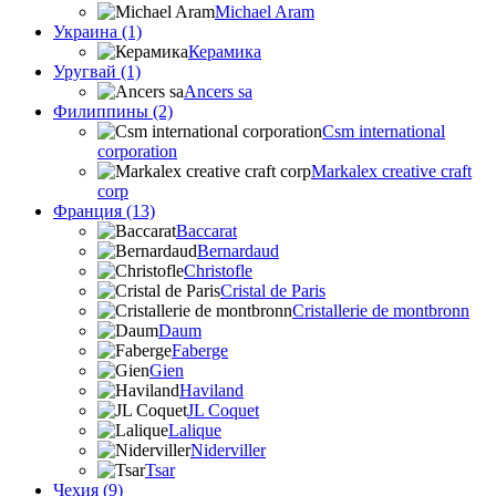
Michael Aram
Украина (1)
Керамика
Уругвай (1)
Ancers sa
Филиппины (2)
Csm international
corporation
Markalex creative craft
corp
Франция (13)
Baccarat
Bernardaud
Christofle
Cristal de Paris
Cristallerie de montbronn
Daum
Faberge
Gien
Haviland
JL Coquet
Lalique
Niderviller
Tsar
Чехия (9)