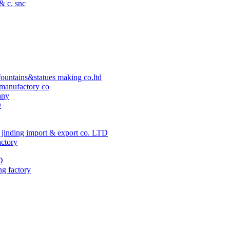
 & c. snc
ountains&statues making co.ltd
manufactory co
any
D
jinding import & export co. LTD
actory
D
ng factory