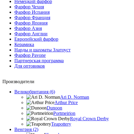
Немецкий фарфор
Фарфор Чехия
Фарфор Испания
Фарфор Франция
Фарфор Япония
Фарфор Азия
Фарфор Англии
Европейский фарфор
Керамика
Нарды и шахматы Златоуст
Фарфор Pavone
Партнерская программа
Для оптовиков
Производители
Великобритания (6)
Ari D. Norman
Arthur Price
Dunoon
Portmeirion
Royal Crown Derby
Teapottery
Венгрия (2)