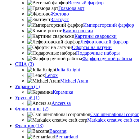
Веселый фарфор
Гравюра арт
Жостово
Златоуст
Императорский фарфор
Камни россии
Картины сваровски
Лефортовский фарфор
Офорты на латуни
Подарочные наборы
Фарфор ручной работы
США (3)
Julia Knight
Lenox
Michael Aram
Украина (1)
Керамика
Уругвай (1)
Ancers sa
Филиппины (2)
Csm international corpor
Markalex creative craft co
Франция (13)
Baccarat
Bernardaud