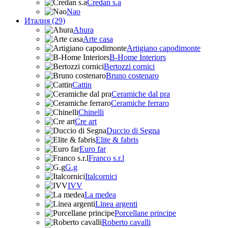
Credan s.a
Nao
Италия (29)
Ahura
Arte casa
Artigiano capodimonte
B-Home Interiors
Bertozzi cornici
Bruno costenaro
Cattin
Ceramiche dal pra
Ceramiche ferraro
Chinelli
Cre art
Duccio di Segna
Elite & fabris
Euro far
Franco s.r.l
G.g
Italcornici
IVV
La medea
Linea argenti
Porcellane principe
Roberto cavalli