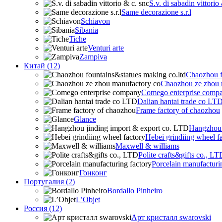
S.v. di sabadin vittorio
Same decorazione s.r.l
Schiavon
Sibania
Tiche
Venturi arte
Zampiva
Китай (12)
Chaozhou f
Chaozhou ze zhou 
Comego enterprise comp
Dalian hantai trade co LT
Frame factory of chaozhou
Glance
Hangzhou 
Hebei grindiing wheel f
Maxwell & williams
Polite crafts&gifts co., LT
Porcelain manufacturi
Гонконг
Португалия (2)
Bordallo Pinheiro
L’Objet
Россия (12)
Арт кристалл swarovski