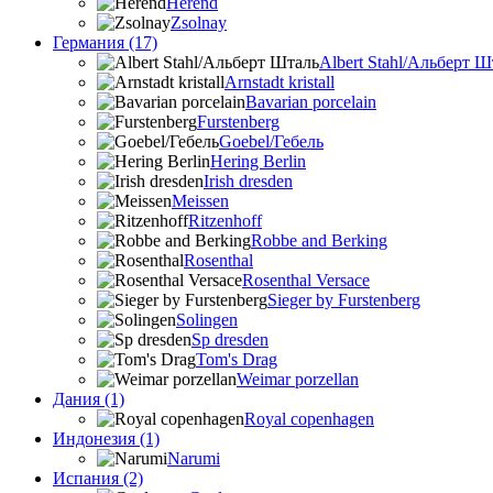
Herend
Zsolnay
Германия (17)
Albert Stahl/Альбеpт Ш
Arnstadt kristall
Bavarian porcelain
Furstenberg
Goebel/Гебель
Hering Berlin
Irish dresden
Meissen
Ritzenhoff
Robbe and Berking
Rosenthal
Rosenthal Versace
Sieger by Furstenberg
Solingen
Sp dresden
Tom's Drag
Weimar porzellan
Дания (1)
Royal copenhagen
Индонезия (1)
Narumi
Испания (2)