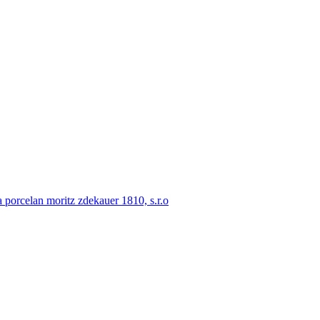
porcelan moritz zdekauer 1810, s.r.o