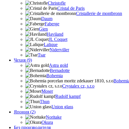
Christofle
Cristal de Paris
Cristallerie de montbronn
Daum
Faberge
Gien
Haviland
JL Coquet
Lalique
Niderviller
Tsar
Чехия (9)
Astra gold
Bernadotte
Bohemia
Bohemia 
Crystalex cz, s.r.o
Moser
Rudolf kampf
Thun
Union glass
Япония (2)
Noritake
Okura
Без производителя