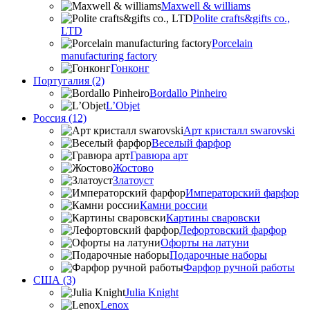
Maxwell & williams
Polite crafts&gifts co.,
LTD
Porcelain
manufacturing factory
Гонконг
Португалия (2)
Bordallo Pinheiro
L’Objet
Россия (12)
Арт кристалл swarovski
Веселый фарфор
Гравюра арт
Жостово
Златоуст
Императорский фарфор
Камни россии
Картины сваровски
Лефортовский фарфор
Офорты на латуни
Подарочные наборы
Фарфор ручной работы
США (3)
Julia Knight
Lenox