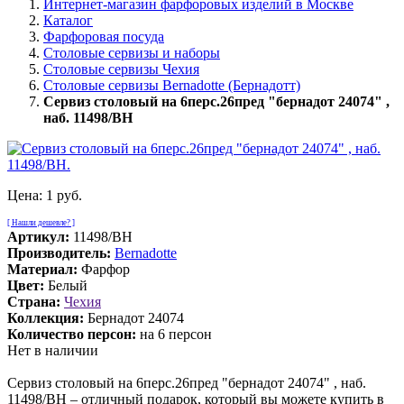
Интернет-магазин фарфоровых изделий в Москве
Каталог
Фарфоровая посуда
Столовые сервизы и наборы
Столовые сервизы Чехия
Столовые сервизы Bernadotte (Бернадотт)
Сервиз столовый на 6перс.26пред "бернадот 24074" ,
наб. 11498/BH
Цена:
1 руб.
[ Нашли дешевле? ]
Артикул:
11498/BH
Производитель:
Bernadotte
Материал:
Фарфор
Цвет:
Белый
Страна:
Чехия
Коллекция:
Бернадот 24074
Количество персон:
на 6 персон
Нет в наличии
Сервиз столовый на 6перс.26пред "бернадот 24074" , наб.
11498/BH – отличный подарок, который вы можете купить в