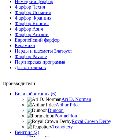
Немецкий фарфор
Фарфор Чехия
Фарфор Испания
Фарфор Франция
Фарфор Япония
Фарфор Азия
Фарфор Англии
Европейский фарфор
Керамика
Нарды и шахматы Златоуст
Фарфор Pavone
Партнерская программа
Для оптовиков
Производители
Великобритания (6)
Ari D. Norman
Arthur Price
Dunoon
Portmeirion
Royal Crown Derby
Teapottery
Венгрия (2)