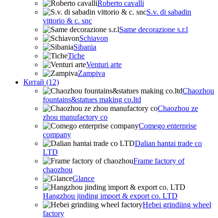
Roberto cavalli
S.v. di sabadin
vittorio & c. snc
Same decorazione s.r.l
Schiavon
Sibania
Tiche
Venturi arte
Zampiva
Китай (12)
Chaozhou
fountains&statues making co.ltd
Chaozhou ze
zhou manufactory co
Comego enterprise
company
Dalian hantai trade co
LTD
Frame factory of
chaozhou
Glance
Hangzhou jinding import & export co. LTD
Hebei grindiing wheel
factory