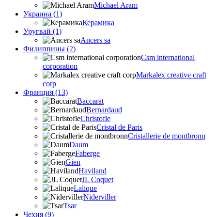
Michael Aram
Украина (1)
Керамика
Уругвай (1)
Ancers sa
Филиппины (2)
Csm international
corporation
Markalex creative craft
corp
Франция (13)
Baccarat
Bernardaud
Christofle
Cristal de Paris
Cristallerie de montbronn
Daum
Faberge
Gien
Haviland
JL Coquet
Lalique
Niderviller
Tsar
Чехия (9)