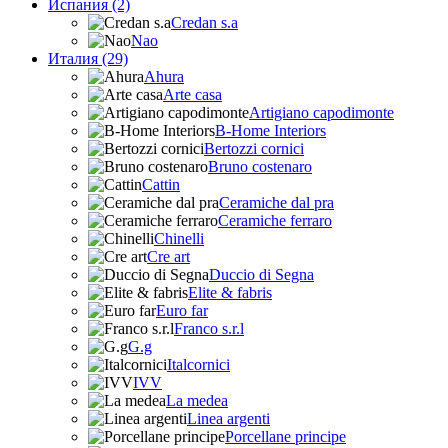
Испания (2)
Credan s.a
Nao
Италия (29)
Ahura
Arte casa
Artigiano capodimonte
B-Home Interiors
Bertozzi cornici
Bruno costenaro
Cattin
Ceramiche dal pra
Ceramiche ferraro
Chinelli
Cre art
Duccio di Segna
Elite & fabris
Euro far
Franco s.r.l
G.g
Italcornici
IVV
La medea
Linea argenti
Porcellane principe