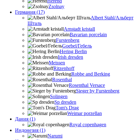
Herend
Zsolnay
Германия (17)
Albert Stahl/Альбеpт
Шталь
Arnstadt kristall
Bavarian porcelain
Furstenberg
Goebel/Гебель
Hering Berlin
Irish dresden
Meissen
Ritzenhoff
Robbe and Berking
Rosenthal
Rosenthal Versace
Sieger by Furstenberg
Solingen
Sp dresden
Tom's Drag
Weimar porzellan
Дания (1)
Royal copenhagen
Индонезия (1)
Narumi