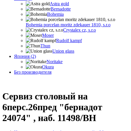
Astra gold
Bernadotte
Bohemia
Bohemia porcelan moritz zdekauer 1810, s.r.o
Crystalex cz, s.r.o
Moser
Rudolf kampf
Thun
Union glass
Япония (2)
Noritake
Okura
Без производителя
Сервиз столовый на
6перс.26пред "бернадот
24074" , наб. 11498/BH