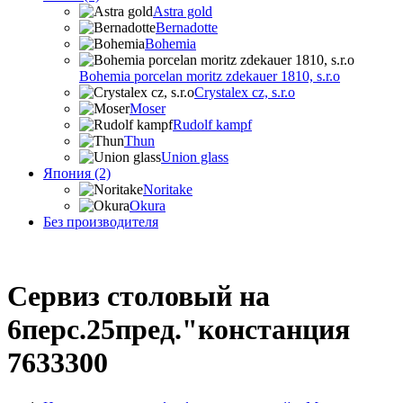
Astra gold
Bernadotte
Bohemia
Bohemia porcelan moritz zdekauer 1810, s.r.o
Crystalex cz, s.r.o
Moser
Rudolf kampf
Thun
Union glass
Япония (2)
Noritake
Okura
Без производителя
Сервиз столовый на
6перс.25пред."констанция
7633300