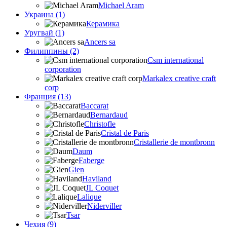
Michael Aram
Украина (1)
Керамика
Уругвай (1)
Ancers sa
Филиппины (2)
Csm international
corporation
Markalex creative craft
corp
Франция (13)
Baccarat
Bernardaud
Christofle
Cristal de Paris
Cristallerie de montbronn
Daum
Faberge
Gien
Haviland
JL Coquet
Lalique
Niderviller
Tsar
Чехия (9)