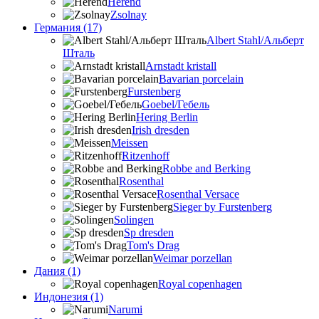
Herend
Zsolnay
Германия (17)
Albert Stahl/Альбеpт
Шталь
Arnstadt kristall
Bavarian porcelain
Furstenberg
Goebel/Гебель
Hering Berlin
Irish dresden
Meissen
Ritzenhoff
Robbe and Berking
Rosenthal
Rosenthal Versace
Sieger by Furstenberg
Solingen
Sp dresden
Tom's Drag
Weimar porzellan
Дания (1)
Royal copenhagen
Индонезия (1)
Narumi