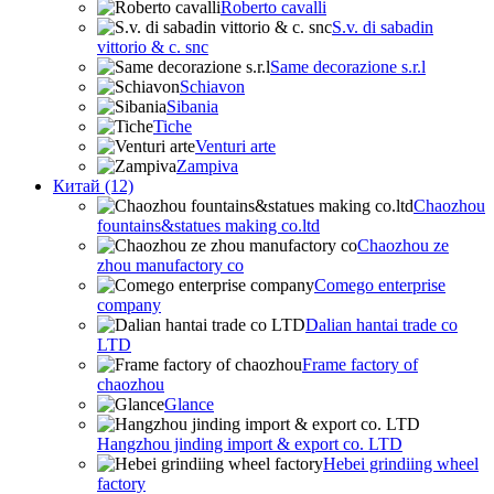
Roberto cavalli
S.v. di sabadin
vittorio & c. snc
Same decorazione s.r.l
Schiavon
Sibania
Tiche
Venturi arte
Zampiva
Китай (12)
Chaozhou
fountains&statues making co.ltd
Chaozhou ze
zhou manufactory co
Comego enterprise
company
Dalian hantai trade co
LTD
Frame factory of
chaozhou
Glance
Hangzhou jinding import & export co. LTD
Hebei grindiing wheel
factory