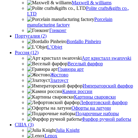
Maxwell & williams
Polite crafts&gifts co.,
LTD
Porcelain
manufacturing factory
Гонконг
Португалия (2)
Bordallo Pinheiro
L’Objet
Россия (12)
Арт кристалл swarovski
Веселый фарфор
Гравюра арт
Жостово
Златоуст
Императорский фарфор
Камни россии
Картины сваровски
Лефортовский фарфор
Офорты на латуни
Подарочные наборы
Фарфор ручной работы
США (3)
Julia Knight
Lenox