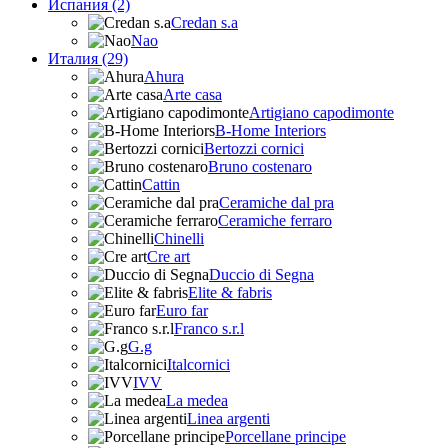
Испания (2)
Credan s.a
Nao
Италия (29)
Ahura
Arte casa
Artigiano capodimonte
B-Home Interiors
Bertozzi cornici
Bruno costenaro
Cattin
Ceramiche dal pra
Ceramiche ferraro
Chinelli
Cre art
Duccio di Segna
Elite & fabris
Euro far
Franco s.r.l
G.g
Italcornici
IVV
La medea
Linea argenti
Porcellane principe