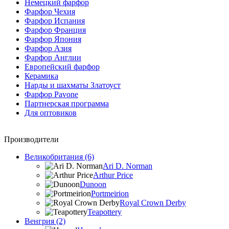
Немецкий фарфор
Фарфор Чехия
Фарфор Испания
Фарфор Франция
Фарфор Япония
Фарфор Азия
Фарфор Англии
Европейский фарфор
Керамика
Нарды и шахматы Златоуст
Фарфор Pavone
Партнерская программа
Для оптовиков
Производители
Великобритания (6)
Ari D. Norman
Arthur Price
Dunoon
Portmeirion
Royal Crown Derby
Teapottery
Венгрия (2)